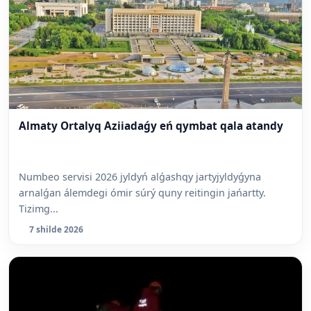
Almaty Ortalyq Aziiadaǵy eń qymbat qala atandy
Numbeo servisi 2026 jyldyń alǵashqy jartyjyldyǵyna
arnalǵan álemdegi ómir súrý quny reitingin jańartty.
Tizimg...
7 shilde 2026