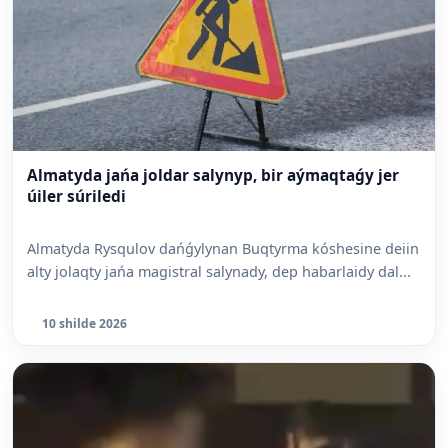
Almatyda jańa joldar salynyp, bir aýmaqtaǵy jer
úiler súriledi
Almatyda Rysqulov dańǵylynan Buqtyrma kóshesine deiin
alty jolaqty jańa magistral salynady, dep habarlaidy dal...
10 shilde 2026