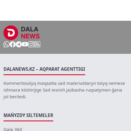
DALANEWS.KZ – AQPARAT AGENTTIGI
Kommertsiialyq maqsatta sait materialdaryn tolyq nemese
ishinara kóshirýge Sait iesiniń jazbasha ruqsatymen ǵana
jol beriledi.
MAŃYZDY SILTEMELER
Dala 360