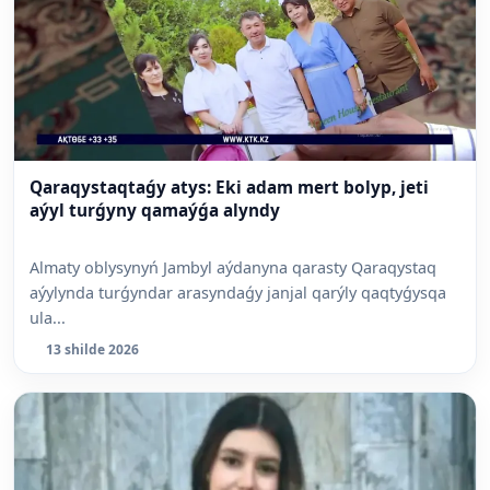
Qaraqystaqtaǵy atys: Eki adam mert bolyp, jeti
aýyl turǵyny qamaýǵa alyndy
Almaty oblysynyń Jambyl aýdanyna qarasty Qaraqystaq
aýylynda turǵyndar arasyndaǵy janjal qarýly qaqtyǵysqa
ula...
13 shilde 2026