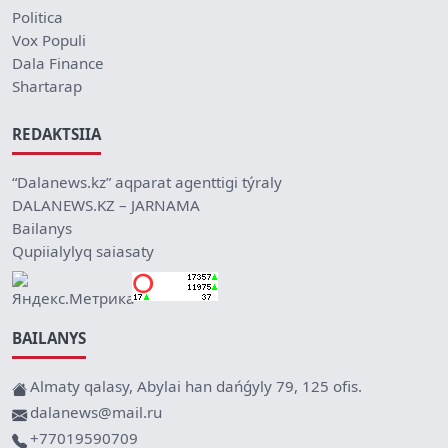
Politica
Vox Populi
Dala Finance
Shartarap
REDAKTSIIA
“Dalanews.kz” aqparat agenttigi týraly
DALANEWS.KZ – JARNAMA
Bailanys
Qupiialylyq saiasaty
BAILANYS
Almaty qalasy, Abylai han dańǵyly 79, 125 ofis.
dalanews@mail.ru
+77019590709