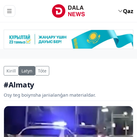
Qaz
Kirill
Latyn
Tóte
#Almaty
Osy teg boiynsha jariialanǵan materialdar.