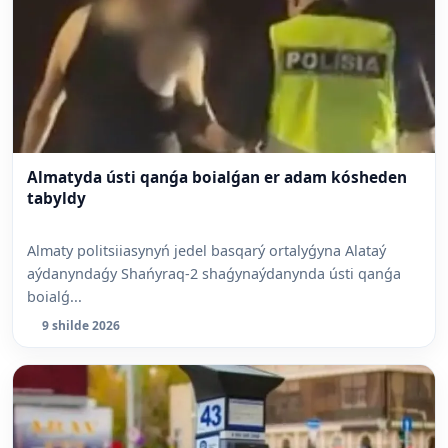
Almatyda ústi qanǵa boialǵan er adam kósheden
tabyldy
Almaty politsiiasynyń jedel basqarý ortalyǵyna Alataý
aýdanyndaǵy Shańyraq-2 shaǵynaýdanynda ústi qanǵa
boialǵ...
9 shilde 2026