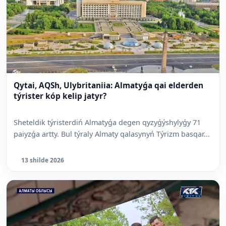
Qytai, AQSh, Ulybritaniia: Almatyǵa qai elderden
týrister kóp kelip jatyr?
Sheteldik týristerdiń Almatyǵa degen qyzyǵýshylyǵy 71
paiyzǵa artty. Bul týraly Almaty qalasynyń Týrizm basqar...
13 shilde 2026