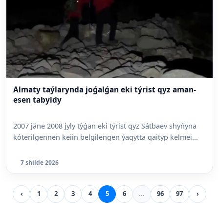
Almaty taýlarynda joǵalǵan eki týrist qyz aman-
esen tabyldy
2007 jáne 2008 jyly týǵan eki týrist qyz Sátbaev shyńyna
kóterilgennen keiin belgilengen ýaqytta qaityp kelmei...
7 shilde 2026
‹
1
2
3
4
5
6
...
96
97
›