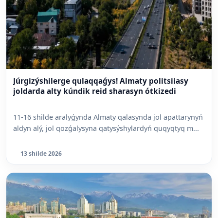
Júrgizýshilerge qulaqqaǵys! Almaty politsiiasy
joldarda alty kúndik reid sharasyn ótkizedi
11-16 shilde aralyǵynda Almaty qalasynda jol apattarynyń
aldyn alý, jol qozǵalysyna qatysýshylardyń quqyqtyq m...
13 shilde 2026