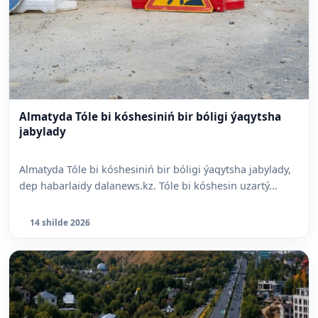
Almatyda Tóle bi kóshesiniń bir bóligi ýaqytsha
jabylady
Almatyda Tóle bi kóshesiniń bir bóligi ýaqytsha jabylady,
dep habarlaidy dalanews.kz. Tóle bi kóshesin uzartý...
14 shilde 2026