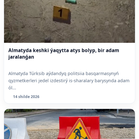
Almatyda keshki ýaqytta atys bolyp, bir adam
jaralanǵan
Almatyda Túrksib aýdandyq politsiia basqarmasynyń
qyzmetkerleri jedel izdestirý is-sharalary barysynda adam
ól...
14 shilde 2026