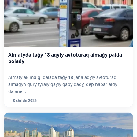
Almatyda taǵy 18 aqyly avtoturaq aimaǵy paida
bolady
Almaty ákimdigi qalada taǵy 18 jańa aqyly avtoturaq
aimaǵyn qurý týraly qaýly qabyldady, dep habarlaidy
dalane...
8 shilde 2026