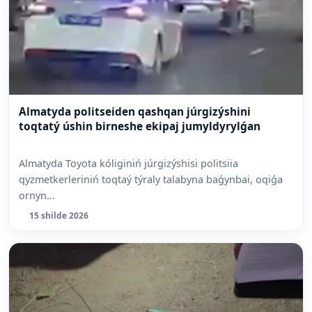
Almatyda politseiden qashqan júrgizýshini
toqtatý úshin birneshe ekipaj jumyldyrylǵan
Almatyda Toyota kóliginiń júrgizýshisi politsiia
qyzmetkerleriniń toqtaý týraly talabyna baǵynbai, oqiǵa
ornyn...
15 shilde 2026