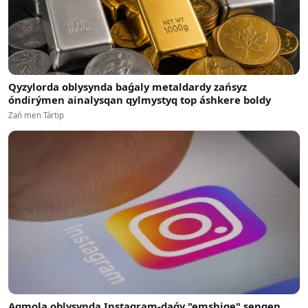
Qyzylorda oblysynda baǵaly metaldardy zańsyz
óndirýmen ainalysqan qylmystyq top áshkere boldy
Zań men Tártip
Aqmola oblysynda Instagram-daǵy "emshige" sengen