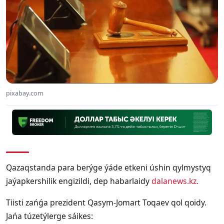
pixabay.com
Qazaqstanda para berýge ýáde etkeni úshin qylmystyq
jaýapkershilik engizildi, dep habarlaidy
dalanews.kz.
Tiisti zańǵa prezident Qasym-Jomart Toqaev qol qoidy.
Jańa túzetýlerge sáikes: