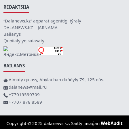
REDAKTSIIA
“Dalanews.kz” aqparat agenttigi týraly
DALANEWS.KZ – JARNAMA
Bailanys
Qupiialylyq saiasaty
BAILANYS
Almaty qalasy, Abylai han dańǵyly 79, 125 ofis.
dalanews@mail.ru
+77019590709
+7707 878 8589
Copyright © 2025 dalanews.kz. Saitty jasaǵan
WebAudit