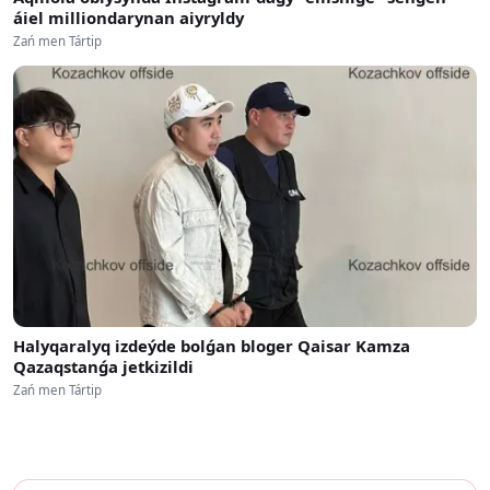
áiel milliondarynan aiyryldy
Zań men Tártip
Halyqaralyq izdeýde bolǵan bloger Qaisar Kamza
Qazaqstanǵa jetkizildi
Zań men Tártip