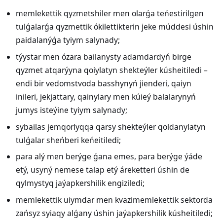
memlekettik qyzmetshiler men olarǵa teńestirilgen
tulǵalarǵa qyzmettik ókilettikterin jeke múddesi úshin
paidalanýǵa tyiym salynady;
týystar men ózara bailanysty adamdardyń birge
qyzmet atqarýyna qoiylatyn shekteýler kúsheitiledi –
endi bir vedomstvoda basshynyń jienderi, qaiyn
inileri, jekjattary, qainylary men kúieý balalarynyń
jumys isteýine tyiym salynady;
sybailas jemqorlyqqa qarsy shekteýler qoldanylatyn
tulǵalar sheńberi keńeitiledi;
para alý men berýge ǵana emes, para berýge ýáde
etý, usyný nemese talap etý áreketteri úshin de
qylmystyq jaýapkershilik engiziledi;
memlekettik uiymdar men kvazimemlekettik sektorda
zańsyz syiaqy alǵany úshin jaýapkershilik kúsheitiledi;