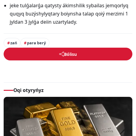
jeke tulǵalarǵa qatysty ákimshilik sybailas jemqorlyq
quqyq buzýshylyqtary boiynsha talap qoiý merzimi 1
jyldan 3 jylǵa deiin uzartylady.
zań
para berý
Bólisu
Oqi otyryńyz