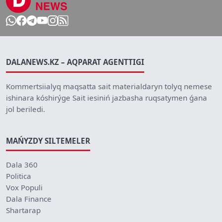
DALANEWS.KZ – AQPARAT AGENTTIGI
Kommertsiialyq maqsatta sait materialdaryn tolyq nemese
ishinara kóshirýge Sait iesiniń jazbasha ruqsatymen ǵana
jol beriledi.
MAŃYZDY SILTEMELER
Dala 360
Politica
Vox Populi
Dala Finance
Shartarap