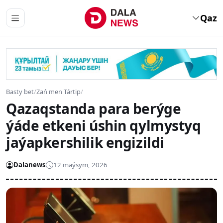
Qaz
Basty bet
/
Zań men Tártip
/
Qazaqstanda para berýge
ýáde etkeni úshin qylmystyq
jaýapkershilik engizildi
Dalanews
12 maýsym, 2026