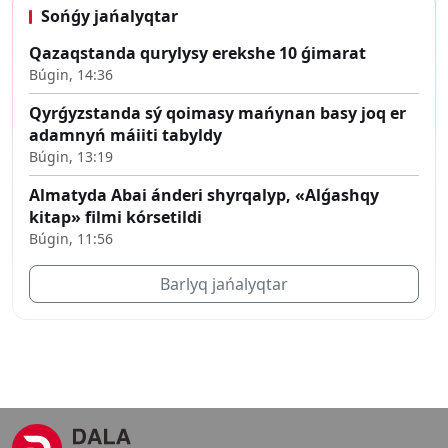
Sońǵy jańalyqtar
Qazaqstanda qurylysy erekshe 10 ǵimarat
Búgin, 14:36
Qyrǵyzstanda sý qoimasy mańynan basy joq er
adamnyń máiiti tabyldy
Búgin, 13:19
Almatyda Abai ánderi shyrqalyp, «Alǵashqy
kitap» filmi kórsetildi
Búgin, 11:56
Barlyq jańalyqtar