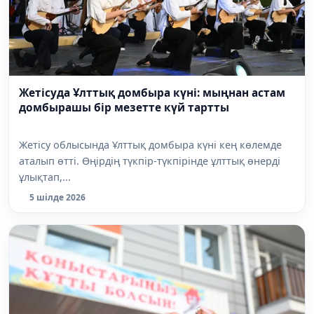
Жетісуда Ұлттық домбыра күні: мыңнан астам
домбырашы бір мезетте күй тартты
Жетісу облысында Ұлттық домбыра күні кең көлемде
аталып өтті. Өңірдің түкпір-түкпірінде ұлттық өнерді
ұлықтап,...
5 шілде 2026