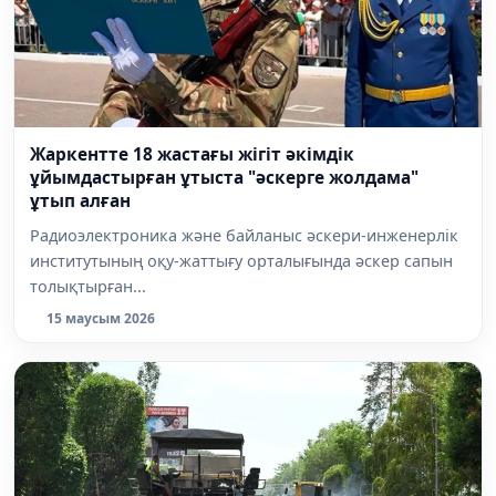
Жаркентте 18 жастағы жігіт әкімдік
ұйымдастырған ұтыста "әскерге жолдама"
ұтып алған
Радиоэлектроника және байланыс әскери-инженерлік
институтының оқу-жаттығу орталығында әскер сапын
толықтырған...
15 маусым 2026