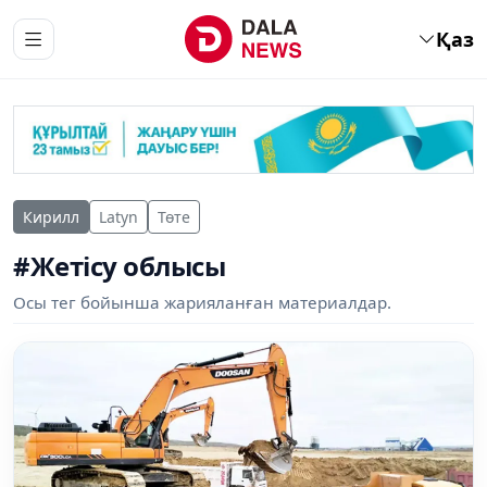
Қаз
Кирилл
Latyn
Төте
#Жетісу облысы
Осы тег бойынша жарияланған материалдар.