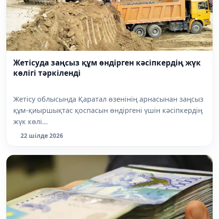
Жетісуда заңсыз құм өндірген кәсіпкердің жүк
көлігі тәркіленді
Жетісу облысында Қаратал өзенінің арнасынан заңсыз
құм-қиыршықтас қоспасын өндіргені үшін кәсіпкердің
жүк көлі...
22 шілде 2026