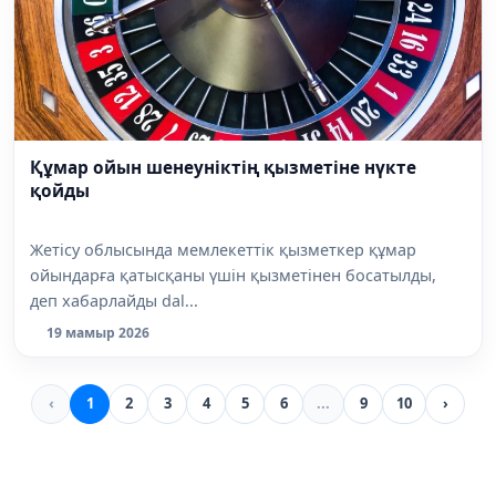
Құмар ойын шенеуніктің қызметіне нүкте
қойды
Жетісу облысында мемлекеттік қызметкер құмар
ойындарға қатысқаны үшін қызметінен босатылды,
деп хабарлайды dal...
19 мамыр 2026
‹
1
2
3
4
5
6
...
9
10
›