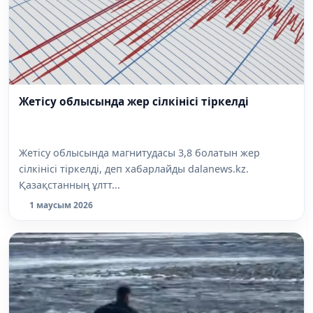
Жетісу облысында жер сілкінісі тіркелді
Жетісу облысында магнитудасы 3,8 болатын жер
сілкінісі тіркелді, деп хабарлайды dalanews.kz.
Қазақстанның ұлтт...
1 маусым 2026