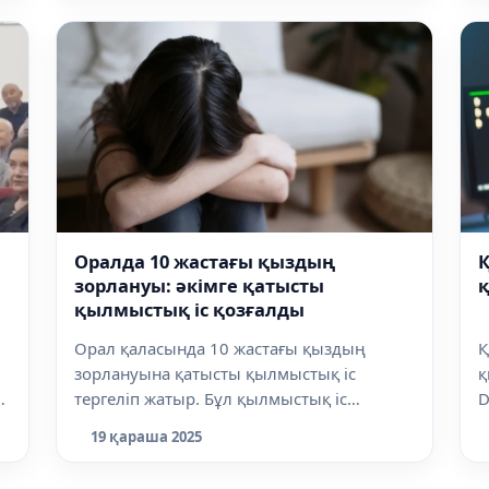
Оралда 10 жастағы қыздың
Қ
зорлануы: әкімге қатысты
қылмыстық іс қозғалды
Орал қаласында 10 жастағы қыздың
Қ
зорлануына қатысты қылмыстық іс
қ
е
тергеліп жатыр. Бұл қылмыстық іс
D
бойынша жауа...
к
19 қараша 2025