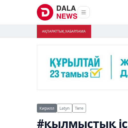
АҚПАРАТТЫҚ ХАБАРЛАМА
Кирилл
Latyn
Төте
#қылмыстық іс