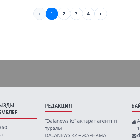
‹
1
2
3
4
›
ЫЗДЫ
РЕДАКЦИЯ
БА
ЕМЕЛЕР
“Dalanews.kz” ақпарат агенттігі
А
360
туралы
1
ca
DALANEWS.KZ – ЖАРНАМА
d