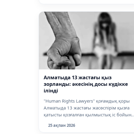
Алматыда 13 жастағы қыз
зорланды: әкесінің досы күдікке
ілінді
"Human Rights Lawyers" қоғамдық қоры
Алматыда 13 жастағы жасөспірім қызға
қатысты қозғалған қылмыстық іс бойын..
25 ақпан 2026