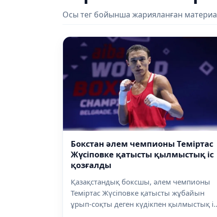
Осы тег бойынша жарияланған материа
Бокстан әлем чемпионы Теміртас
Жүсіповке қатысты қылмыстық іс
қозғалды
Қазақстандық боксшы, әлем чемпионы
Теміртас Жүсіповке қатысты жұбайын
ұрып-соқты деген күдікпен қылмыстық іс
қ...