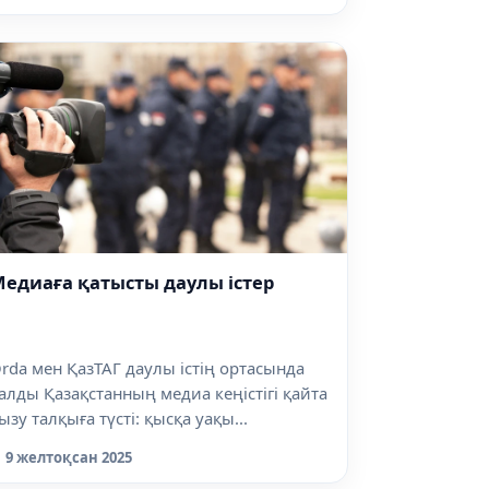
едиаға қатысты даулы істер
rda мен ҚазТАГ даулы істің ортасында
алды Қазақстанның медиа кеңістігі қайта
ызу талқыға түсті: қысқа уақы...
9 желтоқсан 2025