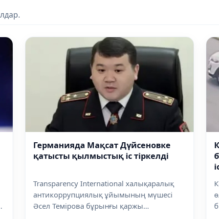
лдар.
Германияда Мақсат Дүйсеновке
қатысты қылмыстық іс тіркелді
б
і
Transparency International халықаралық
К
антикоррупциялық ұйымының мүшесі
ө
Әсел Темірова бұрынғы қаржы
б
полициясы...
d