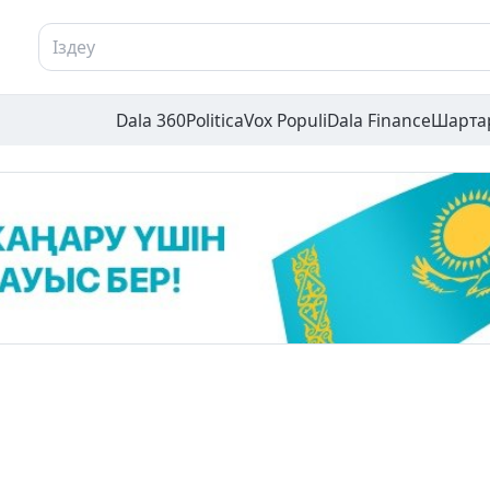
Dala 360
Politica
Vox Populi
Dala Finance
Шарта