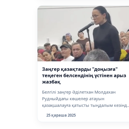
Заңгер қазақтарды "доңызға"
теңеген белсендінің үстінен арыз
жазбақ
Белгілі заңгер Әділетхан Молдахан
Рудныйдағы көшелер атауын
қазақшалауға қатысты тыңдалым кезінд
регламентті...
25 қараша 2025