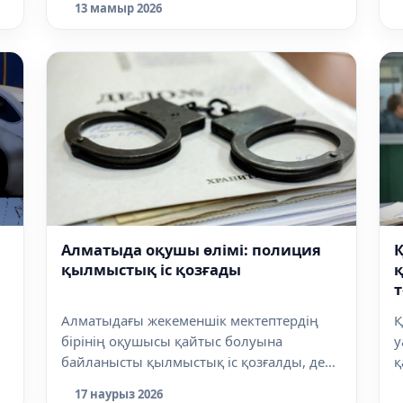
13 мамыр 2026
Алматыда оқушы өлімі: полиция
Қ
қылмыстық іс қозғады
қ
т
Алматыдағы жекеменшік мектептердің
Қ
бірінің оқушысы қайтыс болуына
у
байланысты қылмыстық іс қозғалды, деп
қ
хабарл...
17 наурыз 2026