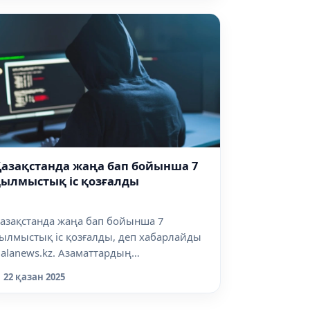
азақстанда жаңа бап бойынша 7
қылмыстық іс қозғалды
азақстанда жаңа бап бойынша 7
ылмыстық іс қозғалды, деп хабарлайды
alanews.kz. Азаматтардың
иберортадағы...
22 қазан 2025