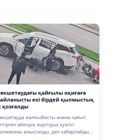
Көкшетаудағы қайғылы оқиғаға
айланысты екі бірдей қылмыстық
с қозғалды
өкшетауда жалғызбасты ананы қағып
лтірген әйелдің жүргізуші куәлігі
олмағаны анықталды, деп хабарлайды
ala...