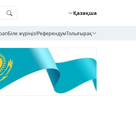
Қазақша
рап
Біле жүріңіз!
Референдум
Толығырақ