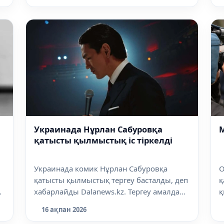
Украинада Нұрлан Сабуровқа
М
қатысты қылмыстық іс тіркелді
Украинада комик Нұрлан Сабуровқа
O
қатысты қылмыстық тергеу басталды, деп
қ
.
хабарлайды Dalanews.kz. Тергеу амалда...
қ
16 ақпан 2026