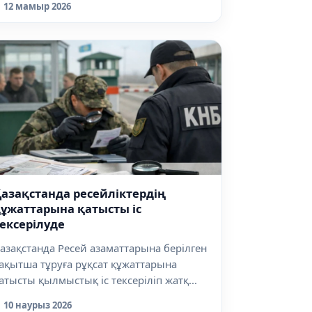
12 мамыр 2026
азақстанда ресейліктердің
ұжаттарына қатысты іс
ексерілуде
азақстанда Ресей азаматтарына берілген
ақытша тұруға рұқсат құжаттарына
атысты қылмыстық іс тексеріліп жатқ...
10 наурыз 2026