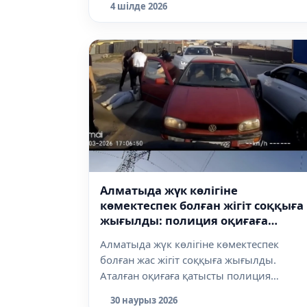
4 шілде 2026
Алматыда жүк көлігіне
көмектеспек болған жігіт соққыға
жығылды: полиция оқиғаға
қатысты мәлімдеме жасады
Алматыда жүк көлігіне көмектеспек
болған жас жігіт соққыға жығылды.
Аталған оқиғаға қатысты полиция
Dalanews.k...
30 наурыз 2026