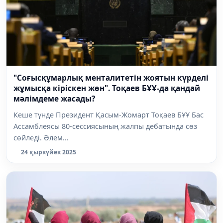
"Соғысқұмарлық менталитетін жоятын күрделі
жұмысқа кіріскен жөн". Тоқаев БҰҰ-да қандай
мәлімдеме жасады?
Кеше түнде Президент Қасым-Жомарт Тоқаев БҰҰ Бас
Ассамблеясы 80-сессиясының жалпы дебатында сөз
сөйледі. Әлем...
24 қыркүйек 2025