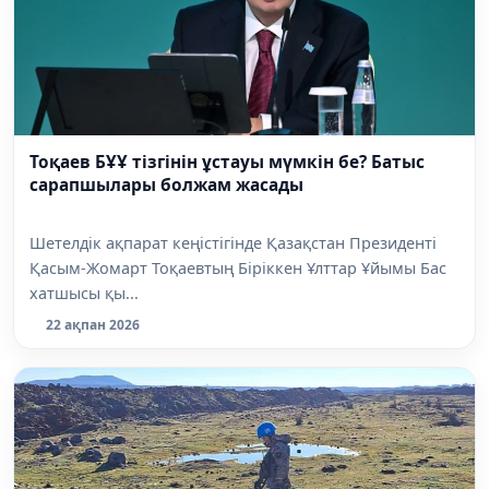
Тоқаев БҰҰ тізгінін ұстауы мүмкін бе? Батыс
сарапшылары болжам жасады
Шетелдік ақпарат кеңістігінде Қазақстан Президенті
Қасым-Жомарт Тоқаевтың Біріккен Ұлттар Ұйымы Бас
хатшысы қы...
22 ақпан 2026