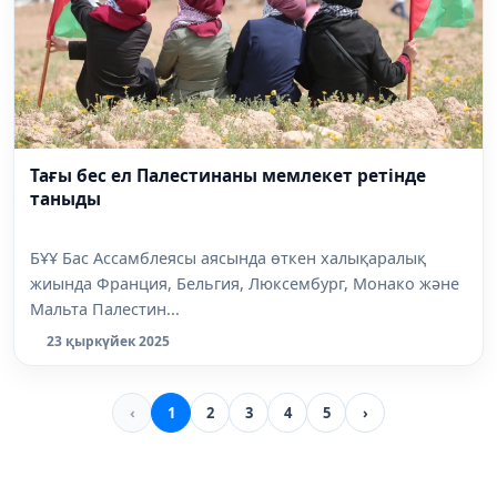
Тағы бес ел Палестинаны мемлекет ретінде
таныды
БҰҰ Бас Ассамблеясы аясында өткен халықаралық
жиында Франция, Бельгия, Люксембург, Монако және
Мальта Палестин...
23 қыркүйек 2025
‹
1
2
3
4
5
›