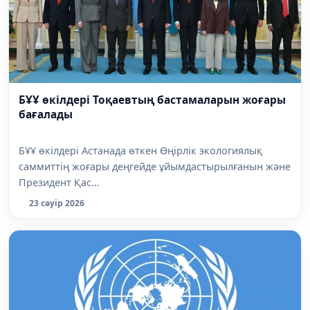
БҰҰ өкілдері Тоқаевтың бастамаларын жоғары
бағалады
БҰҰ өкілдері Астанада өткен Өңірлік экологиялық
саммиттің жоғары деңгейде ұйымдастырылғанын және
Президент Қас...
23 сәуір 2026