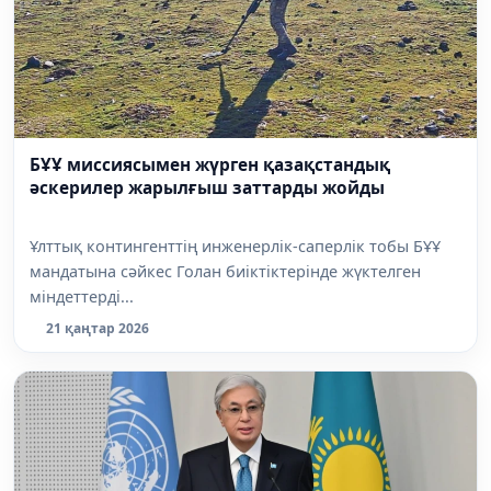
БҰҰ миссиясымен жүрген қазақстандық
әскерилер жарылғыш заттарды жойды
Ұлттық контингенттің инженерлік-саперлік тобы БҰҰ
мандатына сәйкес Голан биіктіктерінде жүктелген
міндеттерді...
21 қаңтар 2026