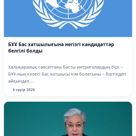
БҰҰ Бас хатшылығына негізгі кандидаттар
белгілі болды
Халықаралық саясаттағы басты интригалардың бірі –
БҰҰ-ның келесі Бас хатшысы кім болатыны – біртіндеп
айқындал...
6 сәуір 2026