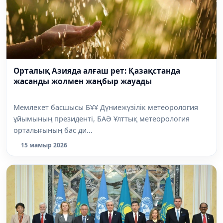
Орталық Азияда алғаш рет: Қазақстанда
жасанды жолмен жаңбыр жауады
Мемлекет басшысы БҰҰ Дүниежүзілік метеорология
ұйымының президенті, БАӘ Ұлттық метеорология
орталығының бас ди...
15 мамыр 2026