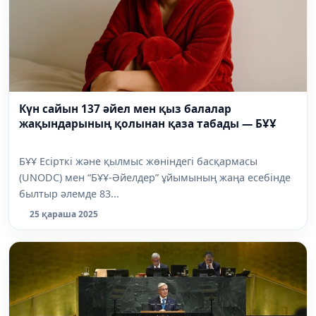
Күн сайын 137 әйел мен қыз балалар
жақындарының қолынан қаза табады — БҰҰ
БҰҰ Есірткі және қылмыс жөніндегі басқармасы
(UNODC) мен “БҰҰ-Әйелдер” ұйымының жаңа есебінде
былтыр әлемде 83...
25 қараша 2025