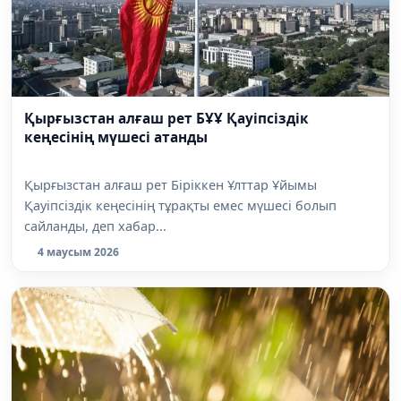
Қырғызстан алғаш рет БҰҰ Қауіпсіздік
кеңесінің мүшесі атанды
Қырғызстан алғаш рет Біріккен Ұлттар Ұйымы
Қауіпсіздік кеңесінің тұрақты емес мүшесі болып
сайланды, деп хабар...
4 маусым 2026