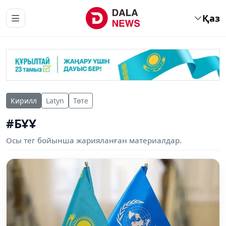
Қаз
Кирилл
Latyn
Төте
#БҰҰ
Осы тег бойынша жарияланған материалдар.