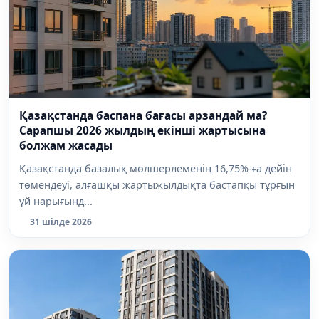
Қазақстанда баспана бағасы арзандай ма?
Сарапшы 2026 жылдың екінші жартысына
болжам жасады
Қазақстанда базалық мөлшерлеменің 16,75%-ға дейін
төмендеуі, алғашқы жартыжылдықта бастапқы тұрғын
үй нарығынд...
31 шілде 2026