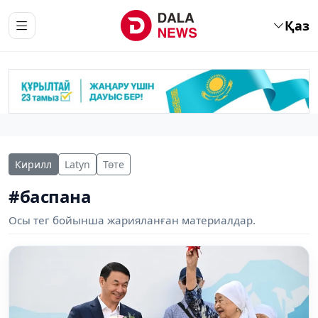
Қаз
Кирилл
Latyn
Төте
#баспана
Осы тег бойынша жарияланған материалдар.