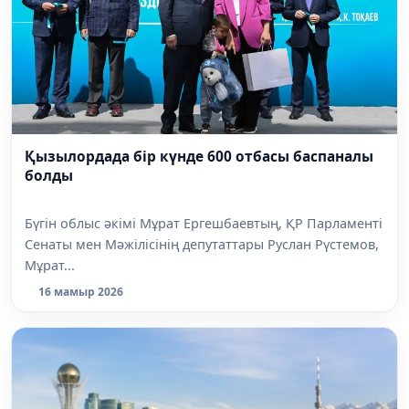
Қызылордада бір күнде 600 отбасы баспаналы
болды
Бүгін облыс әкімі Мұрат Ергешбаевтың, ҚР Парламенті
Сенаты мен Мәжілісінің депутаттары Руслан Рүстемов,
Мұрат...
16 мамыр 2026