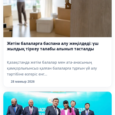
Жетім балаларға баспана алу жеңілдеді: үш
жылдық тіркеу талабы алынып тасталды
Қазақстанда жетім балалар мен ата-анасының
қамқорлығынсыз қалған балаларға тұрғын үй алу
тәртібіне өзгеріс енг...
28 мамыр 2026