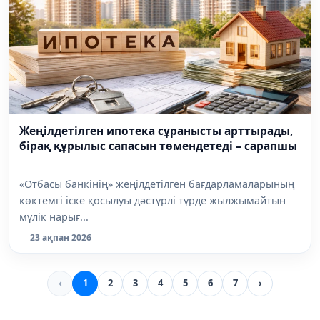
Жеңілдетілген ипотека сұранысты арттырады,
бірақ құрылыс сапасын төмендетеді – сарапшы
«Отбасы банкінің» жеңілдетілген бағдарламаларының
көктемгі іске қосылуы дәстүрлі түрде жылжымайтын
мүлік нарығ...
23 ақпан 2026
‹
1
2
3
4
5
6
7
›