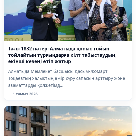
Тағы 1832 пәтер: Алматыда қоныс тойын
тойлайтын тұрғындарға кілт табыстаудың
екінші кезеңі өтіп жатыр
Алматыда Мемлекет басшысы Қасым-Жомарт
Тоқаевтың халықтың өмір сүру сапасын арттыру және
азаматтарды қолжетімд...
1 тамыз 2026