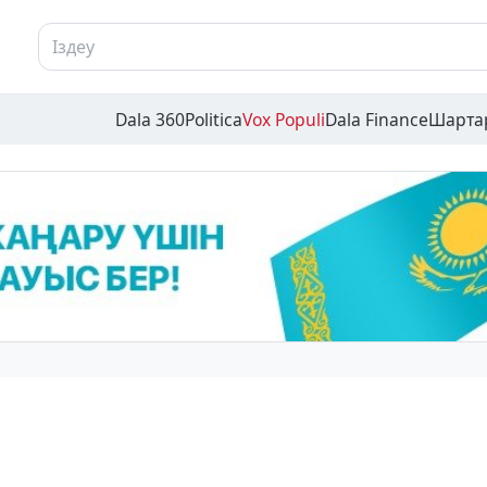
Dala 360
Politica
Vox Populi
Dala Finance
Шарта