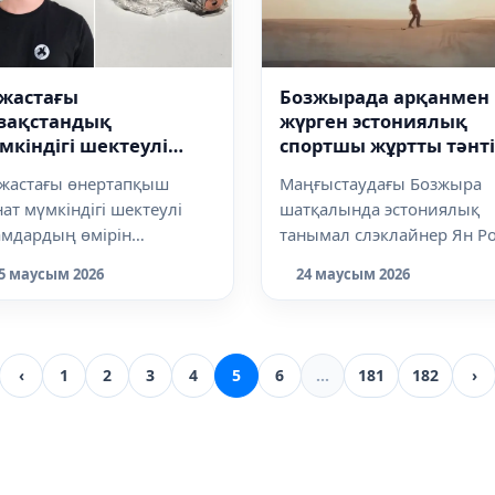
 жастағы
Бозжырада арқанмен
зақстандық
жүрген эстониялық
мкіндігі шектеулі
спортшы жұртты тәнті
ндарға арналған
етті
 жастағы өнертапқыш
Маңғыстаудағы Бозжыра
екше құрылғы ойлап
ат мүмкіндігі шектеулі
шатқалында эстониялық
пты
амдардың өмірін
танымал слэклайнер Ян Р
ілдетуге арналған
әйгілі "Қос азу" жартасын
5 маусым 2026
24 маусым 2026
новациялық құрылғы жа...
арасын жалғ...
‹
1
2
3
4
5
6
...
181
182
›