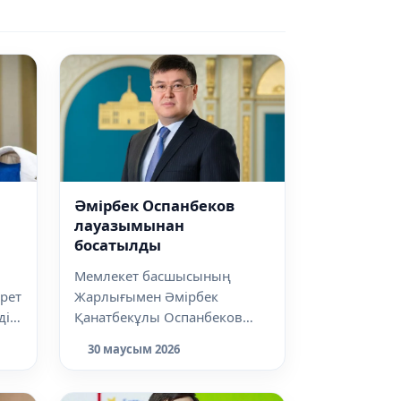
Әмірбек Оспанбеков
лауазымынан
босатылды
Мемлекет басшысының
 рет
Жарлығымен Әмірбек
дік
Қанатбекұлы Оспанбеков
Қазақстан Республикасы
30 маусым 2026
Президентінің Қазақстан Р...