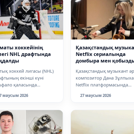
маты хоккейінің
Қазақстандық музык
легі NHL драфтында
Netflix сериалында
ңдалды
домбыра мен қобызд
үнін жаңғыртты
тық хоккей лигасы (NHL)
Қазақстандық музыкант әр
фтының екінші күні
композитор Дана Зұлпыха
ффало қаласында
Netflix платформасында
сталды. Драфттың алғашқы
шығатын «Аватар: Аанг
7 маусым 2026
27 маусым 2026
і клубтар 32...
туралы аңыз» с...