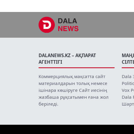
DALANEWS.KZ – АҚПАРАТ
МАҢ
АГЕНТТІГІ
СІЛТ
Коммерциялық мақсатта сайт
Dala 
материалдарын толық немесе
Politi
ішінара көшіруге Сайт иесінің
Vox P
жазбаша рұқсатымен ғана жол
Dala 
беріледі.
Шарт