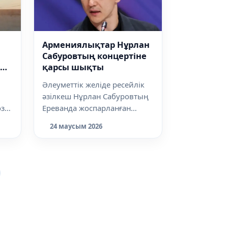
Армениялықтар Нұрлан
Сабуровтың концертіне
қарсы шықты
Әлеуметтік желіде ресейлік
әзілкеш Нұрлан Сабуровтың
озе
Ереванда жоспарланған
ың
концертіне қарсылық
24 маусым 2026
білдірушілер кө...