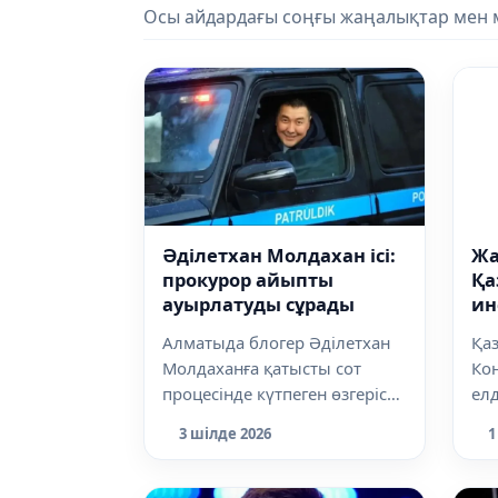
Осы айдардағы соңғы жаңалықтар мен м
Әділетхан Молдахан ісі:
Жа
прокурор айыпты
Қа
ауырлатуды сұрады
ин
да
Алматыда блогер Әділетхан
Қа
Молдаханға қатысты сот
Кон
процесінде күтпеген өзгеріс
елд
болды. Прокурор соттан
жаң
3 шілде 2026
1
айыптау ба...
реф