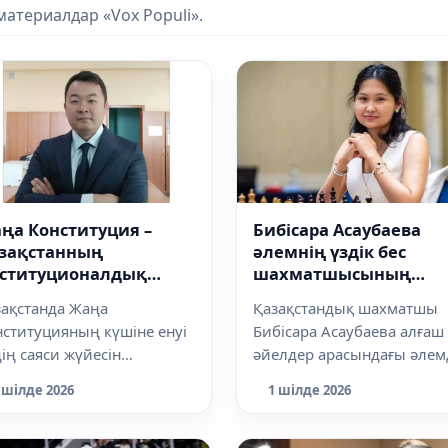
атериалдар «Vox Populi».
ңа Конституция –
Бибісара Асаубаева
зақстанның
әлемнің үздік бес
ституционалдық
шахматшысының
муының берік негізі
қатарына енді
зақстанда Жаңа
Қазақстандық шахматшы
ституцияның күшіне енуі
Бибісара Асаубаева алғаш
ің саяси жүйесін
әйелдер арасындағы әлем
ғыртуға бағытталған
рейтингтің үздік бестігіне
 шілде 2026
1 шілде 2026
ормалардың жаңа кезе...
кірді...