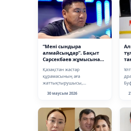
“Мені сындыра
Ал
алмайсыңдар”. Бақыт
тү
Сәрсекбаев жұмысына
та
қысым жасалып
Қазақстан жастар
Ұлт
жатқанын мәлімдеді
құрамасының аға
дра
жаттықтырушысы,
Бу
Олимпиада чемпионы Бақыт
ба
30 маусым 2026
2
Сәрсекбаев әлеуметтік желіде
күн
өзіне қ...