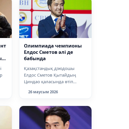
ант
Олимпиада чемпионы
Елдос Сметов әлі де
ың
бабында
і
Қазақстандық дзюдошы
р
Елдос Сметов Қытайдың
Циндао қаласында өтіп
жатқан Гран-при турнирінде
26 маусым 2026
екінші жеңісіне қо...