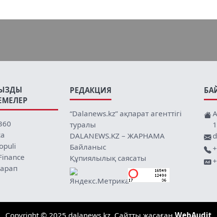
ЫЗДЫ
РЕДАКЦИЯ
БА
ЕМЕЛЕР
“Dalanews.kz” ақпарат агенттігі
А
360
туралы
1
ca
DALANEWS.KZ – ЖАРНАМА
d
opuli
Байланыс
+
Finance
Құпиялылық саясаты
+
арап
Copyright © 2025 dalanews.kz. Сайтты жасаған
WebAudit