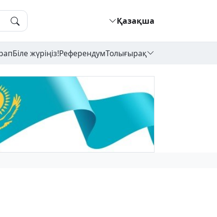
Қазақша
рап
Біле жүріңіз!
Референдум
Толығырақ