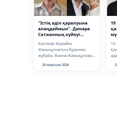
"Істің әділ қаралуына
19
алаңдаймын". Динара
қа
Сәтжанның күйеуі
мү
Жұмабек
жа
Кәсіпкер Жұмабек
19
Жанықұловтың бұрынғы
ер
Жанықұловтың бұрынғы
Қан
әйелі сотқа қатысты
та
жұбайы Жанна Жанықұлова
ад
мәлімдеме жасады
әлеуметтік желіде сот
жең
26 маусым 2026
2
процесіне қатысты
ин
мәлімдем...