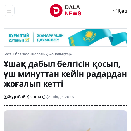
Қаз
Басты бет
/
Халықаралық жаңалықтар
/
Ұшақ дабыл белгісін қосып,
үш минуттан кейін радардан
жоғалып кетті
Жұртбай Қыпшақ
8 шілде, 2026