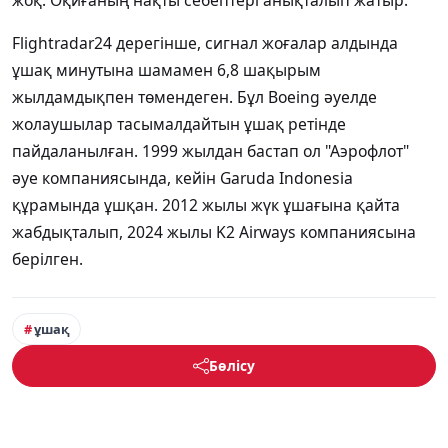
жоқ. Оқиғаның нақты себептері анықталып жатыр.
Flightradar24 дерегінше, сигнал жоғалар алдында
ұшақ минутына шамамен 6,8 шақырым
жылдамдықпен төмендеген. Бұл Boeing әуелде
жолаушылар тасымалдайтын ұшақ ретінде
пайдаланылған. 1999 жылдан бастап ол "Аэрофлот"
әуе компаниясында, кейін Garuda Indonesia
құрамында ұшқан. 2012 жылы жүк ұшағына қайта
жабдықталып, 2024 жылы K2 Airways компаниясына
берілген.
ұшақ
Бөлісу