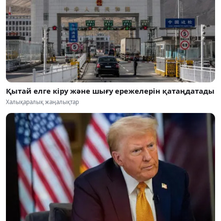
Қытай елге кіру және шығу ережелерін қатаңдатады
Халықаралық жаңалықтар