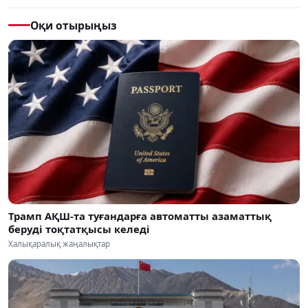
Оқи отырыңыз
Трамп АҚШ-та туғандарға автоматты азаматтық
беруді тоқтатқысы келеді
Халықаралық жаңалықтар