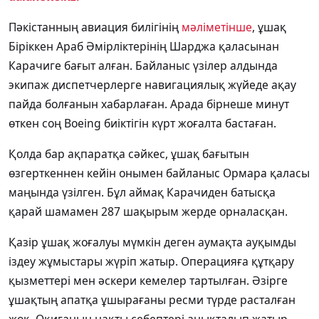
Пәкістанның авиация билігінің
мәліметінше
, ұшақ
Біріккен Араб Әмірліктерінің Шарджа қаласынан
Карачиге бағыт алған. Байланыс үзілер алдында
экипаж диспетчерлерге навигациялық жүйеде ақау
пайда болғанын хабарлаған. Арада бірнеше минут
өткен соң Boeing биіктігін күрт жоғалта бастаған.
Қолда бар ақпаратқа сәйкес, ұшақ бағытын
өзгерткеннен кейін онымен байланыс Ормара қаласы
маңында үзілген. Бұл аймақ Карачиден батысқа
қарай шамамен 287 шақырым жерде орналасқан.
Қазір ұшақ жоғалуы мүмкін деген аумақта ауқымды
іздеу жұмыстары жүріп жатыр. Операцияға құтқару
қызметтері мен әскери кемелер тартылған. Әзірге
ұшақтың апатқа ұшырағаны ресми түрде расталған