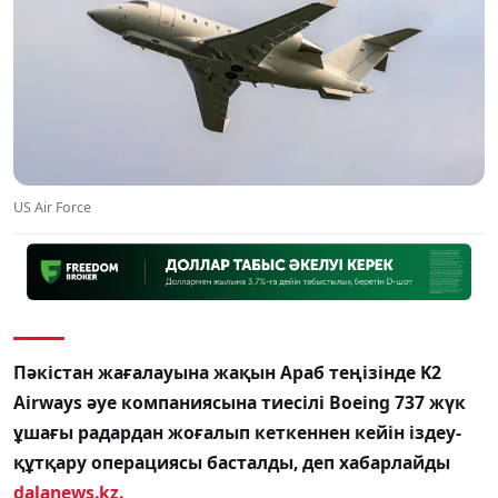
US Air Force
Пәкістан жағалауына жақын Араб теңізінде K2
Airways әуе компаниясына тиесілі Boeing 737 жүк
ұшағы радардан жоғалып кеткеннен кейін іздеу-
құтқару операциясы басталды, деп хабарлайды
dalanews.kz.