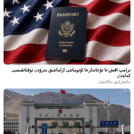
ترامپ اقش-تا تۋعاندارعا اۆتوماتتى ازاماتتىق بەرۋدٸ توقتاتقىسى
كەلەدٸ
حالىقارالىق جاڭالىقتار