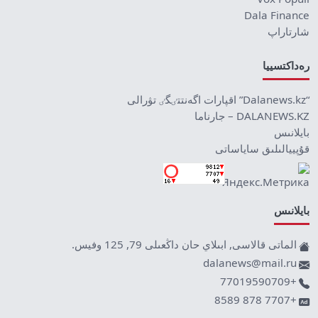
Dala Finance
شارتاراپ
رەداكتسييا
“Dalanews.kz” اقپارات اگەنتتٸگٸ تۋرالى
DALANEWS.KZ – جارناما
بايلانىس
قۇپييالىلىق ساياساتى
بايلانىس
الماتى قالاسى, ابىلاي حان داڭعىلى 79, 125 وفيس.
dalanews@mail.ru
+77019590709
+7707 878 8589