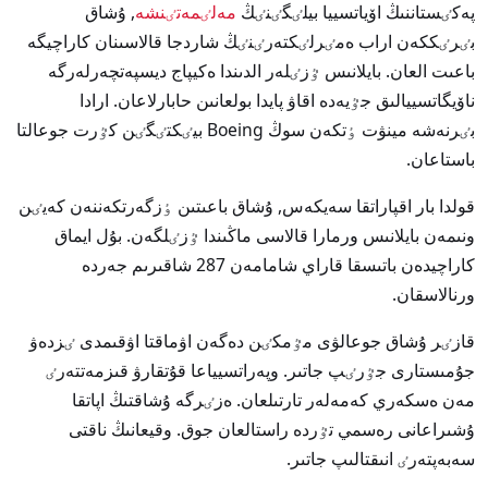
پەكٸستاننىڭ اۆياتسييا بيلٸگٸنٸڭ
مەلٸمەتٸنشە
, ۇشاق
بٸرٸككەن اراب ەمٸرلٸكتەرٸنٸڭ شاردجا قالاسىنان كاراچيگە
باعىت العان. بايلانىس ٷزٸلەر الدىندا ەكيپاج ديسپەتچەرلەرگە
ناۆيگاتسييالىق جٷيەدە اقاۋ پايدا بولعانىن حابارلاعان. ارادا
بٸرنەشە مينۋت ٶتكەن سوڭ Boeing بيٸكتٸگٸن كٷرت جوعالتا
باستاعان.
قولدا بار اقپاراتقا سەيكەس, ۇشاق باعىتىن ٶزگەرتكەننەن كەيٸن
ونىمەن بايلانىس ورمارا قالاسى ماڭىندا ٷزٸلگەن. بۇل ايماق
كاراچيدەن باتىسقا قاراي شامامەن 287 شاقىرىم جەردە
ورنالاسقان.
قازٸر ۇشاق جوعالۋى مٷمكٸن دەگەن اۋماقتا اۋقىمدى ٸزدەۋ
جۇمىستارى جٷرٸپ جاتىر. وپەراتسيياعا قۇتقارۋ قىزمەتتەرٸ
مەن ەسكەري كەمەلەر تارتىلعان. ەزٸرگە ۇشاقتىڭ اپاتقا
ۇشىراعانى رەسمي تٷردە راستالعان جوق. وقيعانىڭ ناقتى
سەبەپتەرٸ انىقتالىپ جاتىر.