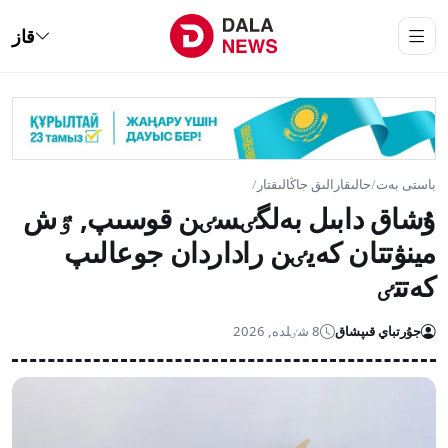
قاز
باستى بەت
/
حالىقارالىق جاڭالىقتار
/
ۇشاق دابىل بەلگٸسٸن قوسىپ, ٷش
مينۋتتان كەيٸن راداردان جوعالىپ
كەتتٸ
جۇرتباي قىپشاق
8 شٸلدە, 2026