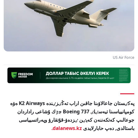
US Air Force
پەكٸستان جاعالاۋىنا جاقىن اراب تەڭٸزٸندە K2 Airways ەۋە
كومپانيياسىنا تيەسٸلٸ Boeing 737 جٷك ۇشاعى راداردان
جوعالىپ كەتكەننەن كەيٸن ٸزدەۋ-قۇتقارۋ وپەراتسيياسى
باستالدى, دەپ حابارلايدى
dalanews.kz.