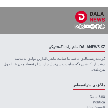
DALANEWS.KZ – اقپارات اگەنتتٸگٸ
كوممەرتسييالىق ماقساتتا سايت ماتەريالدارىن تولىق نەمەسە
ٸشٸنارا كٶشٸرۋگە سايت يەسٸنٸڭ جازباشا رۇقساتىمەن عانا جول
بەرٸلەدٸ.
ماڭىزدى سٸلتەمەلەر
Dala 360
Politica
Vox Populi