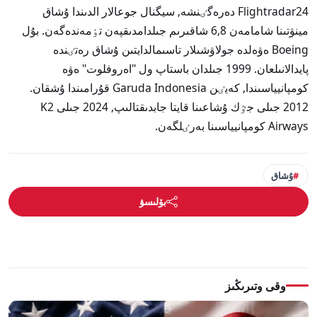
Flightradar24 دەرەگٸنشە, سيگنال جوعالار الدىندا ۇشاق
مينۋتىنا شامامەن 6,8 شاقىرىم جىلدامدىقپەن تٶمەندەگەن. بۇل
Boeing ەۋەلدە جولاۋشىلار تاسىمالدايتىن ۇشاق رەتٸندە
پايدالانىلعان. 1999 جىلدان باستاپ ول "اەروفلوت" ەۋە
كومپانيياسىندا, كەيٸن Garuda Indonesia قۇرامىندا ۇشقان.
2012 جىلى جٷك ۇشاعىنا قايتا جابدىقتالىپ, 2024 جىلى K2
Airways كومپانيياسىنا بەرٸلگەن.
ۇشاق
بۆلىسۋ
وقى وتىرىڭىز