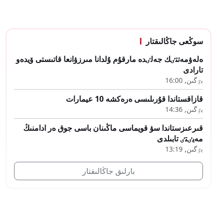
سوڭعى جاڭالىقتار
ەلەۋمەتتٸك جەلٸدە مارقۇم ۇلدانا مىرزۋانعا قاتىستى ۆيدەو
تارادى
بٷگىن, 16:00
قازاقستاندا قۇرىلىسى ەرەكشە 10 عيمارات
بٷگىن, 14:36
قىرعىزستاندا سۋ قويماسى ماڭىنان باسى جوق ەر ادامنىڭ
مەيٸتٸ تابىلدى
بٷگىن, 13:19
بارلىق جاڭالىقتار