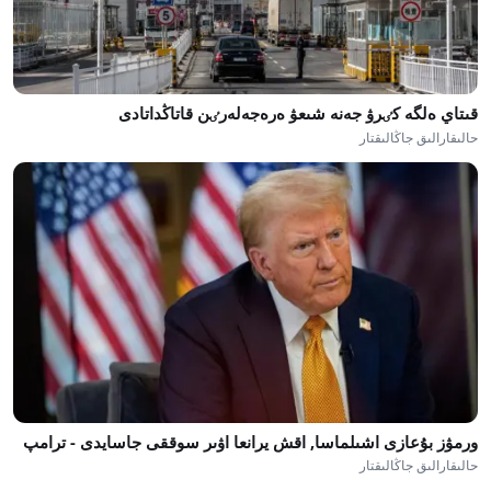
قىتاي ەلگە كٸرۋ جەنە شىعۋ ەرەجەلەرٸن قاتاڭداتادى
حالىقارالىق جاڭالىقتار
ورمۋز بۇعازى اشىلماسا, اقش يرانعا اۋىر سوققى جاسايدى - ترامپ
حالىقارالىق جاڭالىقتار