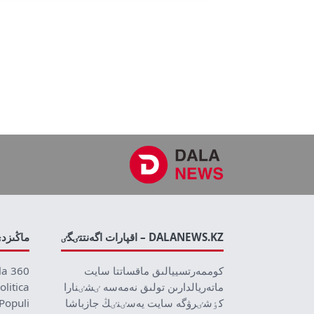
DALANEWS.KZ – اقپارات اگەنتتٸگٸ
ماڭىزد
كوممەرتسييالىق ماقساتتا سايت
la 360
ماتەريالدارىن تولىق نەمەسە ٸشٸنارا
olitica
كٶشٸرۋگە سايت يەسٸنٸڭ جازباشا
Populi