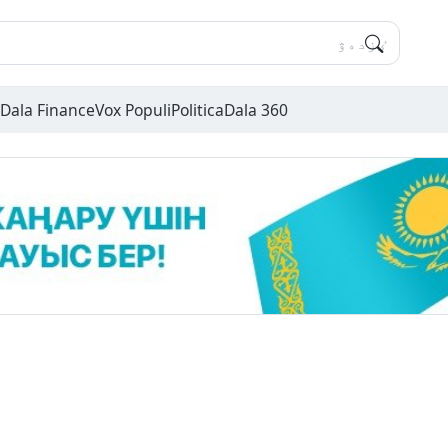
Dala Finance
Vox Populi
Politica
Dala 360