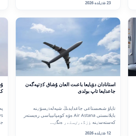
23 شٸلدە 2026
استانادان دۋبايعا باعىت العان ۇشاق كٷتپەگەن
ۇش
جاعدايعا تاپ بولدى
كە
تاياۋ شىعىستاعى جاعدايدىڭ شيەلەنٸسۋٸنە
بايلانىستى Air Astana ەۋە كومپانيياسى رەيستەر
كەستەسٸنە ٶزگەرٸستەر ەنگٸ...
جٷ
12 شٸلدە 2026