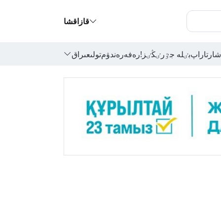
قازاقشا
شارتاراپ
بٸلە جٷرٸڭٸز!
رەفەرەندۋم
تولىعىراق