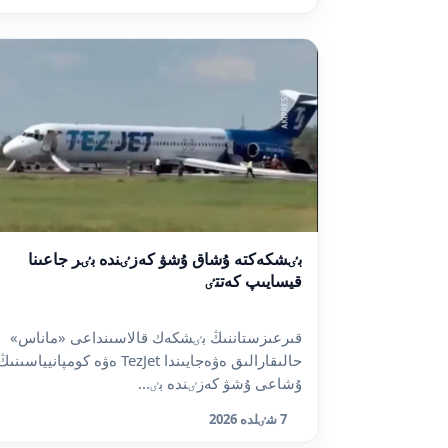
بٸشكەكتە ۇشاق ۇشۋ كەزٸندە بٸر جاعىنا
قيسايىپ كەتتٸ
قىرعىزستاننىڭ بٸشكەك قالاسىنداعى «ماناس»
حالىقارالىق ەۋەجايىندا TezJet ەۋە كومپانيياسىنى
ۇشاعى ۇشۋ كەزٸندە بٸ...
7 شٸلدە 2026