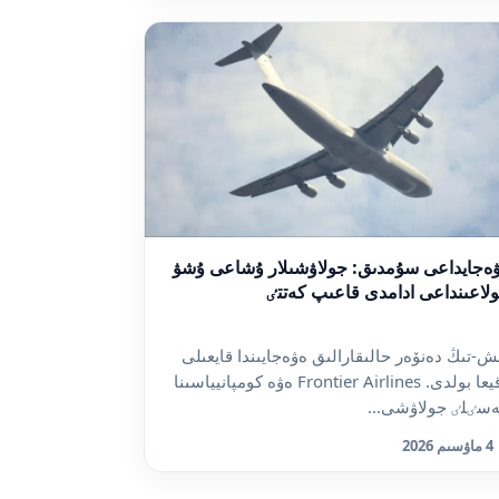
ەجايداعى سۇمدىق: جولاۋشىلار ۇشاعى ۇشۋ
لاعىنداعى ادامدى قاعىپ كەتتٸ
ش-تىڭ دەنۆەر حالىقارالىق ەۋەجايىندا قايعىلى
وقيعا بولدى. Frontier Airlines ەۋە كومپانيياسىنا
ەسٸلٸ جولاۋشى...
4 ماۋسىم 2026