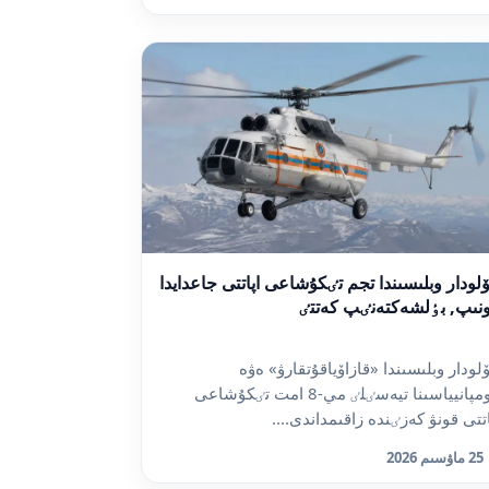
ۆلودار وبلىسىندا تجم تٸكۇشاعى اپاتتى جاعدايدا
نىپ, بٶلشەكتەنٸپ كەتتٸ
ۆلودار وبلىسىندا «قازاۆياقۇتقارۋ» ەۋە
كومپانيياسىنا تيەسٸلٸ مي-8 امت تٸكۇشاعى
تتى قونۋ كەزٸندە زاقىمداندى....
25 ماۋسىم 2026