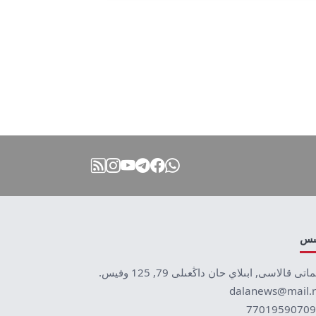
نىس
ماتى قالاسى, ابىلاي حان داڭعىلى 79, 125 وفيس.
dalanews@mail.