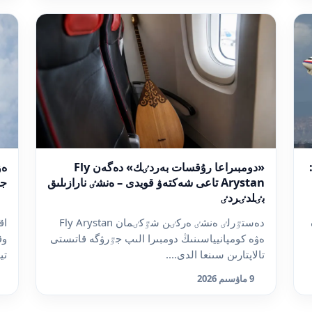
«دومبىراعا رۇقسات بەردٸك» دەگەن Fly
ەۋ
Arystan تاعى شەكتەۋ قويدى – ەنشٸ نارازىلىق
جو
بٸلدٸردٸ
ەۋە
دەستٷرلٸ ەنشٸ ەركٸن شٷكٸمان Fly Arystan
اق
ەۋە كومپانيياسىنىڭ دومبىرا الىپ جٷرۋگە قاتىستى
تالاپتارىن سىنعا الدى....
تي
9 ماۋسىم 2026