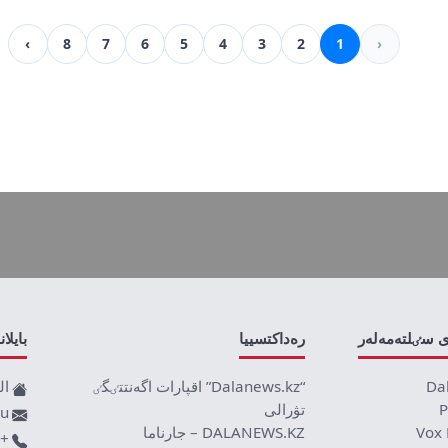
›
8
7
6
5
4
3
2
1
‹
ى سٸلتەمەلەر
رەداكتسييا
بايلا
Da
“Dalanews.kz” اقپارات اگەنتتٸگٸ
ال
P
تۋرالى
ru
Vox 
DALANEWS.KZ – جارناما
+77019590709