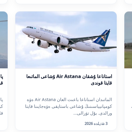
استاناعا ۇشقان Air Astana ۇشاعى الماتىعا
پا
قايتا قوندى
قو
الماتىدان استاناعا باعىت العان Air Astana ەۋە
پا
ڭ
كومپانيياسىنىڭ ۇشاعى باستاپقى ەۋەجايىنا قايتا
ورالدى. بۇل تۋرالى...
قا
3 شٸلدە 2026