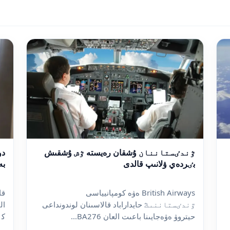
ٷندٸستاننان ۇشقان رەيستە ٷش ۇشقىش
دو
بٸردەي ۋلانىپ قالدى
بە
British Airways ەۋە كومپانيياسى
قا
ٷندٸستاننىڭ حايداراباد قالاسىنان لوندونداعى
ال
حيتروۋ ەۋەجايىنا باعىت العان BA276...
كٶ