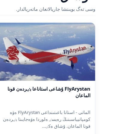
وسى تەگ بويىنشا جاريالانعان ماتەريالدار.
FlyArystan ۇشاعى استاناعا بٸردەن قونا
الماعان
الماتى - استانا باعىتىنداعى FlyArystan ەۋە
كومپانيياسىنىڭ رەيسٸ ەلوردا ەۋەجايىنا بٸردەن
قونا الماعان. ۇشاق ەكٸ...