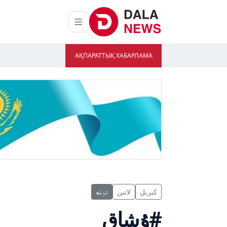
АҚПАРАТТЫҚ ХАБАРЛАМА
كىرىل
لاتىن
تٶتە
#ۇشاق