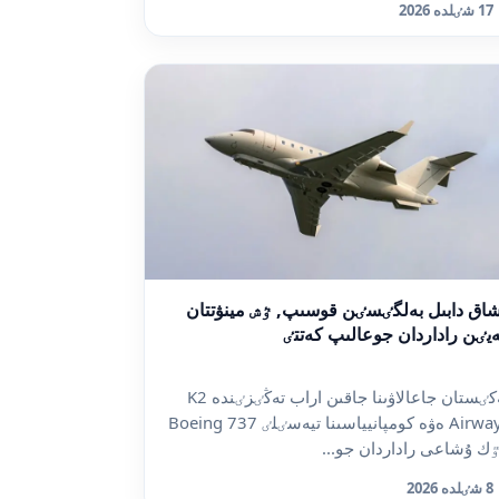
17 شٸلدە 2026
اق دابىل بەلگٸسٸن قوسىپ, ٷش مينۋتتان
يٸن راداردان جوعالىپ كەتتٸ
پەكٸستان جاعالاۋىنا جاقىن اراب تەڭٸزٸندە K2
Airways ەۋە كومپانيياسىنا تيەسٸلٸ Boeing 737
ك ۇشاعى راداردان جو...
8 شٸلدە 2026