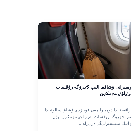
مبىرانى ۇشاققا الىپ كٸرۋگە رۇقسات
رٸلۋٸ مٷمكٸن
زاقستاندا دومبىرا مەن قوبىزدى ۇشاق سالونىندا
ىپ جٷرۋگە رۇقسات بەرٸلۋٸ مٷمكٸن. بۇل
لٸك مينيسترلٸگٸ ەزٸرلە...