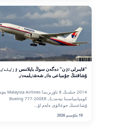
"قايىرلى تٷن" دەگەن سوڭ بايلانىس ٷزٸلدٸ:
ۇشاقتىڭ جۇمباعى ەلٸ شەشٸلمەدٸ
2014 جىلدىڭ 8 ناۋرىزىندا Malaysia Airlines 
كومپانيياسىنا تيەسٸلٸ Boeing 777-200ER
ۇشاعىنىڭ جوعالۋى ەلەم اۆ...
19 ماۋسىم 2026