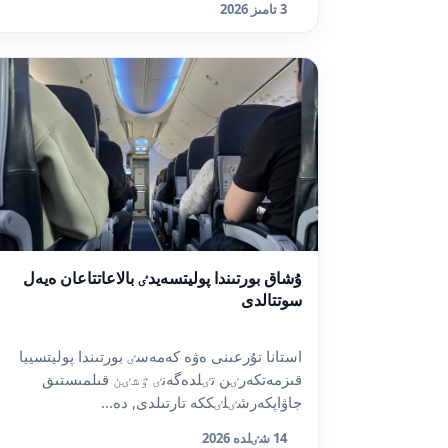
3 تامىز 2026
ۇشاق بورتىندا پوليتسەيدٸ بالاعاتتاعان ەيەل
سوتتالدى
استانا تۇرعىنى ەۋە كەمەسٸ بورتىندا پوليتسييا
قىزمەتكەرٸن تٸلدەگەنٸ ٷشٸن قىلمىستىق
جاۋاپكەرشٸلٸككە تارتىلدى, دە...
14 شٸلدە 2026