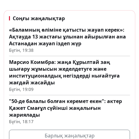
Соңғы жаңалықтар
«Баламның өліміне қатысты жауап керек»:
Ақтауда 13 жастағы ұлынан айырылған ана
Астанадан жауап іздеп жүр
Бүгін, 19:38
Марсио Коимбра: жаңа Құрылтай заң
шығару жұмысын жеделдетуге және
институционалдық негіздерді нығайтуға
жағдай жасайды
Бүгін, 19:09
"50-де балалы болған керемет екен": актер
Қажет Смағұл сүйінші жаңалығын
жариялады
Бүгін, 18:17
Барлық жаңалықтар