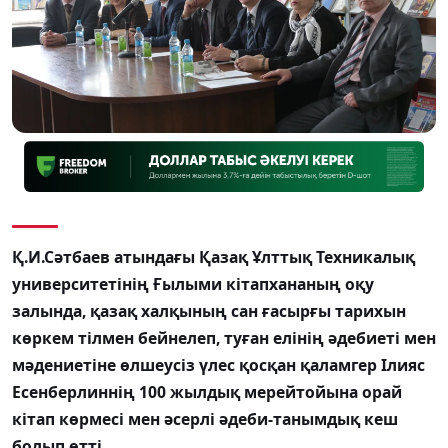
Қ.И.Сәтбаев атындағы Қазақ Ұлттық Техникалық
университетінің Ғылыми кітапхананың оқу
залында, қазақ халқының сан ғасырғы тарихын
көркем тілмен бейнелеп, туған елінің әдебиеті мен
мәдениетіне өлшеусіз үлес қосқан қаламгер Ілияс
Есенберлиннің 100 жылдық мерейтойына орай
кітап көрмесі мен әсерлі әдеби-танымдық кеш
болып өтті.