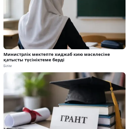
Министрлік мектепте хиджаб кию мәселесіне
қатысты түсініктеме берді
Білім