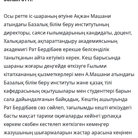
Осы ретте іс-шараның өтуіне Ақжан Машани
атындағы Базалық білім беру институтының
директоры, саяси ғылымдарының кандидаты, доцент,
Халықаралық ақпараттандыру академиясының
академигі Рәт Бердібаев ерекше белсенділік
танытқанын айта кетуіміз керек. Кеш барысында
шараны жоғары деңгейде өткізуге Ғылыми
кітапхананың қызметкерлері мен А.Машани атындағы
Базалық білім беру институты және қазақ тілі
кафедрасының оқытушылары мен студенттері барын
сала дайындалғанын байқадық. Кештің ашылуында
Рәт Бердібаев сөз сөйлеп, тағылымды кешті өткізудегі
басты мақсат тарихи оқиғаларды кейінгі ұрпаққа
көркем сөзбен кестелеп жеткізген кемеңгер
жазушының шығармаларын жастар арасына кеңінен