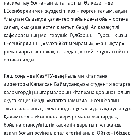
насихаттау болғанын алға тартты. Өз кезегінде
І.Есенберлинмен жүздесіп, көзін көрген ғалым, ақын
Ұлықпан Сыдықов қаламгер жайындағы ойын ортаға
салып, қысқаша естелік айтып берді. Ал қазақ тілі
кафедрасының меңгерушісі Гүлбаршын Тұрсынқызы
І.Есенберлиннің «Махаббат мейрамы», «Ғашықтар»
романдарын жан-жақты талдап, көкейге тұнған ойын
ортаға салды.
Кеш соңында ҚазҰТУ-дың Ғылыми кітапхана
директоры Қапалхан Баймұханқызы студент жастарға
қаламгердің шығармаларын кітапхана қорынан алып
оқуға кеңес берді. «Кітапханамызда І.Есенберлин
туындыларының электронды нұсқасы да сақтаулы тұр.
Қаламгердің «Көшпенділер» романы жастардың
бойына отансүйгіштік қасиетін дарытып, ұлтжанды
азамт болып өсуіне ықпал ететіні анық. Өйткені біздер