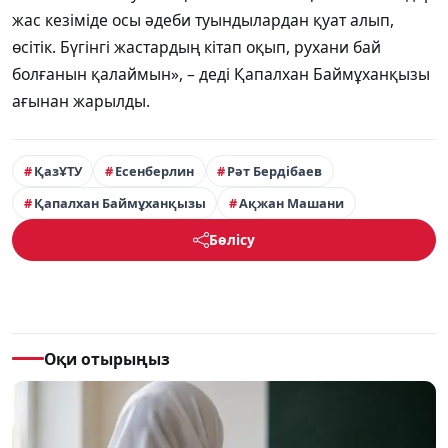
жас кезіміде осы әдеби туындылардан қуат алып,
өсітік. Бүгінгі жастардың кітап оқып, рухани бай
болғанын қалаймын», – деді Қапалхан Баймұханқызы
ағынан жарылды.
ҚазҰТУ
Есенберлин
Рәт Бердібаев
Қапалхан Баймұханқызы
Ақжан Машани
Бөлісу
Оқи отырыңыз