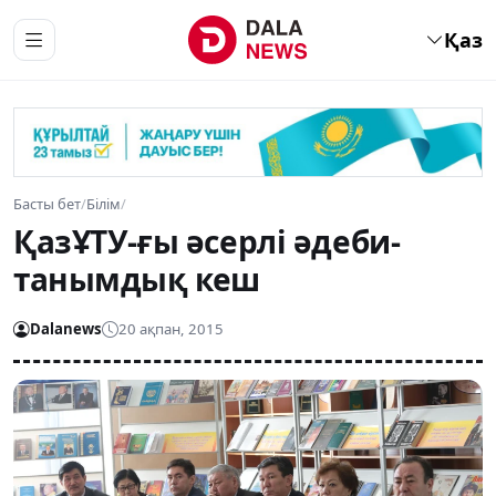
Қаз
Басты бет
/
Білім
/
ҚазҰТУ-ғы әсерлі әдеби-
танымдық кеш
Dalanews
20 ақпан, 2015