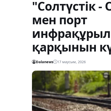
"Солтүстік - 
мен порт
инфрақұры
қарқынын к
Dalanews
17 маусым, 2026