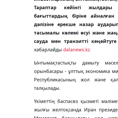
Тараптар кейінгі жылдары Е
бағыттардың біріне айналған 
дәлізіне ерекше назар аудар
тасымалы көлемі өсуі және жа
сауда мен транзитті кеңейтуг
хабарлайды
dalanews.kz.
Ынтымақтастықты дамыту мәселе
орынбасары - ұлттық экономика ми
Республикасының жол және қа
талқылады.
Үкіметтің баспасөз қызметі мәлім
жылғы желтоқсанда Иран президен
Мемлекет басшылары қол жеткі