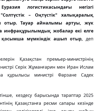
уразия логистикасындағы негізгі
"Солтүстік – Оңтүстік" халықаралық
ып отыр. Тауар айналымы артуы, жүк
ңа инфрақұрылымдық жобалар екі елге
е қосымша мүмкіндік ашып отыр,
деп
лерін Қазақстан премьер-министрінің
нистрі Серік Жұманғарин мен Иран Ислам
ла құрылысы министрі Фарзане Садек
етінше, кездесу барысында тараптар 2025
тінің Қазақстанға ресми сапары кезінде
зген келісімдерді іске асыру жайын