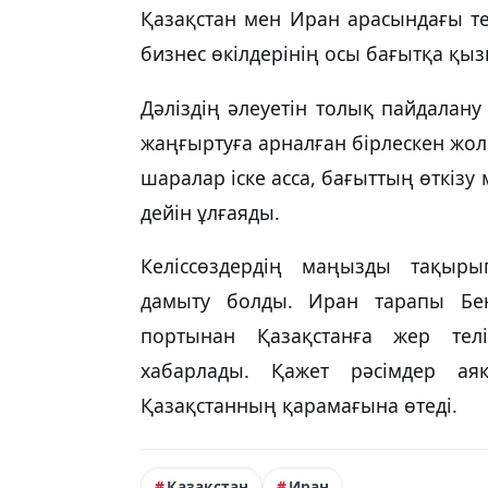
Қазақстан мен Иран арасындағы те
бизнес өкілдерінің осы бағытқа қы
Дәліздің әлеуетін толық пайдалан
жаңғыртуға арналған бірлескен жол
шаралар іске асса, бағыттың өткізу
дейін ұлғаяды.
Келіссөздердің маңызды тақыр
дамыту болды. Иран тарапы Бе
портынан Қазақстанға жер телі
хабарлады. Қажет рәсімдер а
Қазақстанның қарамағына өтеді.
Қазақстан
Иран