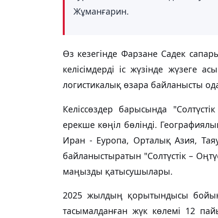
Жұманғарин.
Өз кезегінде Фарзане Садек сапары
келісімдерді іс жүзінде жүзеге ас
логистикалық өзара байланысты ода
Келіссөздер барысында "Солтүстік
ерекше көңіл бөлінді. Географиял
Иран - Еуропа, Орталық Азия, Та
байланыстыратын "Солтүстік – Оңтү
маңызды қатысушылары.
2025 жылдың қорытындысы бойынша
тасымалданған жүк көлемі 12 пайы