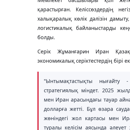
қарастырған. Келіссөздердің негі
халықаралық көлік дәлізін дамыту
логистикалық байланыстарды кең
болды.
Серік Жұманғарин Иран Қазақ
экономикалық серіктестердің бірі ек
"Ынтымақтастықты нығайту 
стратегиялық міндет. 2025 жы
мен Иран арасындағы тауар айна
долларға жетті. Бұл өзара сауд
жөніндегі жол картасы мен Ир
туралы келісім аясында әлеует 