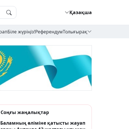
Қазақша
рап
Біле жүріңіз!
Референдум
Толығырақ
Соңғы жаңалықтар
«Баламның өліміне қатысты жауап