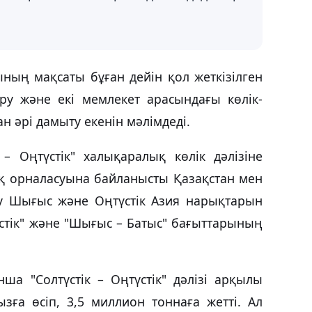
ның мақсаты бұған дейін қол жеткізілген
ыру және екі мемлекет арасындағы көлік-
н әрі дамыту екенін мәлімдеді.
 – Оңтүстік" халықаралық көлік дәлізіне
ық орналасуына байланысты Қазақстан мен
яу Шығыс және Оңтүстік Азия нарықтарын
стік" және "Шығыс – Батыс" бағыттарының
 "Солтүстік – Оңтүстік" дәлізі арқылы
зға өсіп, 3,5 миллион тоннаға жетті. Ал