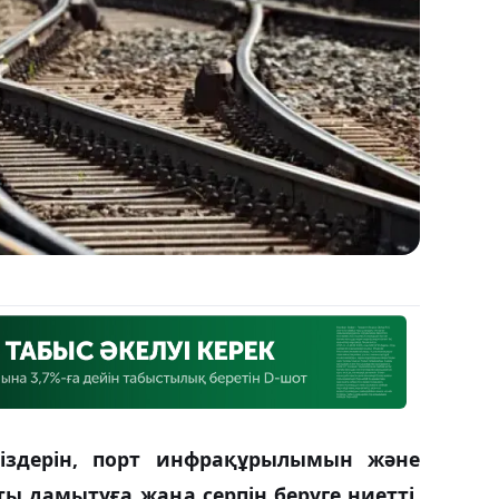
ліздерін, порт инфрақұрылымын және
 дамытуға жаңа серпін беруге ниетті.