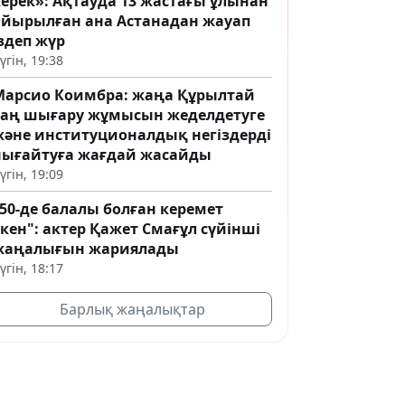
керек»: Ақтауда 13 жастағы ұлынан
айырылған ана Астанадан жауап
здеп жүр
үгін, 19:38
Марсио Коимбра: жаңа Құрылтай
заң шығару жұмысын жеделдетуге
және институционалдық негіздерді
нығайтуға жағдай жасайды
үгін, 19:09
50-де балалы болған керемет
кен": актер Қажет Смағұл сүйінші
жаңалығын жариялады
үгін, 18:17
Барлық жаңалықтар