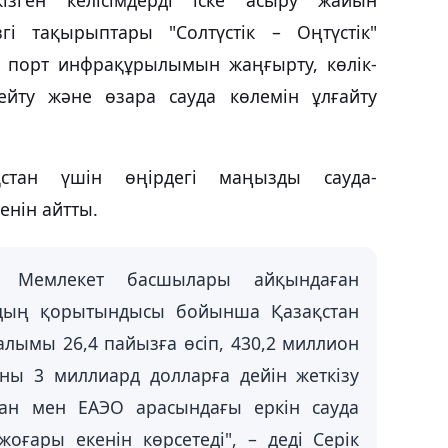
згі тақырыптары "Солтүстік – Оңтүстік"
, порт инфрақұрылымын жаңғырту, көлік-
ейту және өзара сауда көлемін ұлғайту
стан үшін өңірдегі маңызды сауда-
енін айтты.
- Мемлекет басшылары айқындаған
лдың қорытындысы бойынша Қазақстан
лымы 26,4 пайызға өсіп, 430,2 миллион
аны 3 миллиард долларға дейін жеткізу
ан мен ЕАЭО арасындағы еркін сауда
жоғары екенін көрсетеді", – деді Серік