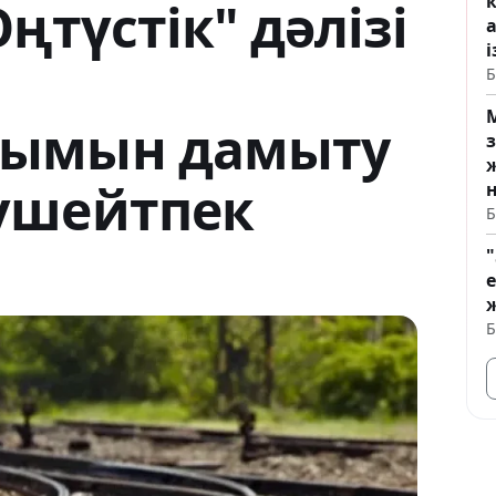
Оңтүстік" дәлізі
і
Б
лымын дамыту
үшейтпек
Б
"
е
Б