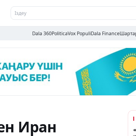
Dala 360
Politica
Vox Populi
Dala Finance
Шарта
ен Иран