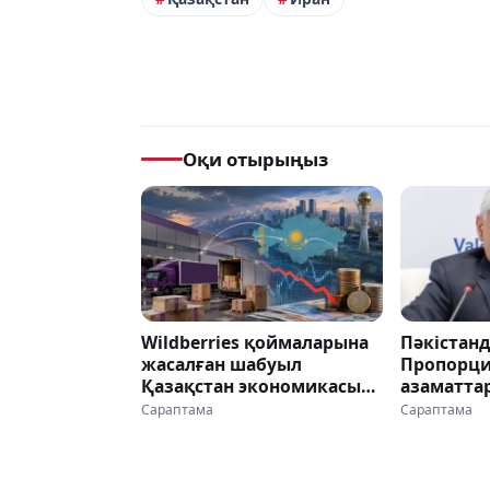
Оқи отырыңыз
Wildberries қоймаларына
Пәкістан
жасалған шабуыл
Пропорци
Қазақстан экономикасына
азаматта
да әсер етуі мүмкін -
таңдауын
Сараптама
Сараптама
саясаттанушы
көрсетуге
береді