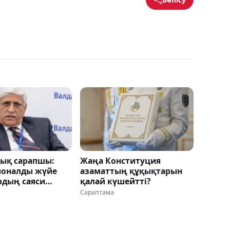
дық сарапшы:
Жаңа Конституция
оналды жүйе
азаматтың құқықтарын
рдың саяси
қалай күшейтті?
 толық
Сараптама
 мүмкіндік