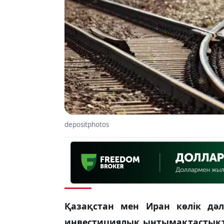
depositphotos
Қазақстан мен Иран көлік дә
инвестициялық ынтымақтастықты