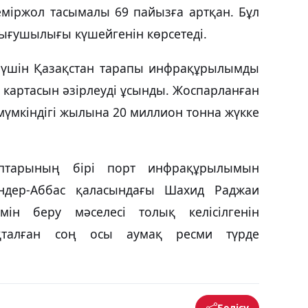
міржол тасымалы 69 пайызға артқан. Бұл
зығушылығы күшейгенін көрсетеді.
у үшін Қазақстан тарапы инфрақұрылымды
 картасын әзірлеуді ұсынды. Жоспарланған
 мүмкіндігі жылына 20 миллион тонна жүкке
ыптарының бірі порт инфрақұрылымын
ндер-Аббас қаласындағы Шахид Раджаи
мін беру мәселесі толық келісілгенін
яқталған соң осы аумақ ресми түрде
Бөлісу