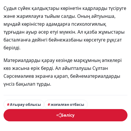
Судья сүйек қалдықтары көрінетін кадрларды түсіруге
және жариялауға тыйым салды. Оның айтуынша,
мұндай көріністер адамдарға психологиялық
тұрғыдан ауыр әсер етуі мүмкін. Ал қазба жұмыстары
басталғанға дейінгі бейнежазбаны көрсетуге рұқсат
берілді.
Материалдарды қарау кезінде марқұмның әпкелері
көз жасына ерік берді. Ал айыпталушы Сұлтан
Сәрсемәлиев экранға қарап, бейнематериалдарды
үнсіз бақылап тұрды.
Атырау облысы
жоғалған отбасы
Бөлісу