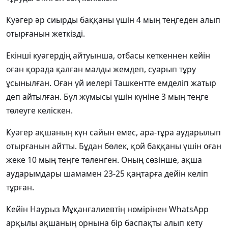
Куәгер әр сиырды баққаны үшін 4 мың теңгеден алып
отырғанын жеткізді.
Екінші куәгердің айтуынша, отбасы кеткеннен кейін
оған қорада қалған малды жемдеп, суарып тұру
ұсынылған. Оған үй иелері Ташкентте емделіп жатыр
деп айтылған. Бұл жұмысы үшін күніне 3 мың теңге
төлеуге келіскен.
Куәгер ақшаның күн сайын емес, ара-тұра аударылып
отырғанын айтты. Бұдан бөлек, қой баққаны үшін оған
жеке 10 мың теңге төленген. Оның сөзінше, ақша
аударымдары шамамен 23-25 қаңтарға дейін келіп
тұрған.
Кейін Наурыз Мұқанғалиевтің нөмірінен WhatsApp
арқылы ақшаның орнына бір баспақты алып кету