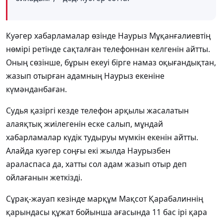
Куәгер хабарламалар өзінде Наурыз Мұқанғалиевтің
нөмірі ретінде сақталған телефоннан келгенін айтты.
Оның сөзінше, бұрын екеуі бірге намаз оқығандықтан,
жазып отырған адамның Наурыз екеніне
күмәнданбаған.
Судья қазіргі кезде телефон арқылы жасалатын
алаяқтық жиілегенін еске салып, мұндай
хабарламалар күдік тудыруы мүмкін екенін айтты.
Алайда куәгер соңғы екі жылда Наурызбен
араласпаса да, хатты сол адам жазып отыр деп
ойлағанын жеткізді.
Сұрақ-жауап кезінде марқұм Мақсот Қарабалиннің
қарындасы құжат бойынша ағасында 11 бас ірі қара