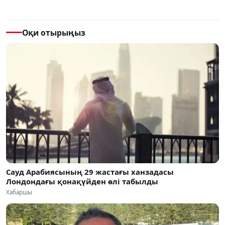
Оқи отырыңыз
Сауд Арабиясының 29 жастағы ханзадасы
Лондондағы қонақүйден өлі табылды
Хабаршы