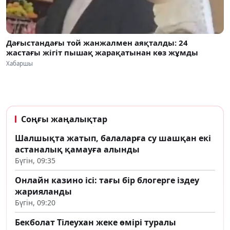
Дағыстандағы той жанжалмен аяқталды: 24
жастағы жігіт пышақ жарақатынан көз жұмды
Хабаршы
Соңғы жаңалықтар
Шалшықта жатып, балаларға су шашқан екі
астаналық қамауға алынды
Бүгін, 09:35
Онлайн казино ісі: тағы бір блогерге іздеу
жарияланды
Бүгін, 09:20
Бекболат Тілеухан жеке өмірі туралы