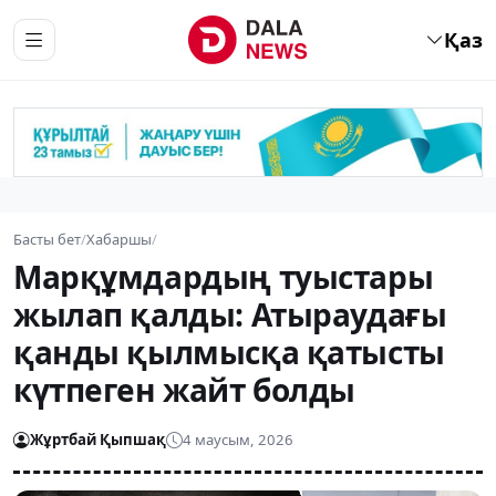
Қаз
Басты бет
/
Хабаршы
/
Марқұмдардың туыстары
жылап қалды: Атыраудағы
қанды қылмысқа қатысты
күтпеген жайт болды
Жұртбай Қыпшақ
4 маусым, 2026