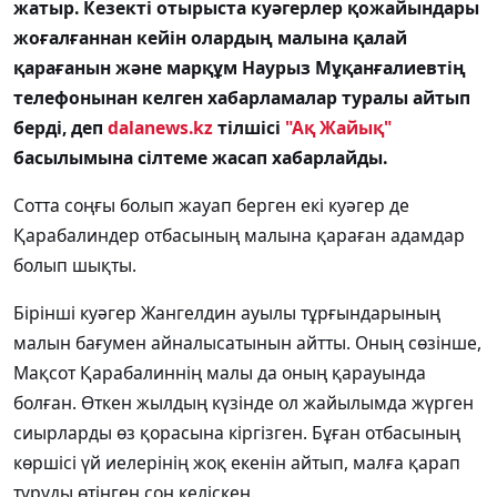
жатыр. Кезекті отырыста куәгерлер қожайындары
жоғалғаннан кейін олардың малына қалай
қарағанын және марқұм Наурыз Мұқанғалиевтің
телефонынан келген хабарламалар туралы айтып
берді, деп
dalanews.kz
тілшісі
"Ақ Жайық"
басылымына сілтеме жасап хабарлайды.
Сотта соңғы болып жауап берген екі куәгер де
Қарабалиндер отбасының малына қараған адамдар
болып шықты.
Бірінші куәгер Жангелдин ауылы тұрғындарының
малын бағумен айналысатынын айтты. Оның сөзінше,
Мақсот Қарабалиннің малы да оның қарауында
болған. Өткен жылдың күзінде ол жайылымда жүрген
сиырларды өз қорасына кіргізген. Бұған отбасының
көршісі үй иелерінің жоқ екенін айтып, малға қарап
тұруды өтінген соң келіскен.