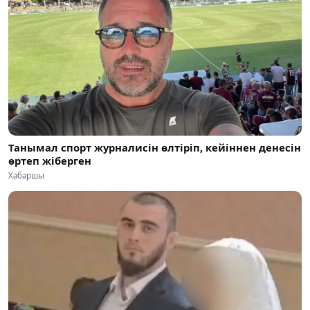
Танымал спорт журналисін өлтіріп, кейіннен денесін
өртеп жіберген
Хабаршы