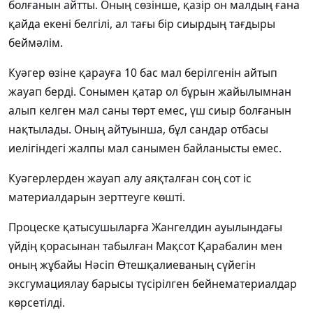
болғанын айтты. Оның сөзінше, қазір он малдың ғана
қайда екені белгілі, ал тағы бір сиырдың тағдыры
беймәлім.
Куәгер өзіне қарауға 10 бас мал берілгенін айтып
жауап берді. Сонымен қатар ол бұрын жайылымнан
алып келген мал саны төрт емес, үш сиыр болғанын
нақтылады. Оның айтуынша, бұл сандар отбасы
иелігіндегі жалпы мал санымен байланысты емес.
Куәгерлерден жауап алу аяқталған соң сот іс
материалдарын зерттеуге көшті.
Процеске қатысушыларға Жангелдин ауылындағы
үйдің қорасынан табылған Мақсот Қарабалин мен
оның жұбайы Нәсіп Өтешқалиеваның сүйегін
эксгумациялау барысы түсірілген бейнематериалдар
көрсетілді.