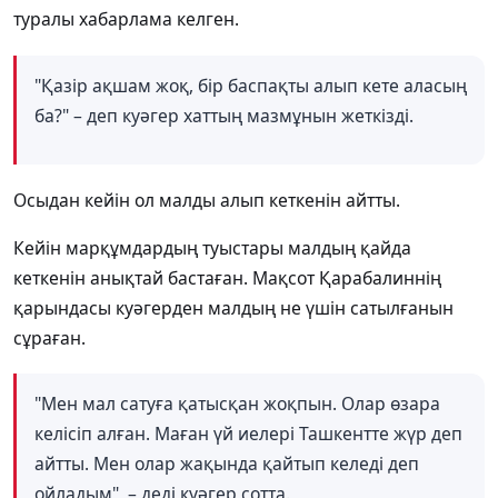
туралы хабарлама келген.
"Қазір ақшам жоқ, бір баспақты алып кете аласың
ба?" – деп куәгер хаттың мазмұнын жеткізді.
Осыдан кейін ол малды алып кеткенін айтты.
Кейін марқұмдардың туыстары малдың қайда
кеткенін анықтай бастаған. Мақсот Қарабалиннің
қарындасы куәгерден малдың не үшін сатылғанын
сұраған.
"Мен мал сатуға қатысқан жоқпын. Олар өзара
келісіп алған. Маған үй иелері Ташкентте жүр деп
айтты. Мен олар жақында қайтып келеді деп
ойладым", – деді куәгер сотта.