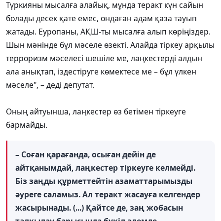
Түркияны мысалға алайық, мұнда теракт күн сайын
болады десек қате емес, ондаған адам қаза тауып
жатады. Еуропаны, АҚШ-ты мысалға алып көріңіздер.
Шын мәнінде бұл мәселе өзекті. Алайда тіркеу арқылы
терроризм мәселесі шешіле ме, лаңкестерді алдын
ала анықтап, іздестіруге көмектесе ме – бұл үлкен
мәселе", – деді депутат.
Оның айтуынша, лаңкестер өз бетімен тіркеуге
бармайды.
– Соған қарағанда, осыған дейін де
айтқанымдай, лаңкестер тіркеуге келмейді.
Біз заңды құрметтейтін азаматтарымызды
әуреге саламыз. Ал теракт жасауға келгендер
жасырынады. (...) Қайтсе де, заң жобасын
талқылау барысында бүкіл әлемде