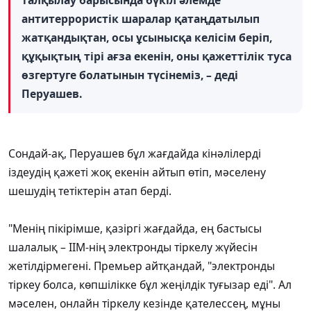
антитеррористік шаралар қатаңдатылып
жатқандықтан, осы ұсынысқа келісім беріп,
құқықтың тірі ағза екенін, оны қажеттілік туса
өзгертуге болатынын түсінеміз, – деді
Перуашев.
Сондай-ақ, Перуашев бұл жағдайда кінәлілерді
іздеудің қажеті жоқ екенін айтып өтіп, мәселену
шешудің тетіктерін атап берді.
"Менің пікірімше, қазіргі жағдайда, ең бастысы
шалалық – ІІМ-нің электронды тіркелу жүйесін
жетілдірмегені. Премьер айтқандай, "электронды
тіркеу болса, көпшілікке бұл жеңілдік туғызар еді". Ал
мәселен, онлайн тіркелу кезінде қателессең, мұны