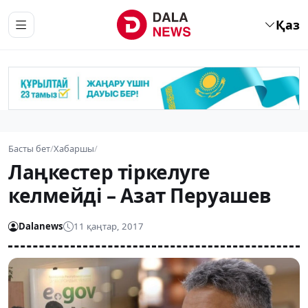
Қаз
Басты бет
/
Хабаршы
/
Лаңкестер тіркелуге
келмейді – Азат Перуашев
Dalanews
11 қаңтар, 2017