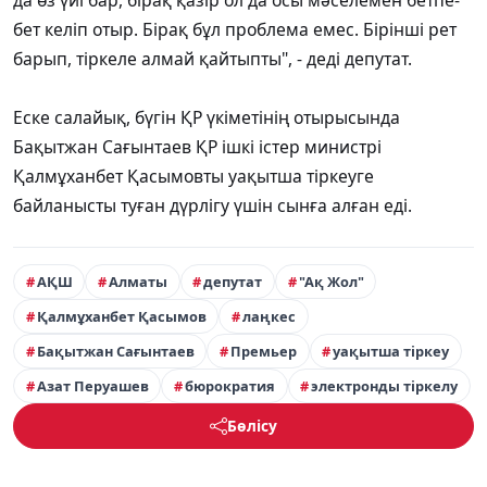
да өз үйі бар, бірақ қазір ол да осы мәселемен бетпе-
бет келіп отыр. Бірақ бұл проблема емес. Бірінші рет
барып, тіркеле алмай қайтыпты", - деді депутат.
Еске салайық, бүгін ҚР үкіметінің отырысында
Бақытжан Сағынтаев ҚР ішкі істер министрі
Қалмұханбет Қасымовты уақытша тіркеуге
байланысты туған дүрлігу үшін сынға алған еді.
АҚШ
Алматы
депутат
"Ақ Жол"
Қалмұханбет Қасымов
лаңкес
Бақытжан Сағынтаев
Премьер
уақытша тіркеу
Азат Перуашев
бюрократия
электронды тіркелу
Бөлісу