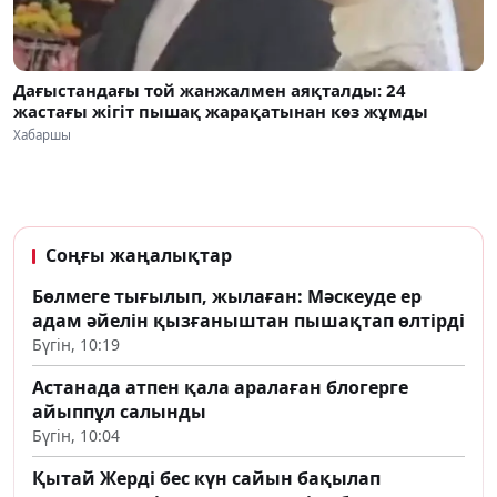
Дағыстандағы той жанжалмен аяқталды: 24
жастағы жігіт пышақ жарақатынан көз жұмды
Хабаршы
Соңғы жаңалықтар
Бөлмеге тығылып, жылаған: Мәскеуде ер
адам әйелін қызғаныштан пышақтап өлтірді
Бүгін, 10:19
Астанада атпен қала аралаған блогерге
айыппұл салынды
Бүгін, 10:04
Қытай Жерді бес күн сайын бақылап