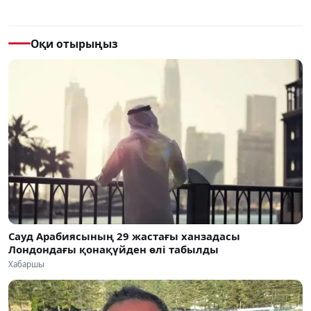
Оқи отырыңыз
Сауд Арабиясының 29 жастағы ханзадасы
Лондондағы қонақүйден өлі табылды
Хабаршы