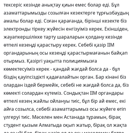
тексеріс кезінде анықтау қиын емес болар еді. Бұл
азаматтарымызды созылған кезектерге тұрғызбаудың
амалы болар еді. Соған қарағанда, бірінші кезекте біз
электронды тіркеу жүйесін енгізуіміз керек. Екіншіден,
жауапкершілікке тарту шараларын қолдану кезінде
өтпелі кезеңді қарастыру керек. Себебі қазір ІІМ
органдарының осы кезеңді қарастырмағанын байқап
отырмыз. Қазіргі уақытта полициямызға
көмектесуіміз керек - қандай жағдай болса да - бұл
біздің қауіпсіздікті қадағалайтын орган. Бар кінәні біз
олардан іздей бермейік, себебі не жағдай болса да, біз
көмекті солардан күтеміз. Сондықтан ІІМ органдары
өтпелі кезең жайлы ойлануы тиіс, бұл бір ай емес, екі
айға созылса, себебі азаматтарымыз осы жүйеге өтіп
үлгеруі тиіс. Мәселен мен Астанада тұрамын, бірақ
студент қызым Алматыда оқып жатыр, бірақ ол жақта