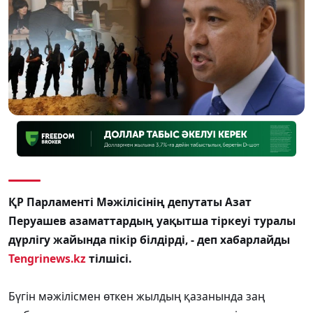
ҚР Парламенті Мәжілісінің депутаты Азат
Перуашев азаматтардың уақытша тіркеуі туралы
дүрлігу жайында пікір білдірді, - деп хабарлайды
Tengrinews.kz
тілшісі.
Бүгін мәжілісмен өткен жылдың қазанында заң