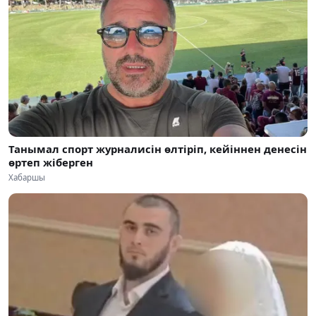
Танымал спорт журналисін өлтіріп, кейіннен денесін
өртеп жіберген
Хабаршы