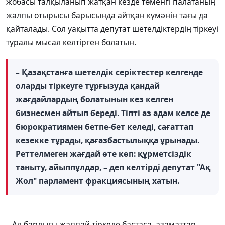
жобасы талқыланып жатқан кезде төменгі палатаның
жалпы отырысы барысында айтқан күмәнін тағы да
қайталады. Сол уақытта депутат шетелдіктердің тіркеуі
туралы мысал келтірген болатын.
– Қазақстанға шетелдік серіктестер келгенде
оларды тіркеуге тұрғызуда қандай
жағдайлардың болатынын кез келген
бизнесмен айтып береді. Тіпті аз адам келсе де
бюрократиямен бетпе-бет келеді, сағаттап
кезекке тұрады, қағазбастылыққа ұрынады.
Реттелмеген жағдай өте көп: құрметсіздік
таныту, айыппұлдар, – деп келтірді депутат "Ақ
Жол" парламент фракциясының хатын.
– Ал барлығы жаппай тіркеле бастаса, азаматтар