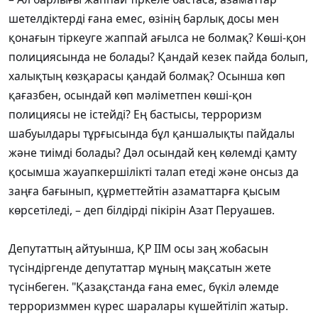
шетелдіктерді ғана емес, өзінің барлық досы мен
қонағын тіркеуге жаппай ағылса не болмақ? Көші-қон
полициясында не болады? Қандай кезек пайда болып,
халықтың көзқарасы қандай болмақ? Осынша көп
қағазбен, осындай көп мәліметпен көші-қон
полициясы не істейді? Ең бастысы, терроризм
шабуылдары тұрғысында бұл қаншалықты пайдалы
және тиімді болады? Дәл осындай кең көлемді қамту
қосымша жауапкершілікті талап етеді және онсыз да
заңға бағынып, құрметтейтін азаматтарға қысым
көрсетіледі, – деп білдірді пікірін Азат Перуашев.
Депутаттың айтуынша, ҚР ІІМ осы заң жобасын
түсіндіргенде депутаттар мұның мақсатын жете
түсінбеген. "Қазақстанда ғана емес, бүкіл әлемде
терроризммен күрес шаралары күшейтіліп жатыр.