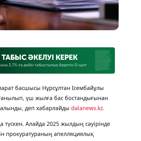
ппарат басшысы Нұрсұлтан Ісембайұлы
 танылып, үш жылға бас бостандығынан
 алынды, деп хабарлайды
dalanews.kz.
а түскен. Алайда 2025 жылдың сәуірінде
йін прокуратураның апелляциялық