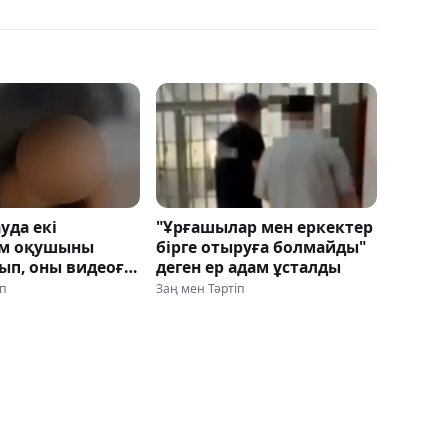
уда екі
"Ұрғашылар мен еркектер
ім оқушыны
бірге отыруға болмайды"
ып, оны видеоға
деген ер адам ұсталды
ған
іп
Заң мен Тәртіп