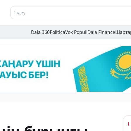
Dala 360
Politica
Vox Populi
Dala Finance
Шарта