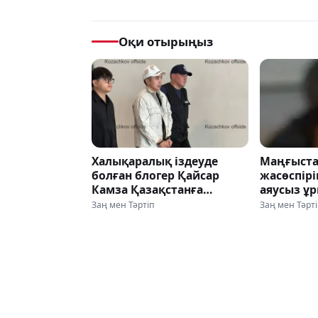
Оқи отырыңыз
Халықаралық іздеуде
Маңғыста
болған блогер Қайсар
жасөспір
Камза Қазақстанға
аяусыз ұр
жеткізілді
түсіріп ал
Заң мен Тәртіп
Заң мен Тәрт