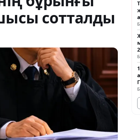
інің бұрынғы
шысы сотталды
Б
Ж
Б
Б