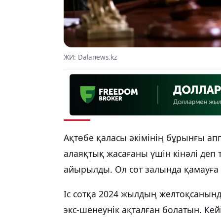
ЖИ: Dalanews.kz
Ақтөбе қаласы әкімінің бұрынғы а
алаяқтық жасағаны үшін кінәлі деп
айырылды. Ол сот залында қамауға
Іс сотқа 2024 жылдың желтоқсанынд
экс-шенеунік ақталған болатын. Ке