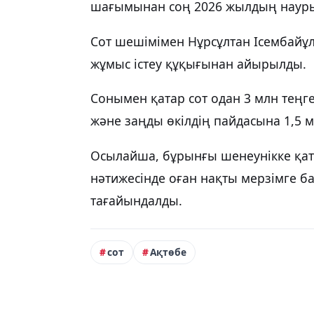
шағымынан соң 2026 жылдың науры
Сот шешімімен Нұрсұлтан Ісембайұ
жұмыс істеу құқығынан айырылды.
Сонымен қатар сот одан 3 млн теңг
және заңды өкілдің пайдасына 1,5 мл
Осылайша, бұрынғы шенеунікке қаты
нәтижесінде оған нақты мерзімге б
тағайындалды.
сот
Ақтөбе