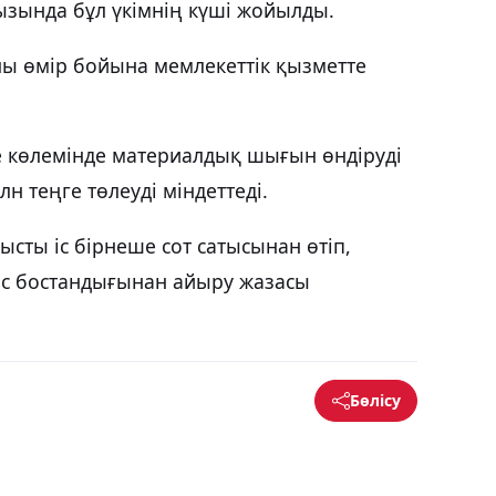
зында бұл үкімнің күші жойылды.
лы өмір бойына мемлекеттік қызметте
е көлемінде материалдық шығын өндіруді
н теңге төлеуді міндеттеді.
сты іс бірнеше сот сатысынан өтіп,
ас бостандығынан айыру жазасы
Бөлісу