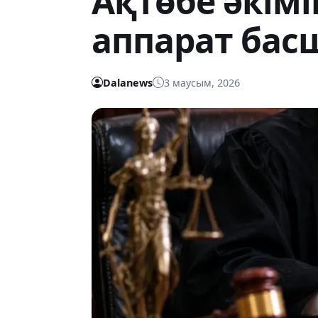
Ақтөбе әкім
аппарат бас
Dalanews
3 маусым, 2026