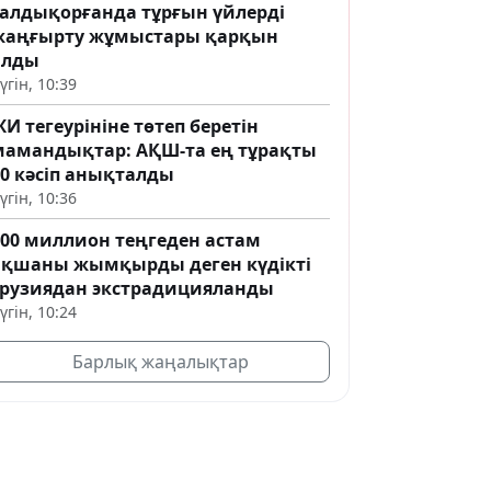
Талдықорғанда тұрғын үйлерді
жаңғырту жұмыстары қарқын
алды
үгін, 10:39
И тегеурініне төтеп беретін
мамандықтар: АҚШ-та ең тұрақты
20 кәсіп анықталды
үгін, 10:36
100 миллион теңгеден астам
ақшаны жымқырды деген күдікті
Грузиядан экстрадицияланды
үгін, 10:24
Барлық жаңалықтар