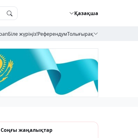
Қазақша
рап
Біле жүріңіз!
Референдум
Толығырақ
Соңғы жаңалықтар