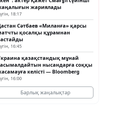
кен": актер Қажет Смағұл сүйінші
жаңалығын жариялады
үгін, 18:17
Дастан Сәтбаев «Миланға» қарсы
матчты қосалқы құрамнан
бастайды
үгін, 16:45
Украина қазақстандық мұнай
тасымалдайтын нысандарға соққы
асамауға келісті — Bloomberg
үгін, 16:00
Барлық жаңалықтар