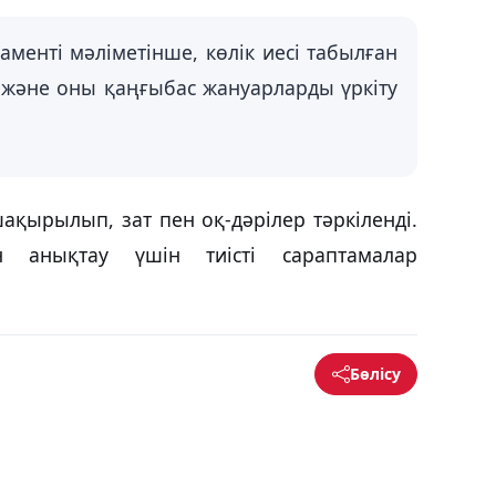
менті мәліметінше, көлік иесі табылған
н және оны қаңғыбас жануарларды үркіту
қырылып, зат пен оқ-дәрілер тәркіленді.
 анықтау үшін тиісті сараптамалар
Бөлісу