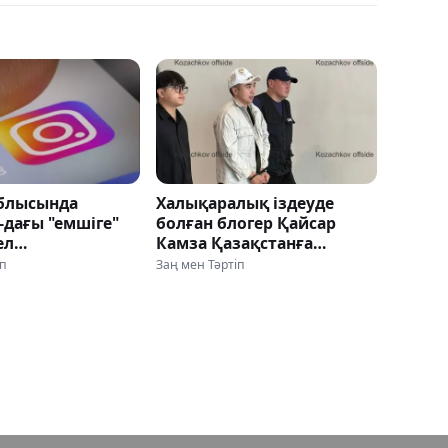
блысында
Халықаралық іздеуде
-дағы "емшіге"
болған блогер Қайсар
ел
Камза Қазақстанға
дарынан
жеткізілді
іп
Заң мен Тәртіп
ы