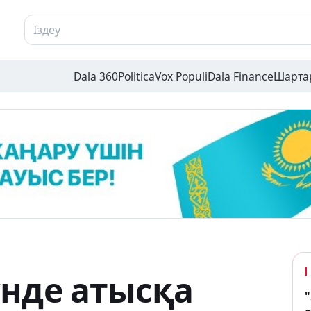
Dala 360
Politica
Vox Populi
Dala Finance
Шарта
нде атысқа
"