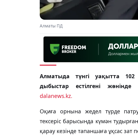
Алматы ПД
Алматыда түнгі уақытта 102
дыбыстар естілгені жөнінде 
dalanews.kz.
Оқиға орнына жедел түрде патрул
тексеріс барысында күмән тудырған
қарау кезінде тапаншаға ұқсас зат 