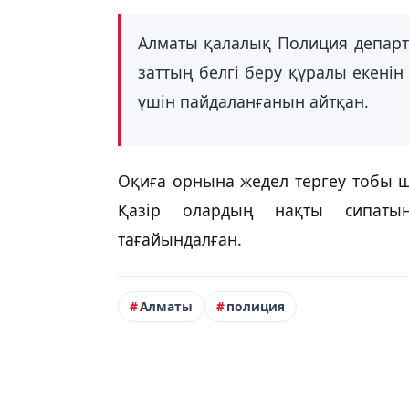
Алматы қалалық Полиция департа
заттың белгі беру құралы екені
үшін пайдаланғанын айтқан.
Оқиға орнына жедел тергеу тобы ша
Қазір олардың нақты сипатын
тағайындалған.
Алматы
полиция