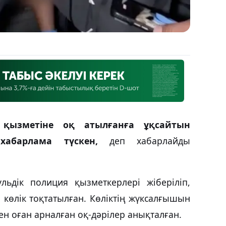
 қызметіне оқ атылғанға ұқсайтын
хабарлама түскен,
деп хабарлайды
ьдік полиция қызметкерлері жіберіліп,
 көлік тоқтатылған. Көліктің жүксалғышын
пен оған арналған оқ-дәрілер анықталған.