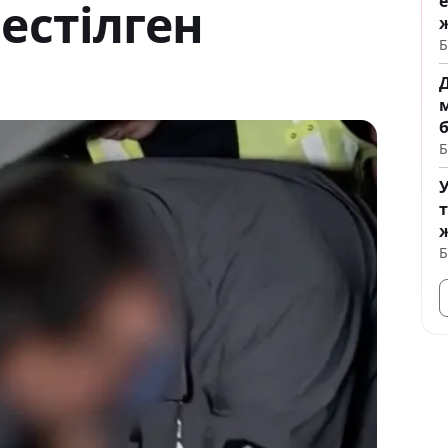
е
естілген
Б
Б
ж
Б