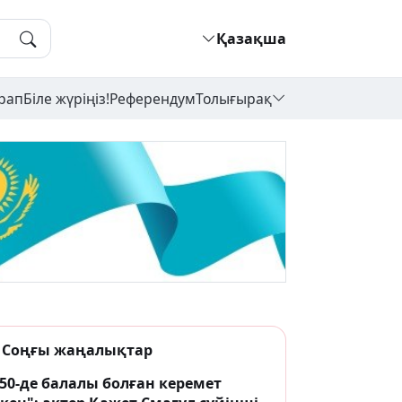
Қазақша
рап
Біле жүріңіз!
Референдум
Толығырақ
Соңғы жаңалықтар
50-де балалы болған керемет