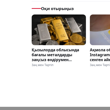
Оқи отырыңыз
Қызылорда облысында
Ақмола о
бағалы металдарды
Instagram
заңсыз өндірумен
сенген әй
айналысқан қылмыстық
миллион
Заң мен Тәртіп
Заң мен Тәрт
топ әшкере болды
айырылд