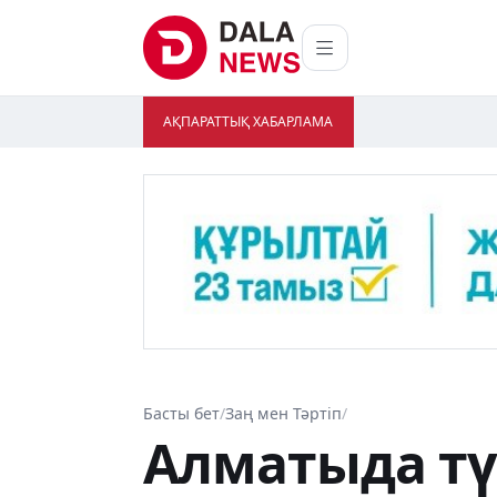
АҚПАРАТТЫҚ ХАБАРЛАМА
Басты бет
/
Заң мен Тәртіп
/
Алматыда тү