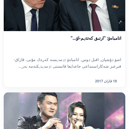
اتامباەۆ: "ارتىق كەتتٸم-اۋ..."
اشۋ دۇشپان, اقىل دوس. اتامباەۆ تٷسٸنسە كەرەك مۇنى. قازاق-
قىرعىز شەكاراسىنداعى جاعدايعا قاتىستى تٷسٸنٸكتەمە بەر...
18 قازان 2017