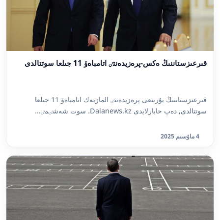
قىرعىزستاننىڭ ەكس-پرەزيدەنتٸ اتامباەۆ 11 جىلعا سوتتالدى
قىرعىزستاننىڭ بۇرىنعى پرەزيدەنتٸ المازبەك اتامباەۆ 11 جىلعا
سوتتالدى, دەپ حابارلايدى Dalanews.kz. سوت شەشٸمٸ...
4 ماۋسىم 2025