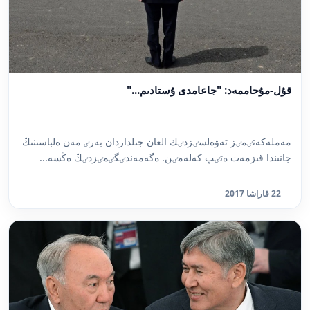
قۇل-مۇحاممەد: "جاعامدى ۇستادىم..."
مەملەكەتٸمٸز تەۋەلسٸزدٸك العان جىلداردان بەرٸ مەن ەلباسىنىڭ
جانىندا قىزمەت ەتٸپ كەلەمٸن. ەگەمەندٸگٸمٸزدٸڭ ەڭسە...
22 قاراشا 2017