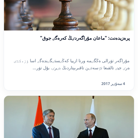
پرەزيدەنت: "ماعان مۇراگەردٸڭ كەرەگٸ جوق"
مۇراگەر تۋرالى ەڭگٸمە ورتا ازييا كەڭٸستٸگٸندەگٸ اسا ٶزەكتٸ
ەرٸ جيٸ تالقىعا تٷسەتٸن تاقىرىپتاردىڭ بٸرٸ. بۇل تۋر...
4 سەۋٸر 2017