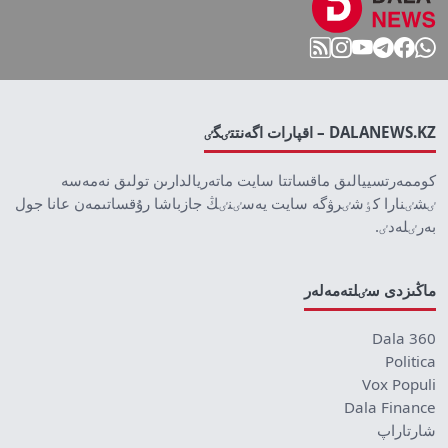
DALANEWS.KZ – اقپارات اگەنتتٸگٸ
كوممەرتسييالىق ماقساتتا سايت ماتەريالدارىن تولىق نەمەسە
ٸشٸنارا كٶشٸرۋگە سايت يەسٸنٸڭ جازباشا رۇقساتىمەن عانا جول
بەرٸلەدٸ.
ماڭىزدى سٸلتەمەلەر
Dala 360
Politica
Vox Populi
Dala Finance
شارتاراپ