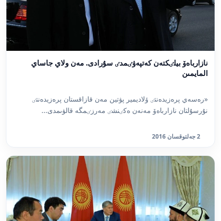
نازارباەۆ بيلٸكتەن كەتپەۋٸمدٸ سۇرادى. مەن ولاي جاساي
المايمىن
«رەسەي پرەزيدەنتٸ ۆلاديمير پۋتين مەن قازاقستان پرەزيدەنتٸ
نۇرسۇلتان نازارباەۆ مەنەن ەكٸنشٸ مەرزٸمگە قالۋىمدى...
2 جەلتوقسان 2016