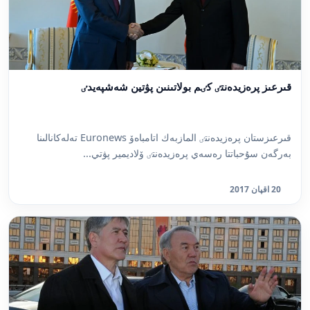
قىرعىز پرەزيدەنتٸ كٸم بولاتىنىن پۋتين شەشپەيدٸ
قىرعىزستان پرەزيدەنتٸ المازبەك اتامباەۆ Euronews تەلەكانالىنا
بەرگەن سۇحباتتا رەسەي پرەزيدەنتٸ ۆلاديمير پۋتي...
20 اقپان 2017