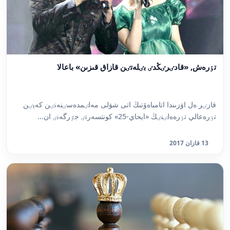
تٶرەش, «قادٸرٸڭدٸ بٸلەتٸن قازاق قىزىن» باعالا
قازٸر ەل اۋزىندا اتامباەۆتىڭ اتى شۋلى مەلٸمدەسٸنەنٸن كەيٸن
تٶرەعالي تٶرەەلٸنٸڭ «ايحاي-25» كونتسەرتٸ جٷرگەنٸ ان...
13 قازان 2017