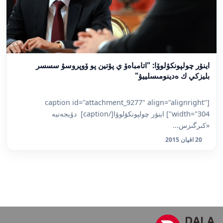
اينۋر چولپونكۋلوۆا: "اتامباەۆ ي پۋتين پو ۆوپروسۋ سسسر
بليزكي ك ەدينومىسلييۋ"
[caption id="attachment_9277" align="alignright"
width="304"] اينۋر چولپونكۋلوۆا[/caption] دۆيجەنيە
«كىرگىزس...
20 اقپان 2015