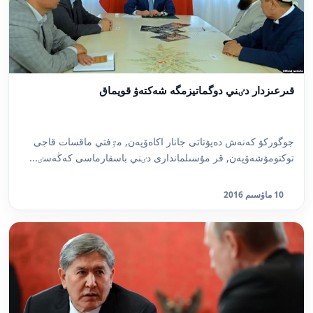
قىرعىزدار دٸني دوگماتيزمگە شەكتەۋ قويماق
جوگوركۋ كەنەش دەپۋتاتى جانار اكاەۆپەن, مٷفتي ماقسات قاجى
توكتومۋشەۆپەن, قر مۇسىلماندارى دٸني باسقارماسى كەڭەسٸ...
10 ماۋسىم 2016