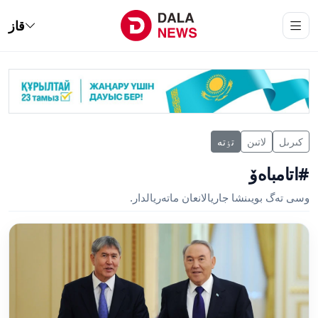
قاز
كىرىل
لاتىن
تٶتە
#اتامباەۆ
وسى تەگ بويىنشا جاريالانعان ماتەريالدار.