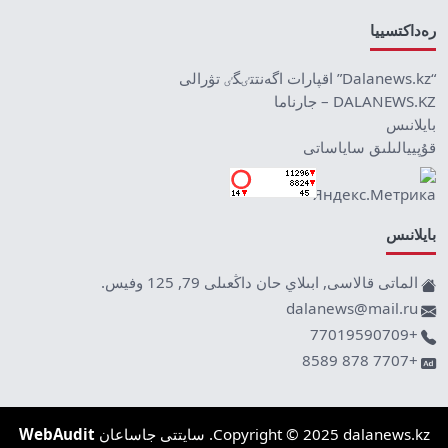
رەداكتسييا
“Dalanews.kz” اقپارات اگەنتتٸگٸ تۋرالى
DALANEWS.KZ – جارناما
بايلانىس
قۇپييالىلىق ساياساتى
بايلانىس
الماتى قالاسى, ابىلاي حان داڭعىلى 79, 125 وفيس.
dalanews@mail.ru
+77019590709
+7707 878 8589
Copyright © 2025 dalanews.kz. سايتتى جاساعان
WebAudit