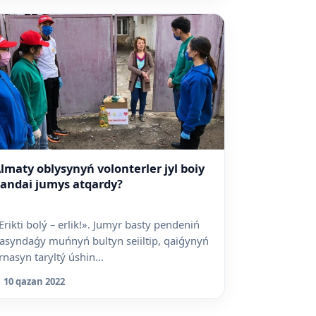
lmaty oblysynyń volonterler jyl boiy
andai jumys atqardy?
Erikti bolý – erlik!». Jumyr basty pendeniń
asyndaǵy muńnyń bultyn seiiltip, qaiǵynyń
rnasyn taryltý úshin...
10 qazan 2022