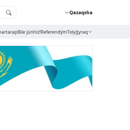
Qazaqsha
hartarap
Bile júrińiz!
Referendým
Tolyǵyraq