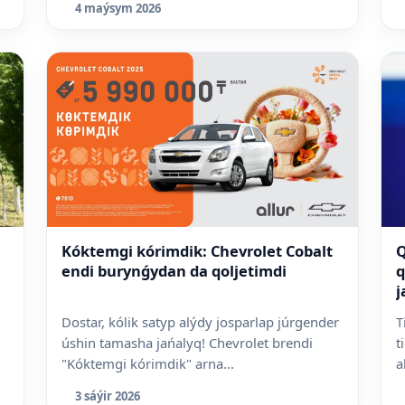
4 maýsym 2026
Kóktemgi kórimdik: Chevrolet Cobalt
Q
endi burynǵydan da qoljetimdi
q
j
Dostar, kólik satyp alýdy josparlap júrgender
T
úshin tamasha jańalyq! Chevrolet brendi
t
"Kóktemgi kórimdik" arna...
a
3 sáýir 2026