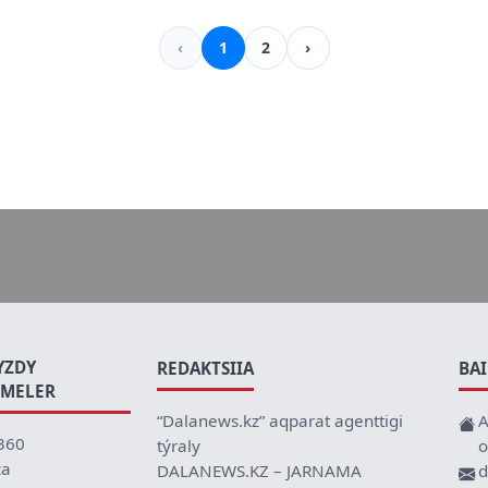
‹
1
2
›
YZDY
REDAKTSIIA
BA
EMELER
“Dalanews.kz” aqparat agenttigi
A
360
týraly
o
ca
DALANEWS.KZ – JARNAMA
d