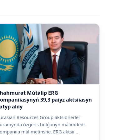
hahmurat Mútálip ERG
ompaniiasynyń 39,3 paiyz aktsiiasyn
atyp aldy
urasian Resources Group aktsionerler
uramynda ózgeris bolǵanyn málimdedi.
ompaniia málimetinshe, ERG aktsii...