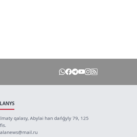
ILANYS
lmaty qalasy, Abylai han dańǵyly 79, 125
fis.
alanews@mail.ru