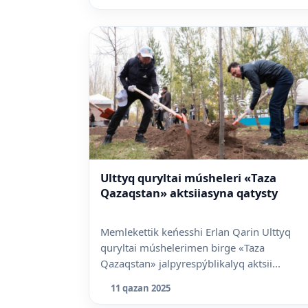
Ulttyq quryltai músheleri «Taza
Qazaqstan» aktsiiasyna qatysty
Memlekettik keńesshi Erlan Qarin Ulttyq
quryltai múshelerimen birge «Taza
Qazaqstan» jalpyrespýblikalyq aktsii...
11 qazan 2025