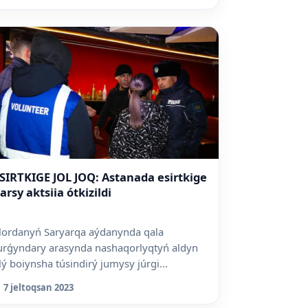
SIRTKIGE JOL JOQ: Astanada esirtkige
arsy aktsiia ótkizildi
lordanyń Saryarqa aýdanynda qala
urǵyndary arasynda nashaqorlyqtyń aldyn
lý boiynsha túsindirý jumysy júrgi...
7 jeltoqsan 2023