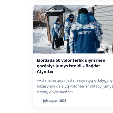
Elordada 50 volonterlik uiym men
qozǵalys jumys isteidi – Baǵdat
Atymtai
«Astana jastary» Jastar resýrstyq ortalyǵyn
bazasynda qalalyq volonterler shtaby jumy
isteidi, onyń sheńber...
4 jeltoqsan 2023