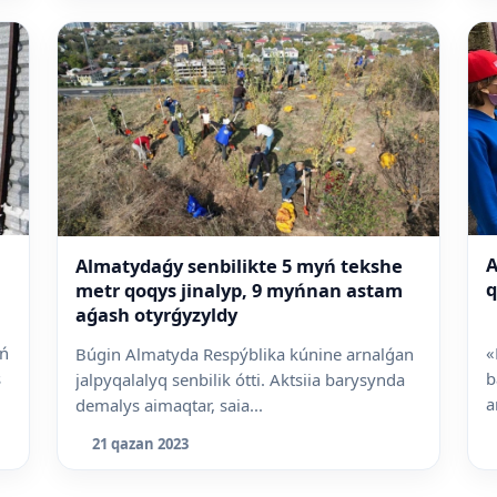
A
Almatydaǵy senbilikte 5 myń tekshe
q
metr qoqys jinalyp, 9 myńnan astam
aǵash otyrǵyzyldy
yń
«
Búgin Almatyda Respýblika kúnine arnalǵan
s
b
jalpyqalalyq senbilik ótti. Aktsiia barysynda
a
demalys aimaqtar, saia...
21 qazan 2023