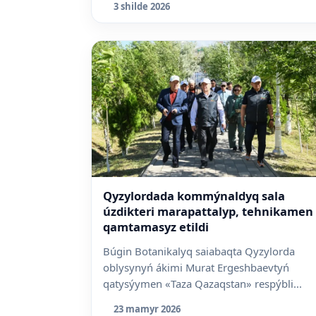
3 shilde 2026
Qyzylordada kommýnaldyq sala
úzdikteri marapattalyp, tehnikamen
qamtamasyz etildi
Búgin Botanikalyq saiabaqta Qyzylorda
oblysynyń ákimi Murat Ergeshbaevtyń
qatysýymen «Taza Qazaqstan» respýbli...
23 mamyr 2026