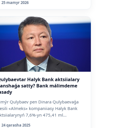
25 mamyr 2026
ulybaevtar Halyk Bank aktsiialary
anshaǵa satty? Bank málimdeme
asady
imýr Qulybaev pen Dinara Qulybaevaǵa
iesili «Almeks» kompaniiasy Halyk Bank
ktsiialarynyń 7,6%-yn 475,41 ml...
24 qarasha 2025