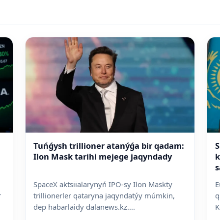
Tuńǵysh trillioner atanýǵa bir qadam:
S
Ilon Mask tarihi mejege jaqyndady
k
s
SpaceX aktsiialarynyń IPO-sy Ilon Maskty
E
r
trillionerler qataryna jaqyndatýy múmkin,
q
dep habarlaidy dalanews.kz....
K