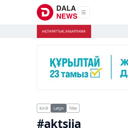
АҚПАРАТТЫҚ ХАБАРЛАМА
Kirill
Latyn
Tóte
#aktsiia