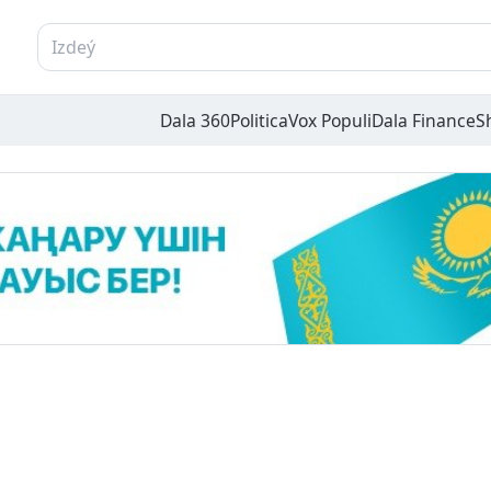
Dala 360
Politica
Vox Populi
Dala Finance
S