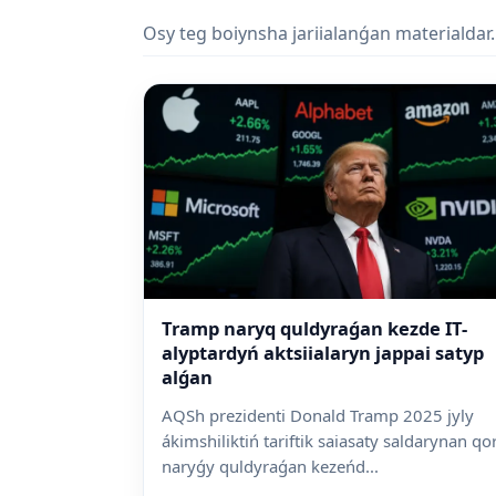
Osy teg boiynsha jariialanǵan materialdar.
Tramp naryq quldyraǵan kezde IT-
alyptardyń aktsiialaryn jappai satyp
alǵan
AQSh prezidenti Donald Tramp 2025 jyly
ákimshiliktiń tariftik saiasaty saldarynan qo
naryǵy quldyraǵan kezeńd...