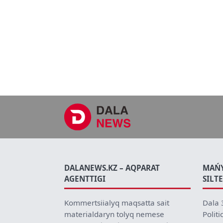
DALANEWS.KZ – AQPARAT
MAŃ
AGENTTIGI
SILT
Kommertsiialyq maqsatta sait
Dala 
materialdaryn tolyq nemese
Politi