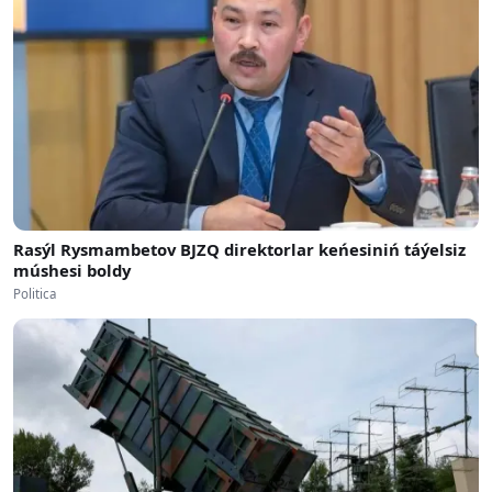
Rasýl Rysmambetov BJZQ direktorlar keńesiniń táýelsiz
múshesi boldy
Politica