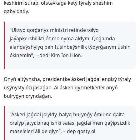
keshirim surap, otstavkaǵa ketý týraly sheshim
qabyldady.
”
Ulttyq qorǵanys ministri retinde tolyq
jaýapkershilikti óz moinyma aldym. Qoǵamda
alańdaýshylyq pen túsinbeýshilik týdyrǵanym úshin
ókinemin
”, – dedi Kim Ion Hion.
Onyń aitýynsha, prezidentke áskeri jaǵdai engizý týraly
usynysty ózi jasaǵan. Al áskeri qyzmetkerler onyń
buiryǵyn oryndaǵan.
“Áskeri jaǵdai joiyldy, halyq burynǵy ómirine qaita
oralyp jatyr, biraq ishki saiasi jaǵdai men qaýipsizdik
máseleleri áli de qiyn”, – dep qosty ol.