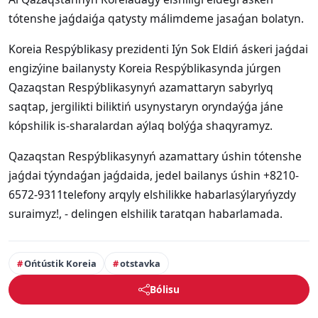
tótenshe jaǵdaiǵa qatysty málimdeme jasaǵan bolatyn.
Koreia Respýblikasy prezidenti Iýn Sok Eldiń áskeri jaǵdai
engizýine bailanysty Koreia Respýblikasynda júrgen
Qazaqstan Respýblikasynyń azamattaryn sabyrlyq
saqtap, jergilikti biliktiń usynystaryn oryndaýǵa jáne
kópshilik is-sharalardan aýlaq bolýǵa shaqyramyz.
Qazaqstan Respýblikasynyń azamattary úshin tótenshe
jaǵdai týyndaǵan jaǵdaida, jedel bailanys úshin +8210-
6572-9311telefony arqyly elshilikke habarlasýlaryńyzdy
suraimyz!, - delingen elshilik taratqan habarlamada.
Ońtústik Koreia
otstavka
Bólisu