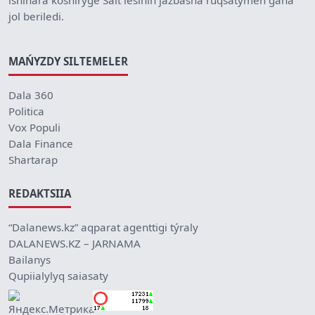
ishinara kóshirýge Sait iesiniń jazbasha ruqsatymen ǵana
jol beriledi.
MAŃYZDY SILTEMELER
Dala 360
Politica
Vox Populi
Dala Finance
Shartarap
REDAKTSIIA
“Dalanews.kz” aqparat agenttigi týraly
DALANEWS.KZ – JARNAMA
Bailanys
Qupiialylyq saiasaty