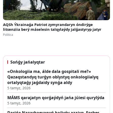
AQSh Ýkrainaǵa Patriot zymyrandaryn óndirýge
litsenziia berý máselesin talqylaýdy jalǵastyryp jatyr
Politica
Sońǵy jańalyqtar
«Onkologiia ma, álde dala gospitali me?»
Qazaqstandyq turǵyn oblystyq onkologiialyq
ortalyqtaǵy jaǵdaidy synǵa aldy
5 tamyz, 2026
MÁMS qarajatyn qorǵaýdyń jańa júiesi qurylýda
5 tamyz, 2026
Dariǵa Nazarbaevanyń bailyǵy azaiyp, Forbes