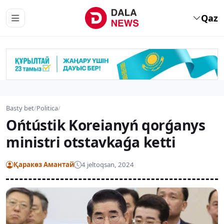
Qaz
Basty bet
/
Politica
/
Ońtústik Koreianyń qorǵanys
ministri otstavkaǵa ketti
Қаракөз Амантай
4 jeltoqsan, 2024