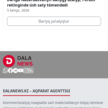
reitinginde úsh saty tómendedi
5 tamyz, 2026
Barlyq jańalyqtar
DALANEWS.KZ – AQPARAT AGENTTIGI
Kommertsiialyq maqsatta sait materialdaryn tolyq nemese