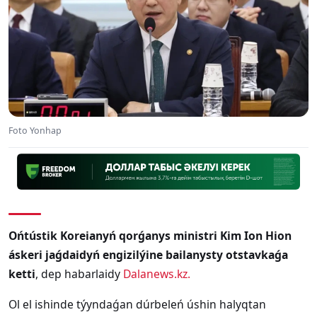
Foto Yonhap
Ońtústik Koreianyń qorǵanys ministri Kim Ion Hion
áskeri jaǵdaidyń engizilýine bailanysty otstavkaǵa
ketti
, dep habarlaidy
Dalanews.kz.
Ol el ishinde týyndaǵan dúrbeleń úshin halyqtan