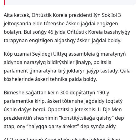
Aita ketsek, Ońtústik Koreia prezidenti Iýn Sok Iol 3
jeltoqsanda elde tótenshe áskeri jaǵdai engizgen
bolatyn. Bul sońǵy 45 jylda Ońtústik Koreia basshylyǵy
tarapynan engizilgen alǵashqy áskeri jaǵdai boldy.
Kóp uzamai Seýldegi Ulttyq assambleia ǵimaratynyń
aldynda narazylyq bildirýshiler jinalyp, politsiia
parlament ǵimaratyna kirý joldaryn jaýyp tastady. Qala
kóshelerinde áskeri tehnika paida boldy.
Birneshe saǵattan keiin 300 depýtattyń 190-y
parlamentke kirip, áskeri tótenshe jaǵdaidy toqtatý
úshin daýys berdi. Oppozitsiia jetekshisi Li Dje Men
prezidenttiń sheshimin “konstitýtsiiaǵa qaishy” dep
atap, ony “halyqqa qarsy áreket” dep synǵa aldy.
Al Qazaqstannyń Koreiadaǵy elshiligi eldegi áskeri