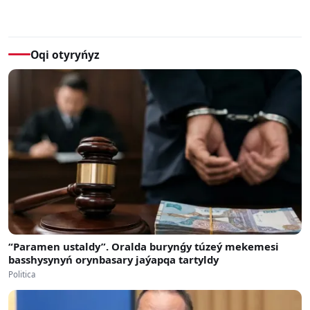
Oqi otyryńyz
“Paramen ustaldy”. Oralda burynǵy túzeý mekemesi
basshysynyń orynbasary jaýapqa tartyldy
Politica