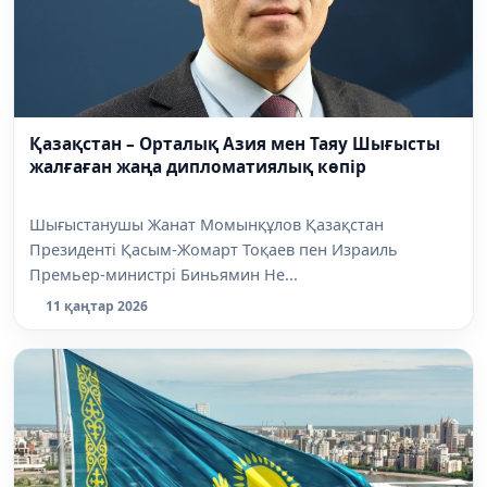
Қазақстан – Орталық Азия мен Таяу Шығысты
жалғаған жаңа дипломатиялық көпір
Шығыстанушы Жанат Момынқұлов Қазақстан
Президенті Қасым-Жомарт Тоқаев пен Израиль
Премьер-министрі Биньямин Не...
11 қаңтар 2026