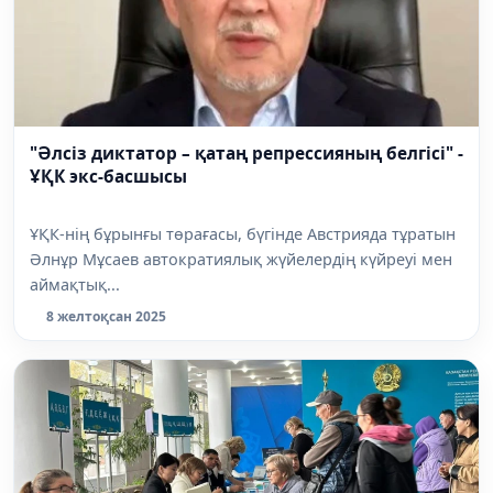
"Әлсіз диктатор – қатаң репрессияның белгісі" -
ҰҚК экс-басшысы
ҰҚК-нің бұрынғы төрағасы, бүгінде Австрияда тұратын
Әлнұр Мұсаев автократиялық жүйелердің күйреуі мен
аймақтық...
8 желтоқсан 2025