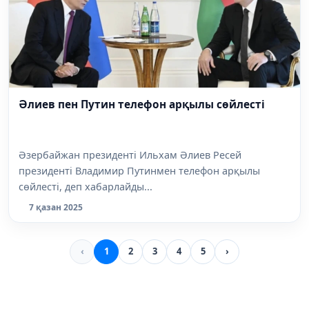
Әлиев пен Путин телефон арқылы сөйлесті
Әзербайжан президенті Ильхам Әлиев Ресей
президенті Владимир Путинмен телефон арқылы
сөйлесті, деп хабарлайды...
7 қазан 2025
‹
1
2
3
4
5
›