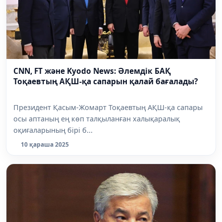
CNN, FT және Kyodo News: Әлемдік БАҚ
Тоқаевтың АҚШ-қа сапарын қалай бағалады?
Президент Қасым-Жомарт Тоқаевтың АҚШ-қа сапары
осы аптаның ең көп талқыланған халықаралық
оқиғаларының бірі б...
10 қараша 2025