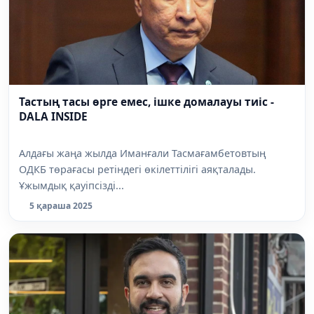
Тастың тасы өрге емес, ішке домалауы тиіс -
DALA INSIDE
Алдағы жаңа жылда Иманғали Тасмағамбетовтың
ОДКБ төрағасы ретіндегі өкілеттілігі аяқталады.
Ұжымдық қауіпсізді...
5 қараша 2025