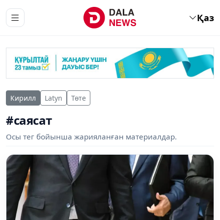
Қаз
Кирилл
Latyn
Төте
#саясат
Осы тег бойынша жарияланған материалдар.