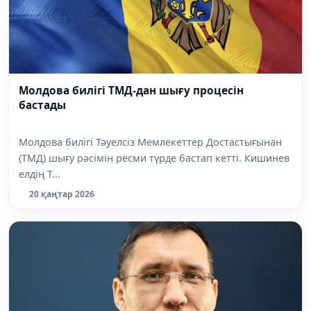
Молдова билігі ТМД-дан шығу процесін
бастады
Молдова билігі Тәуелсіз Мемлекеттер Достастығынан
(ТМД) шығу рәсімін ресми түрде бастап кетті. Кишинев
елдің Т...
20 қаңтар 2026