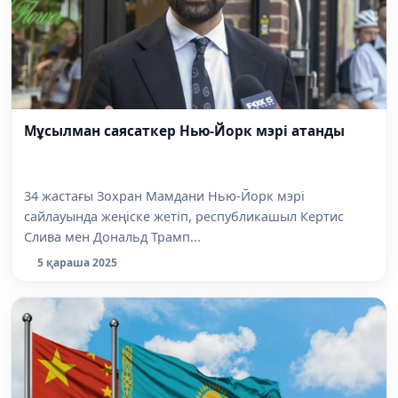
Мұсылман саясаткер Нью-Йорк мэрі атанды
34 жастағы Зохран Мамдани Нью-Йорк мэрі
сайлауында жеңіске жетіп, республикашыл Кертис
Слива мен Дональд Трамп...
5 қараша 2025