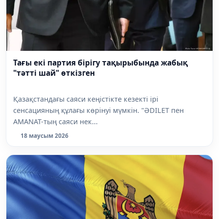
Тағы екі партия бірігу тақырыбында жабық
"тәтті шай" өткізген
Қазақстандағы саяси кеңістікте кезекті ірі
сенсацияның құлағы көрінуі мүмкін. "ӘDILET пен
AMANAT-тың саяси нек...
18 маусым 2026