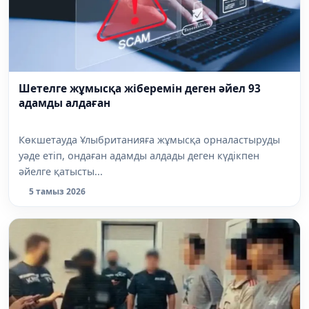
Шетелге жұмысқа жіберемін деген әйел 93
адамды алдаған
Көкшетауда Ұлыбританияға жұмысқа орналастыруды
уәде етіп, ондаған адамды алдады деген күдікпен
әйелге қатысты...
5 тамыз 2026