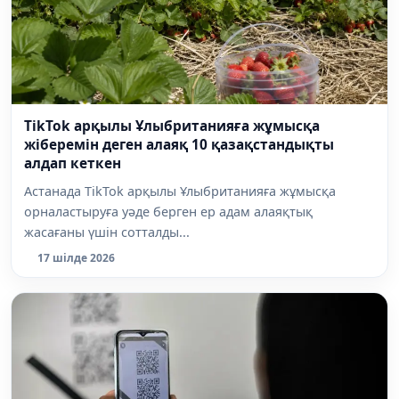
TikTok арқылы Ұлыбританияға жұмысқа
жіберемін деген алаяқ 10 қазақстандықты
алдап кеткен
Астанада TikTok арқылы Ұлыбританияға жұмысқа
орналастыруға уәде берген ер адам алаяқтық
жасағаны үшін сотталды...
17 шілде 2026