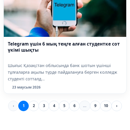
Telegram үшін 6 мың теңге алған студентке сот
үкімі шықты
Шығыс Қазақстан облысында банк шотын үшінші
тұлғаларға ақылы түрде пайдалануға берген колледж
студенті сотталд...
23 маусым 2026
‹
1
2
3
4
5
6
...
9
10
›