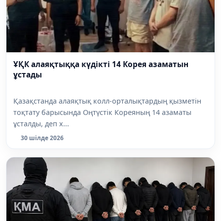
ҰҚК алаяқтыққа күдікті 14 Корея азаматын
ұстады
Қазақстанда алаяқтық колл-орталықтардың қызметін
тоқтату барысында Оңтүстік Кореяның 14 азаматы
ұсталды, деп х...
30 шілде 2026