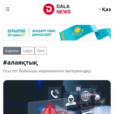
Қаз
Кирилл
Latyn
Төте
#алаяқтық
Осы тег бойынша жарияланған материалдар.