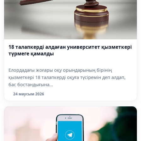
18 талапкерді алдаған университет қызметкері
түрмеге қамалды
Елордадағы жоғары оқу орындарының бірінің
қызметкері 18 талапкерді оқуға түсіремін деп алдап,
бас бостандығына...
24 маусым 2026