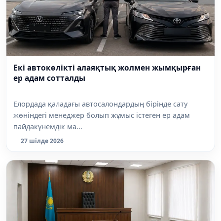
Екі автокөлікті алаяқтық жолмен жымқырған
ер адам сотталды
Елордада қаладағы автосалондардың бірінде сату
жөніндегі менеджер болып жұмыс істеген ер адам
пайдакүнемдік ма...
27 шілде 2026