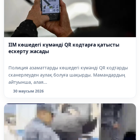
ІІМ көшедегі күмәнді QR кодтарға қатысты
ескерту жасады
Полиция азаматтарды көшедегі күмәнді QR кодтарды
сканерлеуден аулақ болуға шақырды. Мамандардың
айтуынша, алая...
30 маусым 2026