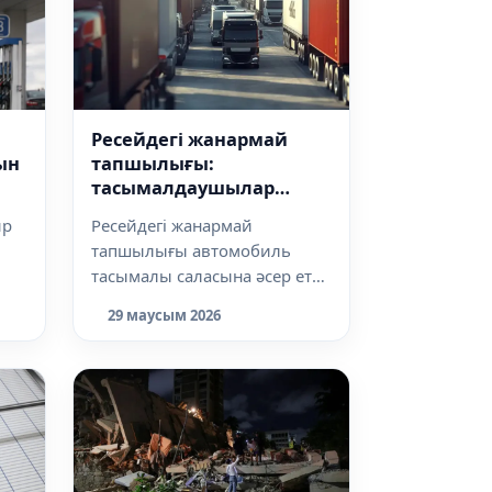
Ресейдегі жанармай
ын
тапшылығы:
тасымалдаушылар
Қазақстанға бет бұрған
ир
Ресейдегі жанармай
тапшылығы автомобиль
тасымалы саласына әсер ете
і де
бастады. Ресейлік көлік
29 маусым 2026
компаниялары бағытт...