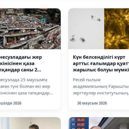
несуэладағы жер
Күн белсенділігі күрт
лкінісінен қаза
артты: ғалымдар қуа
пқандар саны 2
жарылыс болуы мүмк
ңнан асты, елде
екенін ескертті
несуэлада 25 маусымға
Ресей ғылым
ралы күн жарияланды
аған түні болған екі жер
академиясының Ғарышты
кінісінен қаза тапқандар
зерттеулер институтының
ы 2295 адамға жетті, деп
Күн астрономиясы
 шілде 2026
30 маусым 2026
.
зертханасы Күндегі
белсенділіктің...