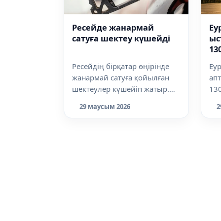
Ресейде жанармай
Еу
сатуға шектеу күшейді
ыс
13
ж
Ресейдің бірқатар өңірінде
Еур
жанармай сатуға қойылған
ап
шектеулер күшейіп жатыр.
130
Кейбір жанармай құю
бо
29 маусым 2026
2
бекеттерінде...
Дүн