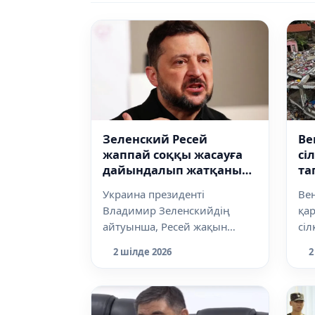
Зеленский Ресей
Ве
жаппай соққы жасауға
сі
дайындалып жатқанын
та
мәлімдеді
мы
Украина президенті
Ве
қа
Владимир Зеленскийдің
қар
айтуынша, Ресей жақын
сіл
күндері Украина аумағына
сан
2 шілде 2026
2
жаппай әуе соққысын жа...
ха..