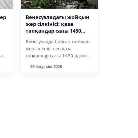
ер
Венесуэладағы жойқын
жер сілкінісі: қаза
тапқандар саны 1450
адамға жетті
Венесуэлада болған жойқын
жер сілкінісінен қаза
да
тапқандар саны 1450 адамға
жетті. Сонымен қатар,
29 маусым 2026
шамамен 3150...