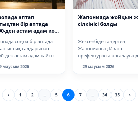
ропада аптап
Жапонияда жойқын ж
тықтан бір аптада
сілкінісі болды
00-ден астам адам көз
ұмды
опада соңғы бір аптада
Жексенбіде таңертең
тап ыстық салдарынан
Жапонияның Иватэ
0-ден астам адам қайтыс
префектурасы жағалауын
лды. Бұл туралы
магнитудасы 6,1 болатын
9 маусым 2026
29 маусым 2026
иежүзілік ден...
жер сілкінісі тіркелді....
‹
1
2
...
5
6
7
...
34
35
›