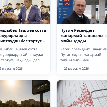
мшыбек Ташиев сотта
Путин Ресейдегі
окурорларды
жанармай тапшылығ
ыптаудан бас тартуға
мойындады
ақырды
мшыбек Ташиев сотта
Ресей президенті Владим
окурорларды айыптаудан
Путин елдегі жанармай
 тартуға шақырды, деп
тапшылығы мен
арлайды dalanews.kz.
жеткізілімдегі іркілістер әл
9 маусым 2026
29 маусым 2026
кектің Бірі...
сақталып отырға...