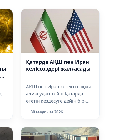
Қатарда АҚШ пен Иран
тты
келіссөздері жалғасады
ін
АҚШ пен Иран кезекті соққы
қ
алмасудан кейін Қатарда
өтетін кездесуге дейін бір-
біріне шабуыл жасамауға
30 маусым 2026
уағдалас...