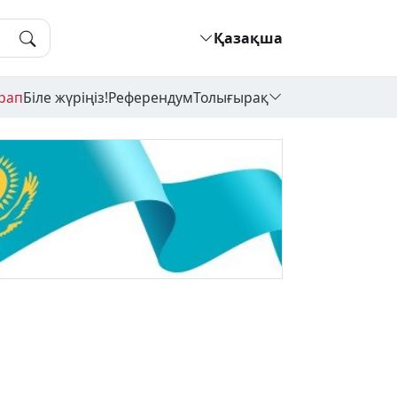
Қазақша
рап
Біле жүріңіз!
Референдум
Толығырақ