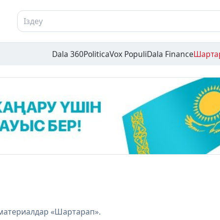
Dala 360
Politica
Vox Populi
Dala Finance
Шарта
материалдар «Шартарап».