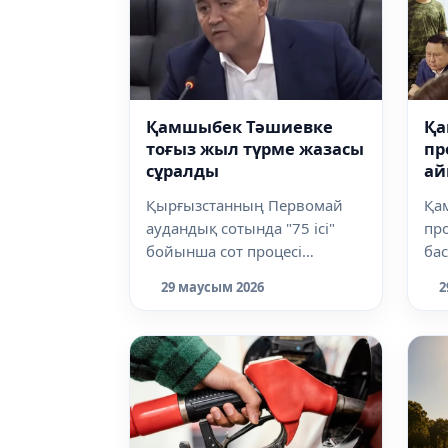
Қамшыбек Тәшиевке
Қа
тоғыз жыл түрме жазасы
пр
сұралды
ай
ш
Қырғызстанның Первомай
Қа
аудандық сотында "75 ісі"
пр
бойынша сот процесі
бас
жалғасып жатыр.
хаб
29 маусым 2026
2
Айыпталушылардың
Біш
қатарынд...