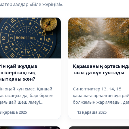
териалдар «Біле жүріңіз!».
гін қай жұлдыз
Қарашаның ортасынд
лгілері сақтық
тағы да күн суытады
нытқаны жөн?
ін оңай күн емес. Қандай
Синоптиктер 13, 14, 15
бастасаңыз да, бәрі бірден
қарашаға арналған ауа ра
дағыдай шешілмеуі
болжамын жариялады, де
кін. Қаржы мәселесінде
хабарлайды Dalanews.kz.
3 қараша 2025
13 қараша 2025
аба...
Қазақстан а...