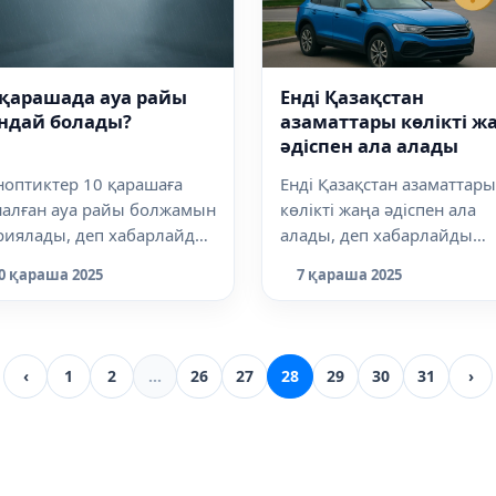
 қарашада ауа райы
Енді Қазақстан
ндай болады?
азаматтары көлікті ж
әдіспен ала алады
ноптиктер 10 қарашаға
Енді Қазақстан азаматтары
налған ауа райы болжамын
көлікті жаңа әдіспен ала
риялады, деп хабарлайды
алады, деп хабарлайды
anews.kz. Циклон
Dalanews.kz. 1 желтоқсанн
0 қараша 2025
7 қараша 2025
дарынан Қ...
бастап Қ...
‹
1
2
...
26
27
28
29
30
31
›