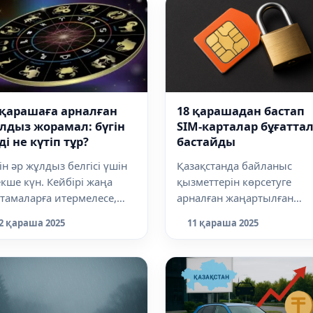
 қарашаға арналған
18 қарашадан бастап
лдыз жорамал: бүгін
SIM-карталар бұғатта
ді не күтіп тұр?
бастайды
ін әр жұлдыз белгісі үшін
Қазақстанда байланыс
кше күн. Кейбірі жаңа
қызметтерін көрсетуге
тамаларға итермелесе,
арналған жаңартылған
і бірі сабыр мен сақтықты
ережелер бекітілді. Олар S
2 қараша 2025
11 қараша 2025
.
карталарды рәсімд...