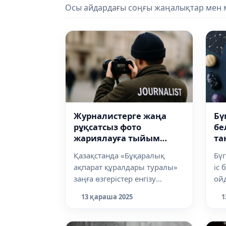
Осы айдардағы соңғы жаңалықтар мен ма
Бү
Журналистерге жаңа
бе
рұқсатсыз фото
та
жариялауға тыйым
салынуы мүмкін
Бүг
Қазақстанда «Бұқаралық
іс 
ақпарат құралдары туралы»
ой
заңға өзгерістер енгізу
мүм
ұсынылды, деп хабарлайды
1
13 қараша 2025
де 
Dalanews.kz...