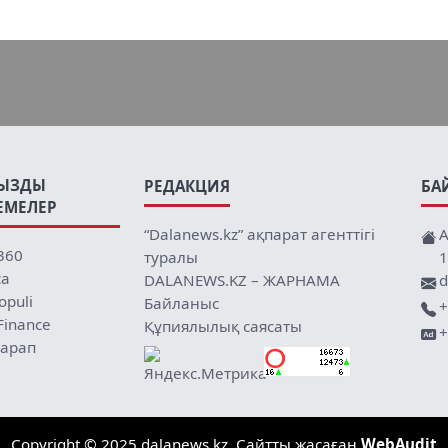
ЫЗДЫ
РЕДАКЦИЯ
БА
ЕМЕЛЕР
“Dalanews.kz” ақпарат агенттігі
А
360
туралы
1
ca
DALANEWS.KZ – ЖАРНАМА
d
opuli
Байланыс
+
Finance
Құпиялылық саясаты
+
арап
Copyright © 2025 dalanews.kz. Сайтты жасаған
WebAudit