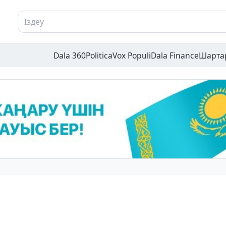
Dala 360
Politica
Vox Populi
Dala Finance
Шарта