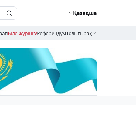
Қазақша
рап
Біле жүріңіз!
Референдум
Толығырақ