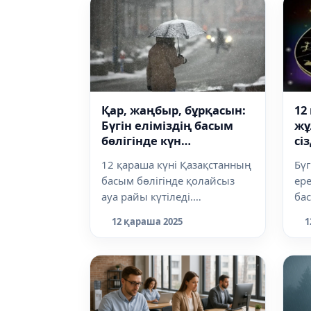
Қар, жаңбыр, бұрқасын:
12
Бүгін еліміздің басым
жұ
бөлігінде күн
сіз
нашарлайды
12 қараша күні Қазақстанның
Бүг
басым бөлігінде қолайсыз
ере
ауа райы күтіледі.
бас
"Қазгидромет" мамандары
енд
12 қараша 2025
1
бірқатар аймақ...
қа..