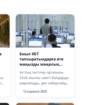
а
Биыл ҰБТ
тапсыратындарға өте
маңызды жаңалық
айтылды
Ұлттық тестілеу орталығы
йы
2026 жылғы шекті балдарды
п
жариялады, деп хабарлайды
Dalanews.kz. ҰБТ форматы
12 қараша 2025
биыл да...