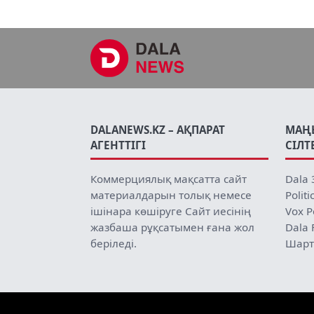
DALANEWS.KZ – АҚПАРАТ
МАҢ
АГЕНТТІГІ
СІЛТ
Коммерциялық мақсатта сайт
Dala 
материалдарын толық немесе
Politi
ішінара көшіруге Сайт иесінің
Vox P
жазбаша рұқсатымен ғана жол
Dala 
беріледі.
Шарт