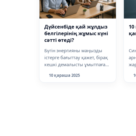
10
Дүйсенбіде қай жұлдыз
қа
белгілерінің жұмыс күні
сәтті өтеді?
Си
Бүгін энергияны маңызды
ар
істерге бағыттау қажет, бірақ
жа
кешкі демалысты ұмытпаған
Dal
жөн, бұл тепе-теңдікті
1
10 қараша 2025
сал
сақтап,...