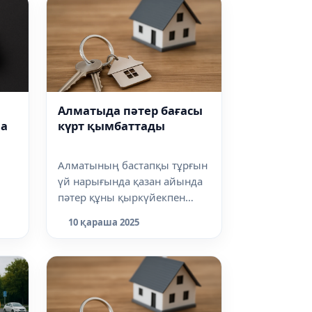
Алматыда пәтер бағасы
күрт қымбаттады
ла
Алматының бастапқы тұрғын
үй нарығында қазан айында
пәтер құны қыркүйекпен
салыстырғанда 2,9%-ға өсті,
IM-
10 қараша 2025
деп хаб...