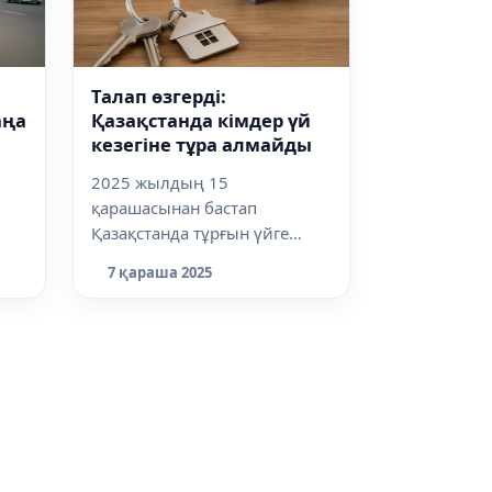
Талап өзгерді:
аңа
Қазақстанда кімдер үй
кезегіне тұра алмайды
2025 жылдың 15
қарашасынан бастап
Қазақстанда тұрғын үйге
ан
мұқтаж азаматтарды есепке
7 қараша 2025
қоюдың жаңа ережелері
күші...