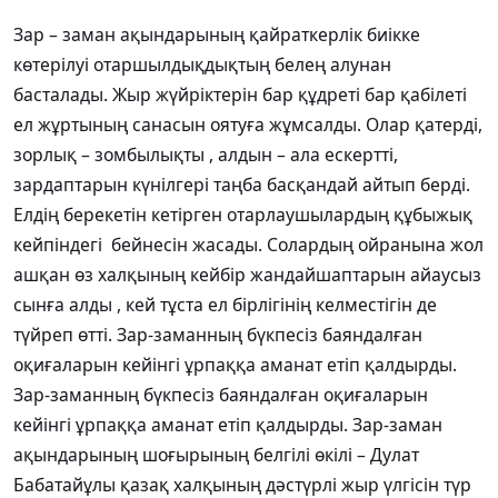
Зар – заман ақындарының қайраткерлік биікке
көтерілуі отаршылдықдықтың белең алунан
басталады. Жыр жүйріктерін бар құдреті бар қабілеті
ел жұртының санасын оятуға жұмсалды. Олар қатерді,
зорлық – зомбылықты , алдын – ала ескертті,
зардаптарын күнілгері таңба басқандай айтып берді.
Елдің берекетін кетірген отарлаушылардың құбыжық
кейпіндегі бейнесін жасады. Солардың ойранына жол
ашқан өз халқының кейбір жандайшаптарын айаусыз
сынға алды , кей тұста ел бірлігінің келместігін де
түйреп өтті. Зар-заманның бүкпесіз баяндалған
оқиғаларын кейінгі ұрпаққа аманат етіп қалдырды.
Зар-заманның бүкпесіз баяндалған оқиғаларын
кейінгі ұрпаққа аманат етіп қалдырды. Зар-заман
ақындарының шоғырының белгілі өкілі – Дулат
Бабатайұлы қазақ халқының дәстүрлі жыр үлгісін түр