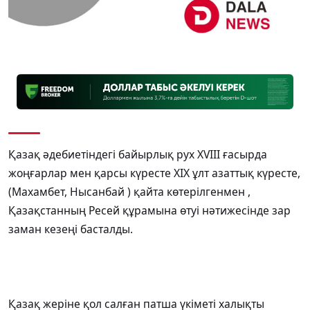
Қазақ әдебиетіндегі байырлық рух ХVІІІ ғасырда
жоңғарлар мен қарсы күресте ХІХ ұлт азаттық күресте,
(Махамбет, Нысанбай ) қайта көтерілгенмен ,
Қазақстанның Ресей құрамына өтуі нәтижесінде зар
заман кезеңі басталды.
Қазақ жеріне қол салған патша үкіметі халықты