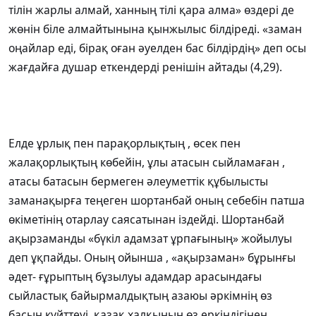
тілін жарлы алмай, ханның тілі қара алма» өздері де
жөнін біле алмайтынына қынжылыс білдіреді. «заман
оңайлар еді, бірақ оған әуелден бас білдірдің» деп осы
жағдайға душар еткендерді ренішін айтады (4,29).
Елде ұрлық пен парақорлықтың , өсек пен
жалақорлықтың көбейін, ұлы атасын сыйламаған ,
атасы батасын бермеген әлеуметтік құбылысты
заманақырға теңеген шортанбай оның себебін патша
өкіметінің отарлау саясатынан іздейді. Шортанбай
ақырзаманды «бүкіл адамзат ұрпағының» жойылуы
деп ұқпайды. Оның ойынша , «ақырзаман» бұрынғы
әдет- ғұрыптың бұзылуы адамдар арасындағы
сыйластық байырмалдықтың азаюы әркімнің өз
басын күйттеуі, қазақ халқының өз еркіндігінен