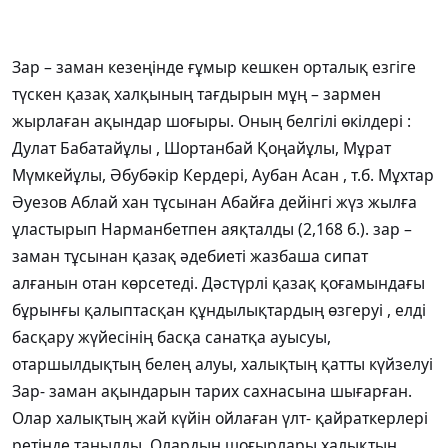
Зар – заман кезеңінде ғұмыр кешкен орталық езгіге
түскен қазақ халқының тағдырын мұң – зармен
жырлаған ақындар шоғыры. Оның белгілі өкілдері :
Дулат Бабатайұлы , Шортанбай Қоңайұлы, Мұрат
Мүмкейұлы, Әбубәкір Кердері, Аубан Асан , т.б. Мұхтар
Әуезов Аблай хан тұсынан Абайға дейінгі жүз жылға
ұластырып Нарманбетпен аяқталды (2,168 б.). зар –
заман тұсынан қазақ әдебиеті жазбаша сипат
алғанын отан көрсетеді. Дәстүрлі қазақ қоғамындағы
бұрынғы қалыптасқан құндылықтардың өзгеруі , елді
басқару жүйесінің басқа санатқа ауысуы,
отаршылдықтың белең алуы, халықтың қатты күйзелуі
Зар- заман ақындарын тарих сахнасына шығарған.
Олар халықтың жай күйін ойлаған үлт- қайраткерлері
ретінде танылды. Олардың шоғырлары халықтың