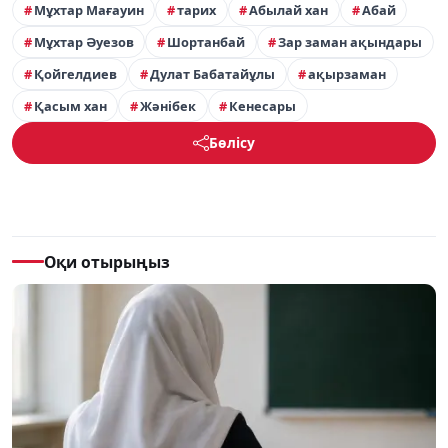
Мұхтар Мағауин
тарих
Абылай хан
Абай
Мұхтар Әуезов
Шортанбай
Зар заман ақындары
Қойгелдиев
Дулат Бабатайұлы
ақырзаман
Қасым хан
Жәнібек
Кенесары
Бөлісу
Оқи отырыңыз