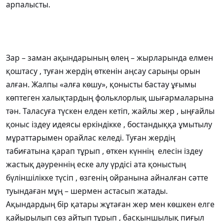
арпалысты.
Зар – заман ақындарының өлең – жырларында елмен
қоштасу , туған жердің өткенін аңсау сарыңы орын
алған. Жалпы «алға көшу», қонысты бастау ұғымы
көптеген халықтардың фольклорлық шығармаларына
тән. Таласуға түскен елден кетіп, жайлы жер , ыңғайлы
қоныс іздеу идеясы еркіндікке , бостандыққа ұмытылу
мұраттарымен орайлас келеді. Туған жердің
табиғатына қарап тұрып , өткен күннің елесін іздеу
жастық дәуреннің еске алу үрдісі ата қоныстың
бүліншілікке түсіп , өзгенің ойранына айналған сәтте
туындаған мұң – шермен астасып жатады.
Ақындардың бір қатары жұтаған жер мен көшкен елге
қайырылып сөз айтып тұрып , басқыншылық пиғыл