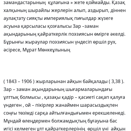
замандастарының құлағына » жете қоймайды. Қазақ
халқының шырайлы жерлерін алып, аздырып, діннен
аулақтату сияқты империялық пиғылдар жүзеге
асуына қарсыласы қозғалысы Зар –заман
ақындарының қайраткерлік поэзиясын өмірге әкелді.
Бұрынғы жыраулар поэзиясын үндесіп өршіл рух,
әсіресе, Мұрат Мөнкеұлының
( 1843 – 1906 ) жырларынан айқын байқалады ( 3,38 ).
Зар – заман ақындарының шығармаларындағы
ұлттық болмысы , қазақы қадір – қасиеті сақап қалуға
үндеген , ой – пікірлер жанаймен шарасыздықпен
соңғы төзімді сарқа айтылғандығымен ерекшеленеді.
Мұндай өлеңдермен болжамдықтың бұғауына бас
игісі келмеген ұлт қайраткерлерінің өршіл үні айқын