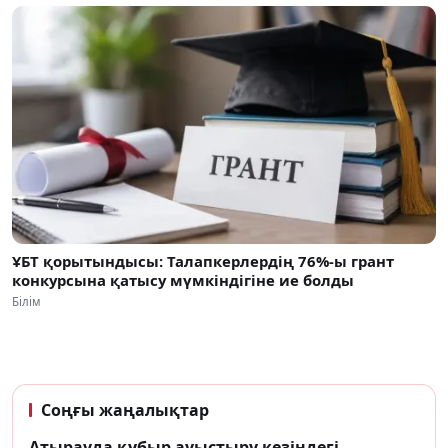
ҰБТ қорытындысы: Талапкерлердің 76%-ы грант
конкурсына қатысу мүмкіндігіне ие болды
Білім
Соңғы жаңалықтар
Атырауда құбыр ауыстыру кезіндегі