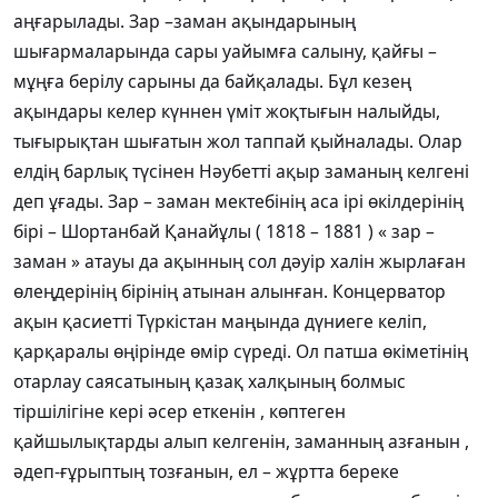
аңғарылады. Зар –заман ақындарының
шығармаларында сары уайымға салыну, қайғы –
мұңға берілу сарыны да байқалады. Бұл кезең
ақындары келер күннен үміт жоқтығын налыйды,
тығырықтан шығатын жол таппай қыйналады. Олар
елдің барлық түсінен Нәубетті ақыр заманың келгені
деп ұғады. Зар – заман мектебінің аса ірі өкілдерінің
бірі – Шортанбай Қанайұлы ( 1818 – 1881 ) « зар –
заман » атауы да ақынның сол дәуір халін жырлаған
өлеңдерінің бірінің атынан алынған. Концерватор
ақын қасиетті Түркістан маңында дүниеге келіп,
қарқаралы өңірінде өмір сүреді. Ол патша өкіметінің
отарлау саясатының қазақ халқының болмыс
тіршілігіне кері әсер еткенін , көптеген
қайшылықтарды алып келгенін, заманның азғанын ,
әдеп-ғұрыптың тозғанын, ел – жұртта береке