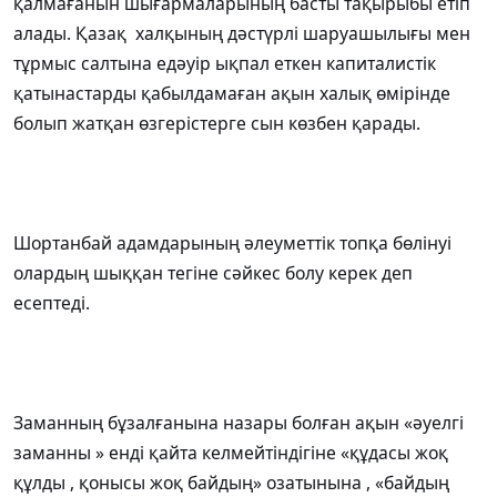
қалмағанын шығармаларының басты тақырыбы етіп
алады. Қазақ халқының дәстүрлі шаруашылығы мен
тұрмыс салтына едәуір ықпал еткен капиталистік
қатынастарды қабылдамаған ақын халық өмірінде
болып жатқан өзгерістерге сын көзбен қарады.
Шортанбай адамдарының әлеуметтік топқа бөлінуі
олардың шыққан тегіне сәйкес болу керек деп
есептеді.
Заманның бұзалғанына назары болған ақын «әуелгі
заманны » енді қайта келмейтіндігіне «құдасы жоқ
құлды , қонысы жоқ байдың» озатынына , «байдың