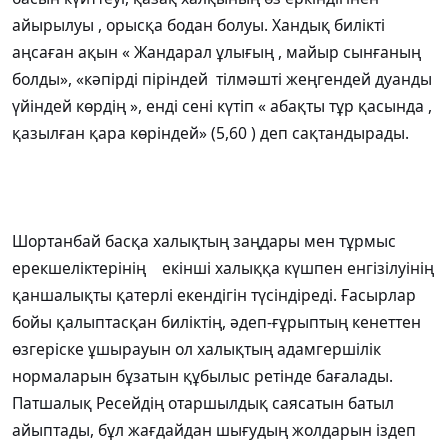
айырылуы , орысқа бодан болуы. Хандық билікті
аңсаған ақын « Жандарал ұлығың , майыр сынғаның
болды», «кәпірді піріндей тілмәшті жеңгендей дуанды
үйіндей көрдің », енді сені күтіп « абақты тұр қасында ,
қазылған қара көріндей» (5,60 ) деп сақтандырады.
Шортанбай басқа халықтың заңдары мен тұрмыс
ерекшеліктерінің екінші халыққа күшпен енгізілуінің
қаншалықты қатерлі екендігін түсіндіреді. Ғасырлар
бойы қалыптасқан биліктің, әдеп-ғұрыптың кенеттен
өзгеріске ұшырауын ол халықтың адамгершілік
нормаларын бұзатын құбылыс ретінде бағалады.
Патшалық Ресейдің отаршылдық саясатын батыл
айыптады, бұл жағдайдан шығудың жолдарын іздеп