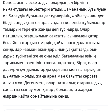
Кенесарыны еске алды , олардың ел бірлігін
нығайтудағы еңбектерін атады. Замананың бұзылуын
ел билеудің бұрынғы дәстүрлерінің жойылуынан деп
білді, сондықтан ел арасындағы келеңсіз құбылыстар
тамырын тереңге жайды деп тұсіндірді. Олар
патшалық отаршылдық саясатты сынаумен қатар
былайша жарқын өмірдің қайта орындалатынына
сенді. Зар –заман ақындарының уақыт тағдырын
дұрыс түсінгені және оны әділ бағалағаны өзінің
тарихымен өзектілігін жоғалтқан жоқ. Бірақ олар
дәстүрлі құндылықтарды қорғаны мен тығырықтан
шығатын жолды, жаңа арна мен бағытты көрсете
алған жоқ. Дегенмен , олар патшалық отаршылдық
саясатты сынау мен қатар , болашақта жарқын
өмірдің қайта орнайтынына сенді.