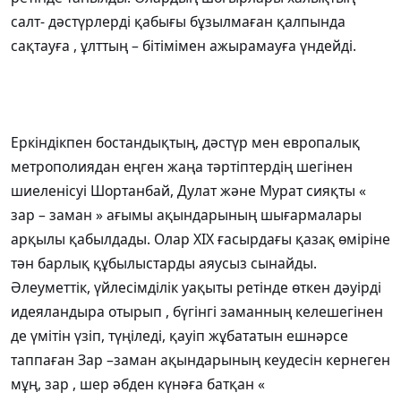
салт- дәстүрлерді қабығы бұзылмаған қалпында
сақтауға , ұлттың – бітімімен ажырамауға үндейді.
Еркіндікпен бостандықтың, дәстүр мен европалық
метрополиядан еңген жаңа тәртіптердің шегінен
шиеленісуі Шортанбай, Дулат және Мурат сияқты «
зар – заман » ағымы ақындарының шығармалары
арқылы қабылдады. Олар ХІХ ғасырдағы қазақ өміріне
тән барлық құбылыстарды аяусыз сынайды.
Әлеуметтік, үйлесімділік уақыты ретінде өткен дәуірді
идеяландыра отырып , бүгінгі заманның келешегінен
де үмітін үзіп, түңіледі, қауіп жұбататын ешнәрсе
таппаған Зар –заман ақындарының кеудесін кернеген
мұң, зар , шер әбден күнәға батқан «