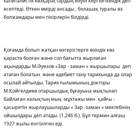
капиталистік көзқарастардың енуін кері кеткендік деп
есептеді. Өткен өмірді ансады , болашақ туралы өз
болжамдары мен пікірлерін білдірді.
Қоғамда болып жатқан өзгерістерге өзіндік көз
қараста болған және сол бағытта жырлаған
ақындарды М.Әуезов «Зар - заман » жыршылары деп
атаған болатын және әдебиет тану тарихында да олар
осылай айтылды. Тарих ғылымының докторы
М.Қойгелдиев отаршылдық бұғауына мықтылап
байлаған халықтың мың -мұхтажы мен қайғы -
қасыретін жырлаушыларды « Зар -заман » мектебінің
ойшылдары деп атады. (1,246 б.). Бұл термин алғаш
1927 жылы енгізілген еді.