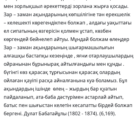
мен зорлықшыл әрекеттерді зорлана жырға қосады.
Зар – заман ақындарының көпшілігіне тән ерекшелік
– келешекті көрегендікпен болжап , алдағы уақыттағы
ел сипатының өзгерісін қолмен ұстап, көзбен
көргендей бейнелеп айтуы. Мұндай болжам өлеңдер
Зар – заман ақындарының шығармашылығын
алғашқы бастапқы кезеңінде , яғни отарлаушылардың
ойранынан бұрынырақ айтылғандығы мен құнды .
бүгінгі көз қарасақ тұрғысынан қарасақ олардың
ойлаған қауіпі расқа айналғанына куә боламыз. Бұл
ақындардың ішінде өлең – жырдың бар қуатын
пайдаланып, ата-баба дәстүрімен астарлай айтып,
батыс пен шығыстан келетін кесапатты бірдей болжап
бергені. Дулат Бабатайұлы (1802 - 1874). (6,169).