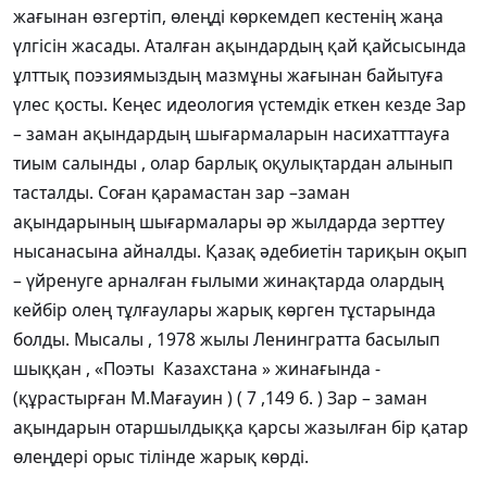
жағынан өзгертіп, өлеңді көркемдеп кестенің жаңа
үлгісін жасады. Аталған ақындардың қай қайсысында
ұлттық поэзиямыздың мазмұны жағынан байытуға
үлес қосты. Кеңес идеология үстемдік еткен кезде Зар
– заман ақындардың шығармаларын насихатттауға
тиым салынды , олар барлық оқулықтардан алынып
тасталды. Соған қарамастан зар –заман
ақындарының шығармалары әр жылдарда зерттеу
нысанасына айналды. Қазақ әдебиетін тариқын оқып
– үйренуге арналған ғылыми жинақтарда олардың
кейбір олең тұлғаулары жарық көрген тұстарында
болды. Мысалы , 1978 жылы Ленингратта басылып
шыққан , «Поэты Казахстана » жинағында -
(құрастырған М.Мағауин ) ( 7 ,149 б. ) Зар – заман
ақындарын отаршылдыққа қарсы жазылған бір қатар
өлеңдері орыс тілінде жарық көрді.