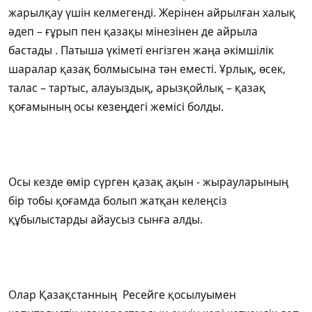
жарылқау үшін келмегенді. Жерінен айрылған халық
әдеп – ғұрып пен қазақы мінезінен де айрыла
бастады . Патыша үкіметі енгізген жаңа әкімшілік
шаралар қазақ болмысына тән еместі. Ұрлық, өсек,
талас – тартыс, алауыздық, арызқойлық – қазақ
қоғамының осы кезеңдегі жемісі болды.
Осы кезде өмір сүрген қазақ ақын - жырауларының
бір тобы қоғамда болып жатқан келеңсіз
құбылыстарды айаусыз сынға алды.
Олар Қазақстанның Ресейге қосылуымен