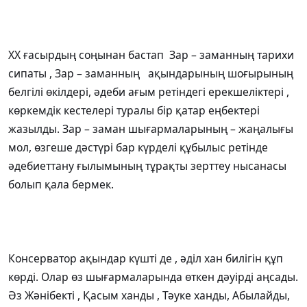
ХХ ғасырдың соңынан бастап Зар – заманның тарихи
сипаты , Зар – заманның ақындарының шоғырының
белгілі өкілдері, әдеби ағым ретіндегі ерекшеліктері ,
көркемдік кестелері туралы бір қатар еңбектері
жазылды. Зар – заман шығармаларының – жаңалығы
мол, өзгеше дәстүрі бар күрделі құбылыс ретінде
әдебиеттану ғылымының тұрақты зерттеу нысанасы
болып қала бермек.
Консерватор ақындар күшті де , әділ хан билігін құп
көрді. Олар өз шығармаларында өткен дәуірді аңсады.
Әз Жәнібекті , Қасым ханды , Тәуке ханды, Абылайды,