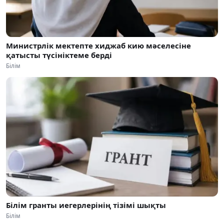
Министрлік мектепте хиджаб кию мәселесіне
қатысты түсініктеме берді
Білім
Білім гранты иегерлерінің тізімі шықты
Білім