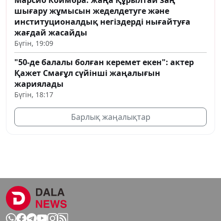
Марсио Коимбра: жаңа Құрылтай заң
шығару жұмысын жеделдетуге және
институционалдық негіздерді нығайтуға
жағдай жасайды
Бүгін, 19:09
"50-де балалы болған керемет екен": актер
Қажет Смағұл сүйінші жаңалығын
жариялады
Бүгін, 18:17
Барлық жаңалықтар