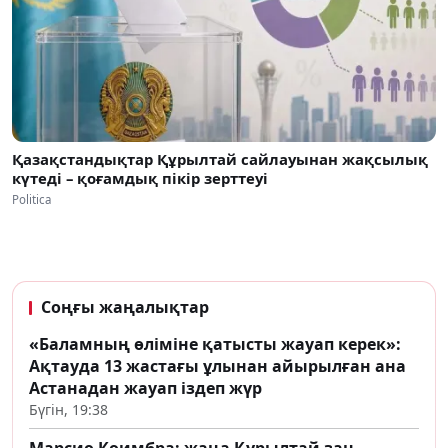
Қазақстандықтар Құрылтай сайлауынан жақсылық
күтеді – қоғамдық пікір зерттеуі
Politica
Соңғы жаңалықтар
«Баламның өліміне қатысты жауап керек»:
Ақтауда 13 жастағы ұлынан айырылған ана
Астанадан жауап іздеп жүр
Бүгін, 19:38