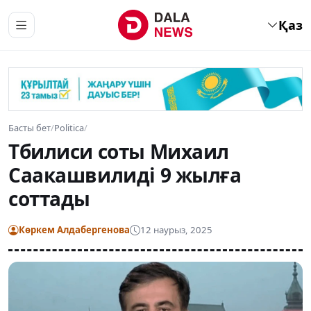
Қаз
Басты бет
/
Politica
/
Тбилиси соты Михаил
Саакашвилиді 9 жылға
соттады
Көркем Алдабергенова
12 наурыз, 2025