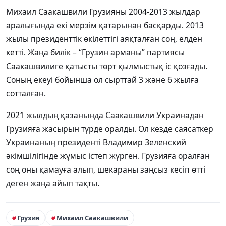
Михаил Саакашвили Грузияны 2004-2013 жылдар
аралығында екі мерзім қатарынан басқарды. 2013
жылы президенттік өкілеттігі аяқталған соң, елден
кетті. Жаңа билік – “Грузин арманы” партиясы
Саакашвилиге қатысты төрт қылмыстық іс қозғады.
Соның екеуі бойынша ол сырттай 3 және 6 жылға
сотталған.
2021 жылдың қазанында Саакашвили Украинадан
Грузияға жасырын түрде оралды. Ол кезде саясаткер
Украинаның президенті Владимир Зеленский
әкімшілігінде жұмыс істеп жүрген. Грузияға оралған
соң оны қамауға алып, шекараны заңсыз кесіп өтті
деген жаңа айып тақты.
Грузия
Михаил Саакашвили