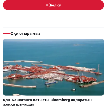
Бөлісу
Оқи отырыңыз
ҚМГ Қашағанға қатысты Bloomberg ақпаратын
жоққа шығарды