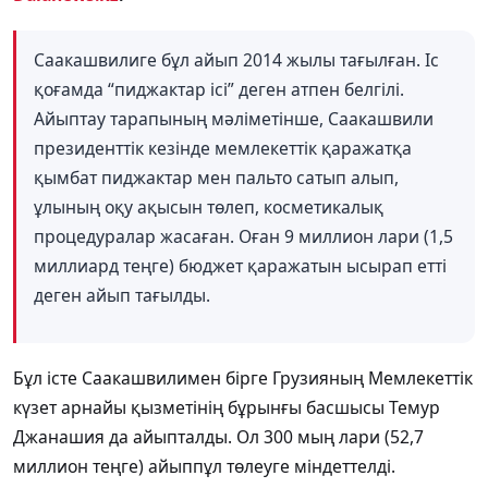
Саакашвилиге бұл айып 2014 жылы тағылған. Іс
қоғамда “пиджактар ісі” деген атпен белгілі.
Айыптау тарапының мәліметінше, Саакашвили
президенттік кезінде мемлекеттік қаражатқа
қымбат пиджактар мен пальто сатып алып,
ұлының оқу ақысын төлеп, косметикалық
процедуралар жасаған. Оған 9 миллион лари (1,5
миллиард теңге) бюджет қаражатын ысырап етті
деген айып тағылды.
Бұл істе Саакашвилимен бірге Грузияның Мемлекеттік
күзет арнайы қызметінің бұрынғы басшысы Темур
Джанашия да айыпталды. Ол 300 мың лари (52,7
миллион теңге) айыппұл төлеуге міндеттелді.