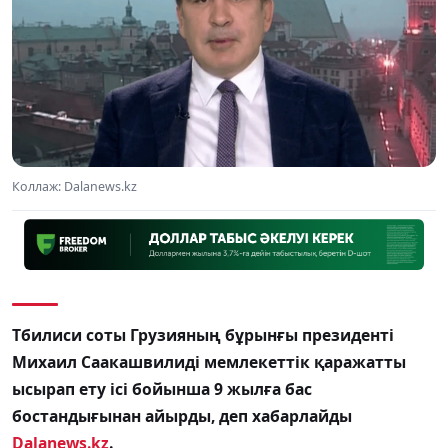
Коллаж: Dalanews.kz
Тбилиси соты Грузияның бұрынғы президенті
Михаил Саакашвилиді мемлекеттік қаражатты
ысырап ету ісі бойынша 9 жылға бас
бостандығынан айырды, деп хабарлайды
Dalanews.kz
.