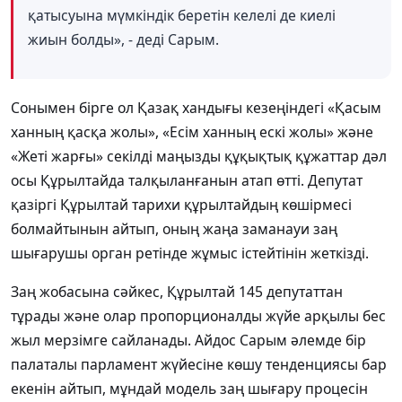
қатысуына мүмкіндік беретін келелі де киелі
жиын болды», - деді Сарым.
Сонымен бірге ол Қазақ хандығы кезеңіндегі «Қасым
ханның қасқа жолы», «Есім ханның ескі жолы» және
«Жеті жарғы» секілді маңызды құқықтық құжаттар дәл
осы Құрылтайда талқыланғанын атап өтті. Депутат
қазіргі Құрылтай тарихи құрылтайдың көшірмесі
болмайтынын айтып, оның жаңа заманауи заң
шығарушы орган ретінде жұмыс істейтінін жеткізді.
Заң жобасына сәйкес, Құрылтай 145 депутаттан
тұрады және олар пропорционалды жүйе арқылы бес
жыл мерзімге сайланады. Айдос Сарым әлемде бір
палаталы парламент жүйесіне көшу тенденциясы бар
екенін айтып, мұндай модель заң шығару процесін