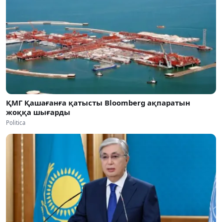
ҚМГ Қашағанға қатысты Bloomberg ақпаратын
жоққа шығарды
Politica