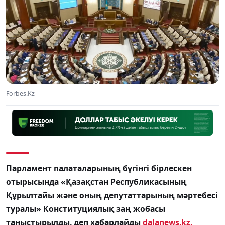
Forbes.Kz
Парламент палаталарының бүгінгі бірлескен
отырысында «Қазақстан Республикасының
Құрылтайы және оның депутаттарының мәртебесі
туралы» Конституциялық заң жобасы
таныстырылды, деп хабарлайды
dalanews.kz.