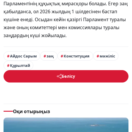
Парламентінің құқықтық мирасқоры болады. Егер заң
қабылданса, ол 2026 жылдың 1 шілдесінен бастап
күшіне енеді. Осыдан кейін қазіргі Парламент туралы
және оның комитеттері мен комиссиялары туралы
заңдардың күші жойылады.
Айдос Сарым
заң
Конституция
мәжіліс
Құрылтай
Бөлісу
Оқи отырыңыз