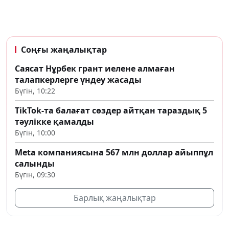
Соңғы жаңалықтар
Саясат Нұрбек грант иелене алмаған
талапкерлерге үндеу жасады
Бүгін, 10:22
TikTok-та балағат сөздер айтқан тараздық 5
тәулікке қамалды
Бүгін, 10:00
Meta компаниясына 567 млн доллар айыппұл
салынды
Бүгін, 09:30
Барлық жаңалықтар