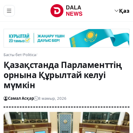
Қаз
Басты бет
/
Politica
/
Қазақстанда Парламенттің
орнына Құрылтай келуі
мүмкін
Самал Асқар
8 мамыр, 2026