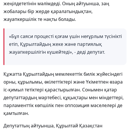
жеңілдететінін мәлімдеді. Оның айтуынша, заң
жобалары бір жерде қаралатындықтан,
жауапкершілік те нақты болады.
«Бұл саяси процесті қоғам үшін неғұрлым түсінікті
етіп, Құрылтайдың жеке және партиялық
жауапкершілігін күшейтеді», - деді депутат.
Құжатта Құрылтайдың мемлекеттік билік жүйесіндегі
орны, құрылымы, өкілеттіктері және Үкіметпен өзара
іс-қимыл тетіктері қарастырылған. Сонымен қатар
депутаттардың мәртебесі, құқықтары мен міндеттері,
парламенттік көпшілік пен оппозиция мәселелері де
қамтылған.
Депутаттың айтуынша, Құрылтай Қазақстан