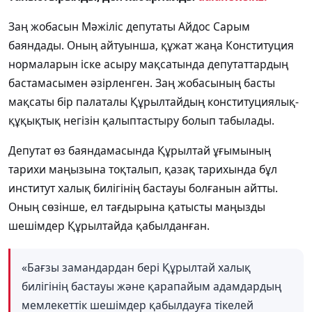
Заң жобасын Мәжіліс депутаты Айдос Сарым
баяндады. Оның айтуынша, құжат жаңа Конституция
нормаларын іске асыру мақсатында депутаттардың
бастамасымен әзірленген. Заң жобасының басты
мақсаты бір палаталы Құрылтайдың конституциялық-
құқықтық негізін қалыптастыру болып табылады.
Депутат өз баяндамасында Құрылтай ұғымының
тарихи маңызына тоқталып, қазақ тарихында бұл
институт халық билігінің бастауы болғанын айтты.
Оның сөзінше, ел тағдырына қатысты маңызды
шешімдер Құрылтайда қабылданған.
«Бағзы замандардан бері Құрылтай халық
билігінің бастауы және қарапайым адамдардың
мемлекеттік шешімдер қабылдауға тікелей