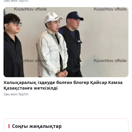
Заң мен Тәртіп
Халықаралық іздеуде болған блогер Қайсар Камза
Қазақстанға жеткізілді
Заң мен Тәртіп
Соңғы жаңалықтар