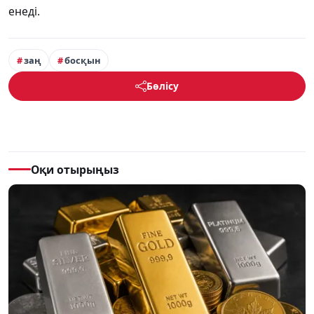
енеді.
заң
босқын
Бөлісу
Оқи отырыңыз