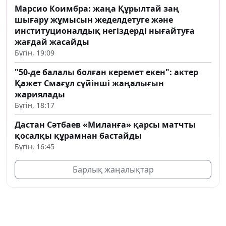
Марсио Коимбра: жаңа Құрылтай заң
шығару жұмысын жеделдетуге және
институционалдық негіздерді нығайтуға
жағдай жасайды
Бүгін, 19:09
"50-де балалы болған керемет екен": актер
Қажет Смағұл сүйінші жаңалығын
жариялады
Бүгін, 18:17
Дастан Сәтбаев «Миланға» қарсы матчты
қосалқы құрамнан бастайды
Бүгін, 16:45
Барлық жаңалықтар