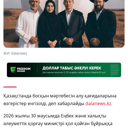
ЖИ: dalanews
Қазақстанда босқын мәртебесін алу қағидаларына
өзгерістер енгізілді, деп хабарлайды
dalanews.kz.
2026 жылғы 30 маусымда Еңбек және халықты
әлеуметтік қорғау министрі қол қойған бұйрыққа