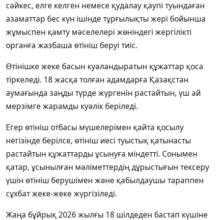
сәйкес, елге келген немесе қудалау қаупі туындаған
азаматтар бес күн ішінде тұрғылықты жері бойынша
жұмыспен қамту мәселелері жөніндегі жергілікті
органға жазбаша өтініш беруі тиіс.
Өтінішке жеке басын куәландыратын құжаттар қоса
тіркеледі. 18 жасқа толған адамдарға Қазақстан
аумағында заңды түрде жүргенін растайтын, үш ай
мерзімге жарамды куәлік беріледі.
Егер өтініш отбасы мүшелерімен қайта қосылу
негізінде берілсе, өтініш иесі туыстық қатынасты
растайтын құжаттарды ұсынуға міндетті. Сонымен
қатар, ұсынылған мәліметтердің дұрыстығын тексеру
үшін өтініш берушімен және қабылдаушы тараппен
сұхбат жеке-жеке жүргізіледі.
Жаңа бұйрық 2026 жылғы 18 шілдеден бастап күшіне