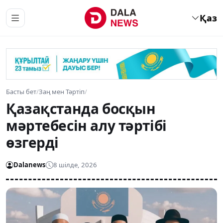
Қаз
Басты бет
/
Заң мен Тәртіп
/
Қазақстанда босқын
мәртебесін алу тәртібі
өзгерді
Dalanews
8 шілде, 2026