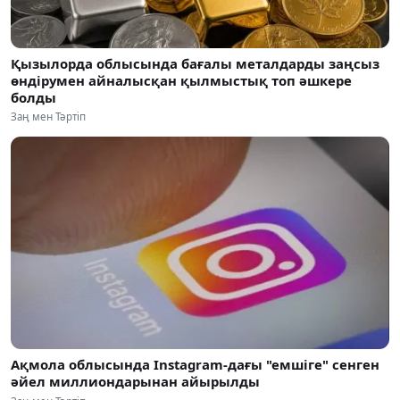
Қызылорда облысында бағалы металдарды заңсыз
өндірумен айналысқан қылмыстық топ әшкере
болды
Заң мен Тәртіп
Ақмола облысында Instagram-дағы "емшіге" сенген
әйел миллиондарынан айырылды