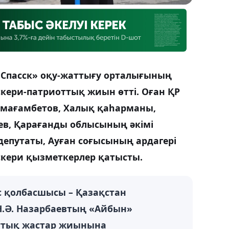
Спасск» оқу-жаттығу орталығының
кери-патриоттық жиын өтті. Оған ҚР
смағамбетов, Халық қаһарманы,
ев, Қарағанды облысының әкімі
депутаты, Ауған соғысының ардагері
скери қызметкерлер қатысты.
с қолбасшысы – Қазақстан
Н.Ә. Назарбаевтың «Айбын»
ттық жастар жиынына