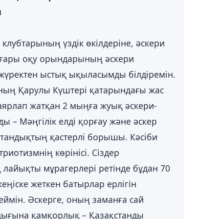
ы
клубтарының үздік өкілдеріне, әскери
ғары оқу орындарының әскери
жүректен ыстық ықыласымды білдіремін.
ының Қарулы Күштері қатарындағы жас
аярлап жатқан 2 мыңға жуық әскери-
 – Мәңгілік елді қорғау және әскер
стандықтың қастерлі борышы. Кәсіби
риотизмнің көрінісі. Сіздер
лайықты мұрагерлері ретінде бұдан 70
еңіске жеткен батырлар ерлігін
еймін. Әскерге, оның заманға сай
дығына қамқорлық – Қазақстанды