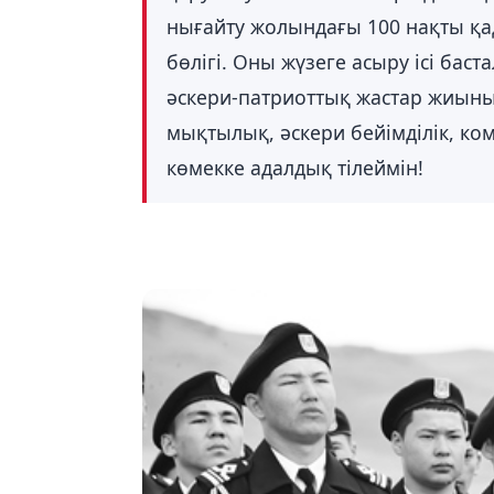
нығайту жолындағы 100 нақты қ
бөлігі. Оны жүзеге асыру ісі бас
әскери-патриоттық жастар жиыны
мықтылық, әскери бейімділік, ко
көмекке адалдық тілеймін!