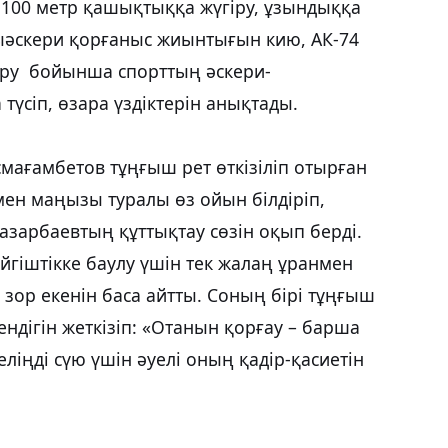
 100 метр қашықтыққа жүгіру, ұзындыққа
лпыәскери қорғаныс жиынтығын кию, АК-74
ыру бойынша спорттың әскери-
үсіп, өзара үздіктерін анықтады.
мағамбетов тұңғыш рет өткізіліп отырған
ен маңызы туралы өз ойын білдіріп,
зарбаевтың құттықтау сөзін оқып берді.
йгіштікке баулу үшін тек жалаң ұранмен
ы зор екенін баса айтты. Соның бірі тұңғыш
ндігін жеткізіп: «Отанын қорғау – барша
іңді сүю үшін әуелі оның қадір-қасиетін