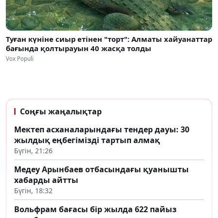
Туған күніне сиыр етінен "торт": Алматы хайуанаттар
бағында қолтырауын 40 жасқа толды
Vox Populi
Соңғы жаңалықтар
Мектеп асханаларындағы тендер дауы: 30
жылдық еңбегімізді тартып алмақ
Бүгін, 21:26
Медеу Арынбаев отбасындағы қуанышты
хабарды айтты
Бүгін, 18:32
Вольфрам бағасы бір жылда 622 пайыз