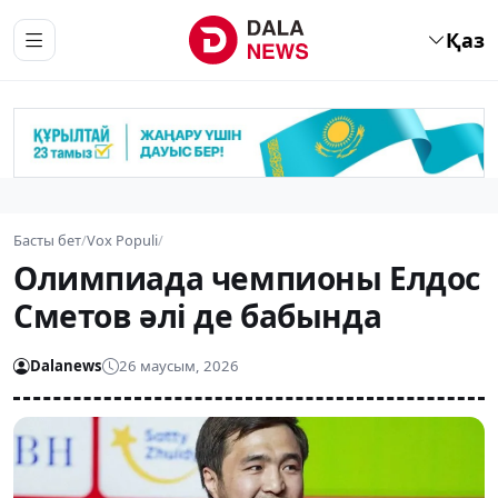
Қаз
Басты бет
/
Vox Populi
/
Олимпиада чемпионы Елдос
Сметов әлі де бабында
Dalanews
26 маусым, 2026