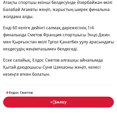
Атақты спортшы екінші белдесуінде Әзербайжан өкілі
Балабай Ағаевты жеңіп, жарыстың ширек финалына
жолдама алды.
Енді 60 келіге дейінгі салмақ дәрежесінің 1/4
финалында Сметов Франция спортшысы Энцо Джин
мен Қырғызстан өкілі Тұғол Қанатбек уулу арасындағы
кездесудің жеңімпазымен белдеседі.
Еске салайық, Елдос Сметов алғашқы айналымда
Қытай дзюдошысы Суня Цзяхаоны жеңіп, келесі
кезеңге өткен болатын.
Елдос Сметов
Бөлісу