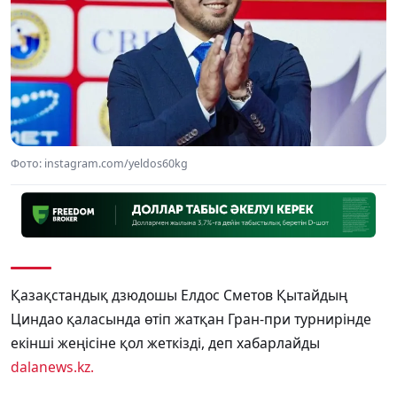
Фото: instagram.com/yeldos60kg
Қазақстандық дзюдошы Елдос Сметов Қытайдың
Циндао қаласында өтіп жатқан Гран-при турнирінде
екінші жеңісіне қол жеткізді, деп хабарлайды
dalanews.kz.