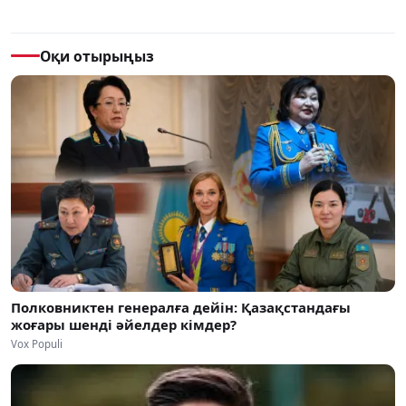
Оқи отырыңыз
Полковниктен генералға дейін: Қазақстандағы
жоғары шенді әйелдер кімдер?
Vox Populi