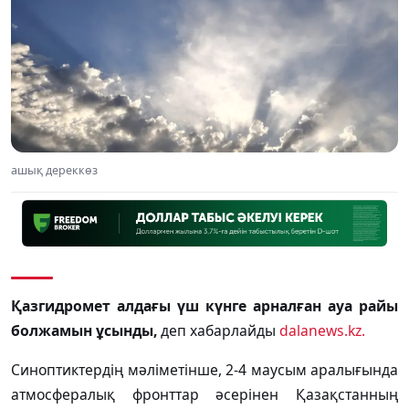
ашық дереккөз
Қазгидромет алдағы үш күнге арналған ауа райы
болжамын ұсынды,
деп хабарлайды
dalanews.kz.
Синоптиктердің мәліметінше, 2-4 маусым аралығында
атмосфералық фронттар әсерінен Қазақстанның