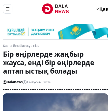
Қаз
Басты бет
/
Біле жүріңіз!
/
Бір өңірлерде жаңбыр
жауса, енді бір өңірлерде
аптап ыстық болады
Dalanews
1 маусым, 2026