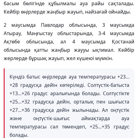
басым бөлігінде құбылмалы ауа райы сақталады.
Кейбір өңірлерде жаңбыр жауып, найзағай ойнайды.
2 маусымда Павлодар облысында, 3 маусымда
Атырау, Маңғыстау облыстарында, 3-4 маусымда
Ақтөбе облысында, ал 4 маусымда Қостанай
облысында қатты жаңбыр жаууы ықтимал. Кейбір
жерлерде бұршақ жауып, жел күшеюі мүмкін.
Күндіз батыс өңірлерде ауа температурасы +23…
+28 градусқа дейін көтеріледі. Солтүстік-батыста
+13…+26 градус аралығында болады. Солтүстікте
+25…+32 градусқа дейін, орталық пен шығыста
+27…+36 градусқа дейін жылынады. Ал оңтүстік
және оңтүстік-шығыс аймақтарда ауа
температурасы сәл төмендеп, +25…+35 градус
болады.