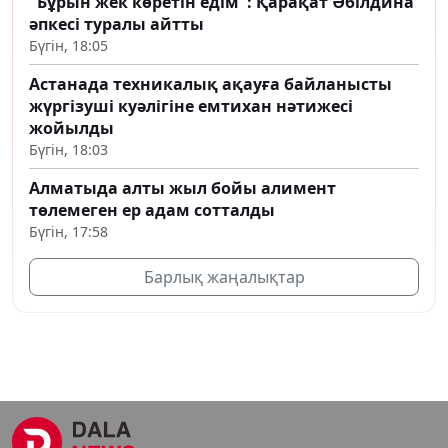
"Бұрын жек көретін едім": Қарақат Әбілдина
әпкесі туралы айтты
Бүгін, 18:05
Астанада техникалық ақауға байланысты
жүргізуші куәлігіне емтихан нәтижесі
жойылды
Бүгін, 18:03
Алматыда алты жыл бойы алимент
төлемеген ер адам сотталды
Бүгін, 17:58
Барлық жаңалықтар