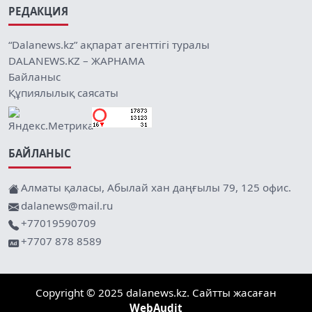
РЕДАКЦИЯ
“Dalanews.kz” ақпарат агенттігі туралы
DALANEWS.KZ – ЖАРНАМА
Байланыс
Құпиялылық саясаты
БАЙЛАНЫС
Алматы қаласы, Абылай хан даңғылы 79, 125 офис.
dalanews@mail.ru
+77019590709
+7707 878 8589
Copyright © 2025 dalanews.kz. Сайтты жасаған
WebAudit