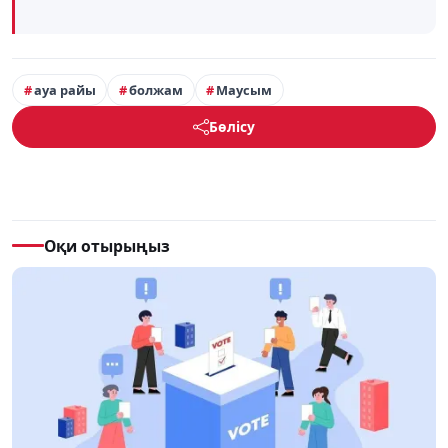
ауа райы
болжам
Маусым
Бөлісу
Оқи отырыңыз