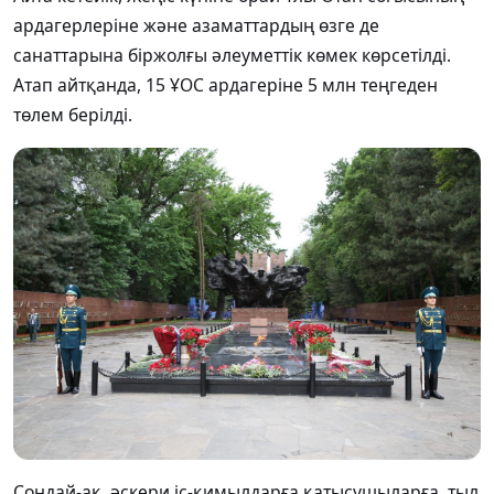
ардагерлеріне және азаматтардың өзге де
санаттарына біржолғы әлеуметтік көмек көрсетілді.
Атап айтқанда, 15 ҰОС ардагеріне 5 млн теңгеден
төлем берілді.
Сондай-ақ, әскери іс-қимылдарға қатысушыларға, тыл