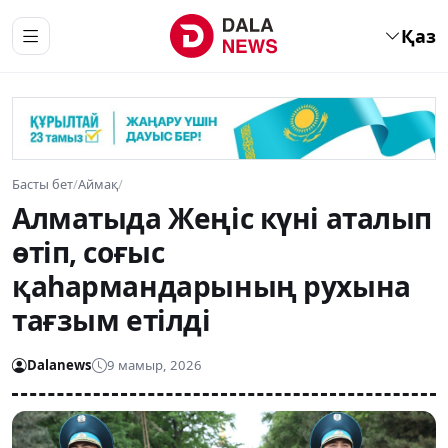
Қаз
Басты бет
/
Аймақ
/
Алматыда Жеңіс күні аталып
өтіп, соғыс
қаһармандарының рухына
тағзым етілді
Dalanews
9 мамыр, 2026