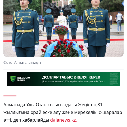
Фото: Алматы әкімдігі
Алматыда Ұлы Отан соғысындағы Жеңістің 81
жылдығына орай еске алу және мерекелік іс-шаралар
өтті, деп хабарлайды
dalanews.kz.