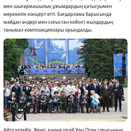
мен шығармашылық ұжымдардың қатысуымен
мерекелік концерт өтті. Бағдарлама барысында
майдан әндері мен соғыстан кейінгі жылдардың
танымал композициялары орындалды.
Айта кетейік, Жеңіс күніне орай Ұлы Отан соғысының