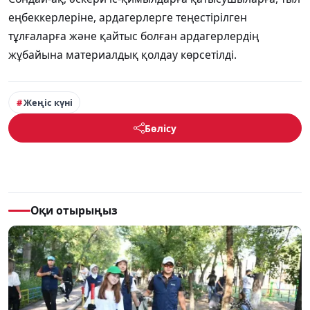
еңбеккерлеріне, ардагерлерге теңестірілген
тұлғаларға және қайтыс болған ардагерлердің
жұбайына материалдық қолдау көрсетілді.
Жеңіс күні
Бөлісу
Оқи отырыңыз