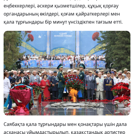
еңбеккерлері, әскери қызметшілер, құқық қорғау
органдарының өкілдері, қоғам қайраткерлері мен
қала тұрғындары бір минут үнсіздікпен тағзым етті.
Саябақта қала тұрғындары мен қонақтары үшін дала
асханасы ұйымдастырылып, қазақстандық артистер