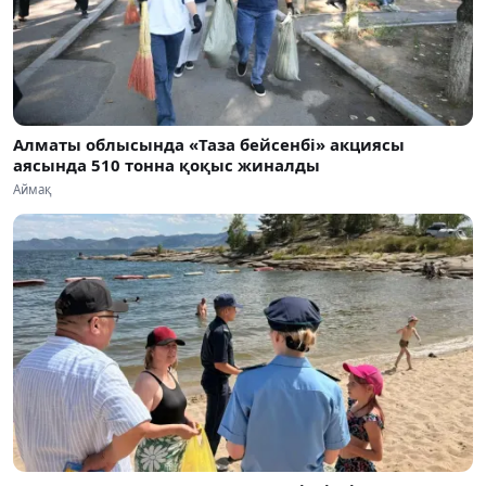
Алматы облысында «Таза бейсенбі» акциясы
аясында 510 тонна қоқыс жиналды
Аймақ