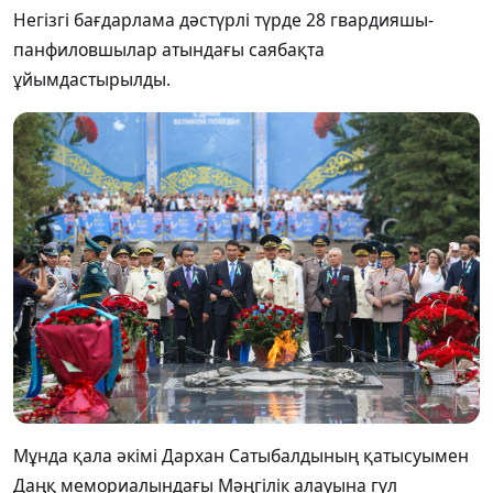
Негізгі бағдарлама дәстүрлі түрде 28 гвардияшы-
панфиловшылар атындағы саябақта
ұйымдастырылды.
Мұнда қала әкімі Дархан Сатыбалдының қатысуымен
Даңқ мемориалындағы Мәңгілік алауына гүл