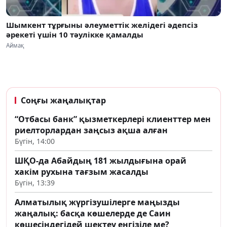
Шымкент тұрғыны әлеуметтік желідегі әдепсіз
әрекеті үшін 10 тәулікке қамалды
Аймақ
Соңғы жаңалықтар
“Отбасы банк” қызметкерлері клиенттер мен
риелторлардан заңсыз ақша алған
Бүгін, 14:00
ШҚО-да Абайдың 181 жылдығына орай
хакім рухына тағзым жасалды
Бүгін, 13:39
Алматылық жүргізушілерге маңызды
жаңалық: басқа көшелерде де Саин
көшесіндегідей шектеу енгізіле ме?