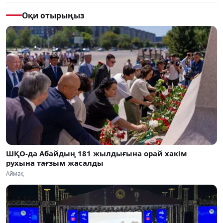
Оқи отырыңыз
ШҚО-да Абайдың 181 жылдығына орай хакім
рухына тағзым жасалды
Аймақ