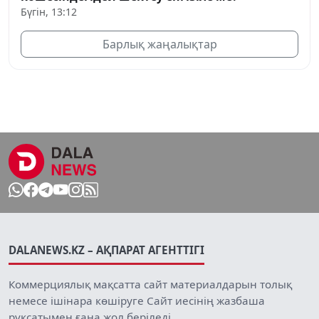
Бүгін, 13:12
Барлық жаңалықтар
DALANEWS.KZ – АҚПАРАТ АГЕНТТІГІ
Коммерциялық мақсатта сайт материалдарын толық
немесе ішінара көшіруге Сайт иесінің жазбаша
рұқсатымен ғана жол беріледі.