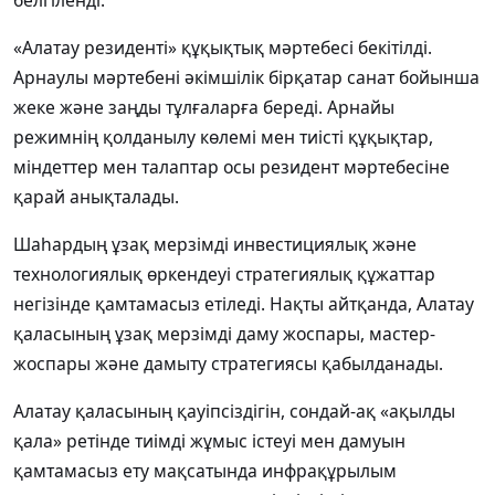
белгіленді.
«Алатау резиденті» құқықтық мәртебесі бекітілді.
Арнаулы мәртебені әкімшілік бірқатар санат бойынша
жеке және заңды тұлғаларға береді. Арнайы
режимнің қолданылу көлемі мен тиісті құқықтар,
міндеттер мен талаптар осы резидент мәртебесіне
қарай анықталады.
Шаһардың ұзақ мерзімді инвестициялық және
технологиялық өркендеуі стратегиялық құжаттар
негізінде қамтамасыз етіледі. Нақты айтқанда, Алатау
қаласының ұзақ мерзімді даму жоспары, мастер-
жоспары және дамыту стратегиясы қабылданады.
Алатау қаласының қауіпсіздігін, сондай-ақ «ақылды
қала» ретінде тиімді жұмыс істеуі мен дамуын
қамтамасыз ету мақсатында инфрақұрылым