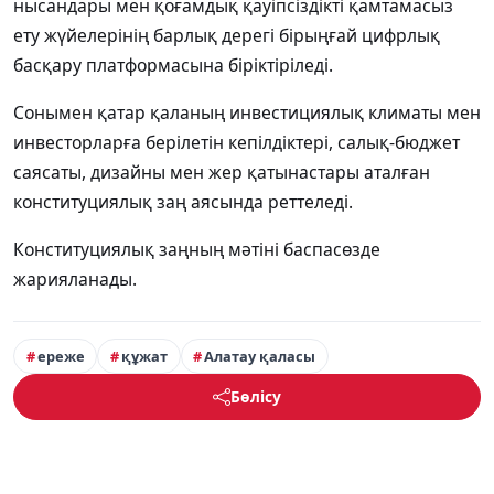
нысандары мен қоғамдық қауіпсіздікті қамтамасыз
ету жүйелерінің барлық дерегі бірыңғай цифрлық
басқару платформасына біріктіріледі.
Сонымен қатар қаланың инвестициялық климаты мен
инвесторларға берілетін кепілдіктері, салық-бюджет
саясаты, дизайны мен жер қатынастары аталған
конституциялық заң аясында реттеледі.
Конституциялық заңның мәтіні баспасөзде
жарияланады.
ереже
құжат
Алатау қаласы
Бөлісу