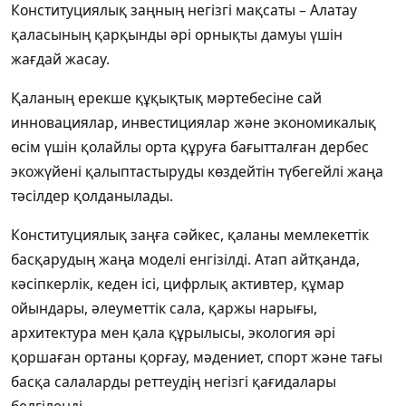
Конституциялық заңның негізгі мақсаты – Алатау
қаласының қарқынды әрі орнықты дамуы үшін
жағдай жасау.
Қаланың ерекше құқықтық мәртебесіне сай
инновациялар, инвестициялар және экономикалық
өсім үшін қолайлы орта құруға бағытталған дербес
экожүйені қалыптастыруды көздейтін түбегейлі жаңа
тәсілдер қолданылады.
Конституциялық заңға сәйкес, қаланы мемлекеттік
басқарудың жаңа моделі енгізілді. Атап айтқанда,
кәсіпкерлік, кеден ісі, цифрлық активтер, құмар
ойындары, әлеуметтік сала, қаржы нарығы,
архитектура мен қала құрылысы, экология әрі
қоршаған ортаны қорғау, мәдениет, спорт және тағы
басқа салаларды реттеудің негізгі қағидалары