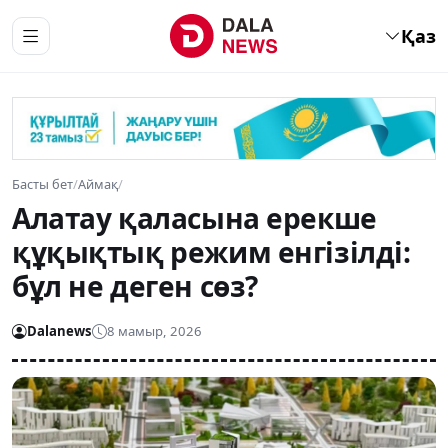
Қаз
Басты бет
/
Аймақ
/
Алатау қаласына ерекше
құқықтық режим енгізілді:
бұл не деген сөз?
Dalanews
8 мамыр, 2026