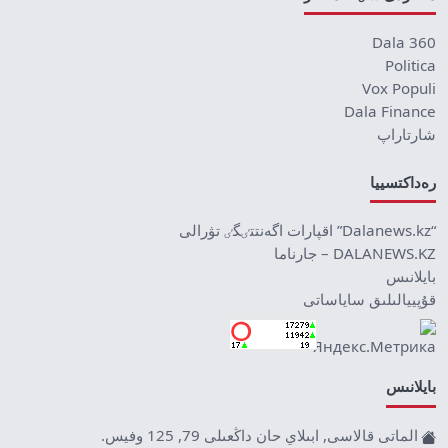
Dala 360
Politica
Vox Populi
Dala Finance
شارتاراپ
رەداكتسييا
“Dalanews.kz” اقپارات اگەنتتٸگٸ تۋرالى
DALANEWS.KZ – جارناما
بايلانىس
قۇپييالىلىق ساياساتى
بايلانىس
الماتى قالاسى, ابىلاي حان داڭعىلى 79, 125 وفيس.