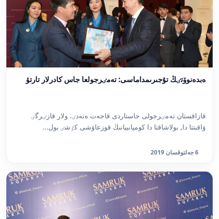
ەبدەنوۆتٸڭ تۇجىرىمداماسى: تەمٸرجولعا جاس كادرلار تارتۋ
قازاقستان تەمٸرجولى جاستاردى قاجەت ەتەدٸ. ولار قازٸرگٸ
ۋاقىتتا دا, بولاشاقتا دا كومپانييانىڭ قوزعاۋشى كٷشٸ بول...
6 جەلتوقسان 2019