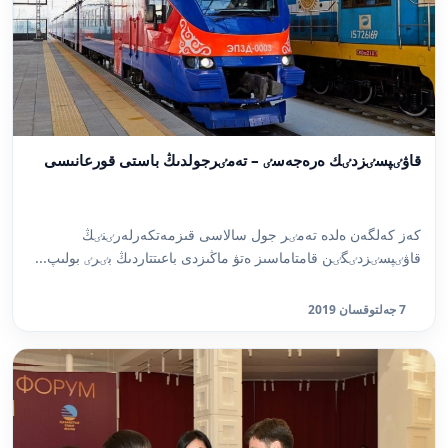
قاۋٸپسٸزدٸك ەرەجەسٸ – تەمٸرجولدىڭ باستى قورعانىسى
كەز كەلگەن ەلدە تەمٸر جول سالاسى قىزمەتكەرلەرٸنٸڭ
قاۋٸپسٸزدٸگٸن قامتاماسىز ەتۋ ماڭىزدى باعىتتاردىڭ بٸرٸ بولىپ...
7 جەلتوقسان 2019