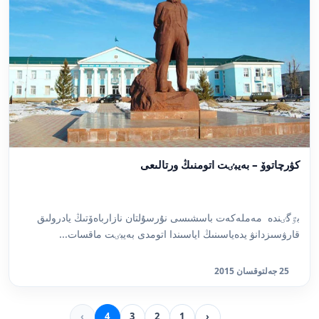
كۋرچاتوۆ – بەيبٸت اتومنىڭ ورتالىعى
بٷگٸندە مەملەكەت باسشىسى نۇرسۇلتان نازارباەۆتىڭ يادرولىق
قارۋسىزدانۋ يدەياسىنىڭ اياسىندا اتومدى بەيبٸت ماقسات...
25 جەلتوقسان 2015
›
4
3
2
1
‹