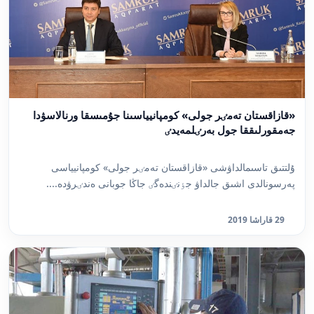
«قازاقستان تەمٸر جولى» كومپانيياسىنا جۇمىسقا ورنالاسۋدا
جەمقورلىققا جول بەرٸلمەيدٸ
ۇلتتىق تاسىمالداۋشى «قازاقستان تەمٸر جولى» كومپانيياسى
پەرسونالدى اشىق جالداۋ جٶنٸندەگٸ جاڭا جوبانى ەندٸرۋدە....
29 قاراشا 2019