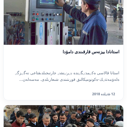
استانادا بيزنەس قارقىندى دامۋدا
استانا قالاسى ەكٸمدٸگٸندە بٸرٸنشٸ جارتىجىلدىقتاعى نەگٸزگٸ
ەلەۋمەتتٸك-ەكونوميكالىق قورىتىندى شىعارىلدى. مەسەلەن...
12 شٸلدە 2018