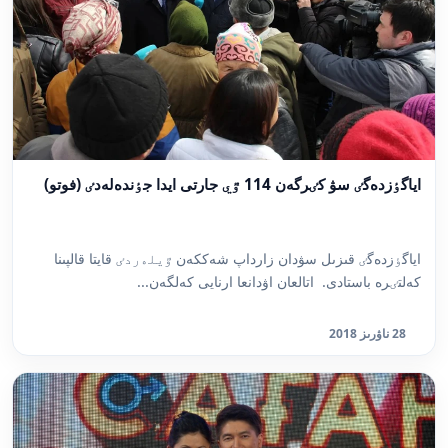
اياگٶزدەگٸ سۋ كٸرگەن 114 ٷي جارتى ايدا جٶندەلەدٸ (فوتو)
اياگٶزدەگٸ قىزىل سۋدان زارداپ شەككەن ٷيلەردٸ قايتا قالپىنا
كەلتٸرە باستادى. اتالعان اۋدانعا ارنايى كەلگەن...
28 ناۋرىز 2018