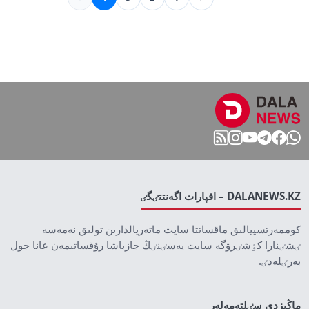
DALANEWS.KZ – اقپارات اگەنتتٸگٸ
كوممەرتسييالىق ماقساتتا سايت ماتەريالدارىن تولىق نەمەسە
ٸشٸنارا كٶشٸرۋگە سايت يەسٸنٸڭ جازباشا رۇقساتىمەن عانا جول
بەرٸلەدٸ.
ماڭىزدى سٸلتەمەلەر