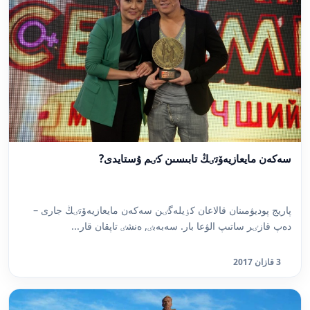
سەكەن مايعازيەۆتٸڭ تابىسىن كٸم ۇستايدى?
پاريج پوديۋمىنان قالاعان كٶيلەگٸن سەكەن مايعازيەۆتٸڭ جارى –
دەپ قازٸر ساتىپ الۋعا بار. سەبەبٸ, ەنشٸ تاپقان قار...
3 قازان 2017