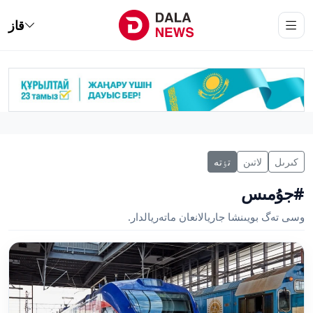
قاز
كىرىل
لاتىن
تٶتە
#جۇمىس
وسى تەگ بويىنشا جاريالانعان ماتەريالدار.