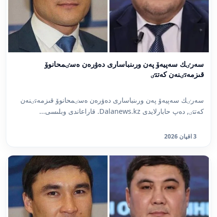
سەرٸك سەپيەۆ پەن ورىنباسارى دەۋرەن ەسٸمحانوۆ
قىزمەتٸنەن كەتتٸ
سەرٸك سەپيەۆ پەن ورىنباسارى دەۋرەن ەسٸمحانوۆ قىزمەتٸنەن
كەتتٸ, دەپ حابارلايدى Dalanews.kz. قاراعاندى وبلىسى...
3 اقپان 2026