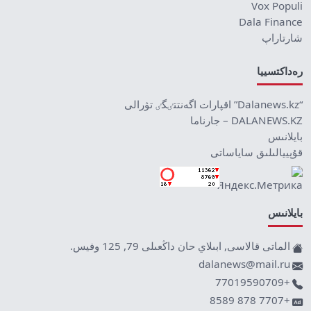
Vox Populi
Dala Finance
شارتاراپ
رەداكتسييا
“Dalanews.kz” اقپارات اگەنتتٸگٸ تۋرالى
DALANEWS.KZ – جارناما
بايلانىس
قۇپييالىلىق ساياساتى
بايلانىس
الماتى قالاسى, ابىلاي حان داڭعىلى 79, 125 وفيس.
dalanews@mail.ru
+77019590709
+7707 878 8589