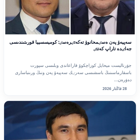
سەپيەۆ پەن ەسٸمحانوۆ تەكەتٸرەسٸ: كوميسسييا قورىتىندىسى
جەلٸدە تاراپ كەتتٸ
جۋرناليست ميحايل كوزاچكوۆ قاراعاندى وبلىسى سپورت
باسقارماسىنىڭ باسشىسى سەرٸك سەپيەۆ پەن ونىڭ ورىنباسارى
دەۋرەن...
28 قاڭتار 2026