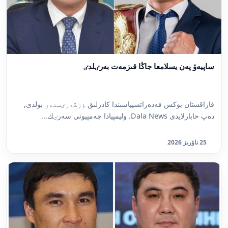
ساپيەۆ پەن يسلامعا جاڭا قىزمەت بەرٸلدٸ
قازاقستان بوكس فەدەراتسيياسىندا كادرلىق ٶزگەرٸستەر بولدى,
دەپ حابارلايدى Dala News. وليمپيادا چەمپيونى سەرٸك...
25 ناۋرىز 2026