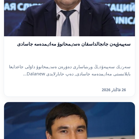
سەپيەۆپەن جانجالداسقان ەسٸمحانوۆ مەلٸمدەمە جاسادى
سەرٸك سەپيەۆتٸڭ ورىنباسارى دەۋرەن ەسٸمحانوۆ داۋلى جاعدايعا
بايلانىستى مەلٸمدەمە جاسادى, دەپ حابارلايدى Dalanew...
26 قاڭتار 2026