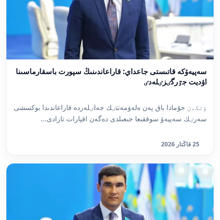
سەپيەۆكە قاتىستى جاعداي: قاراعاندىنىڭ سپورت باسقارماسىنا
اۋديت جٷرگٸزٸلەدٸ
ٶتكەن جۇمادا باق پەن ەلەۋمەتتٸك جەلٸلەردە قاراعاندىدا بوكسشى
سەرٸك سەپيەۆ سوققىعا جىعىلدى دەگەن اقپارات تارادى...
25 قاڭتار 2026