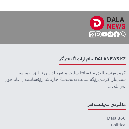
DALANEWS.KZ – اقپارات اگەنتتٸگٸ
كوممەرتسييالىق ماقساتتا سايت ماتەريالدارىن تولىق نەمەسە
ٸشٸنارا كٶشٸرۋگە سايت يەسٸنٸڭ جازباشا رۇقساتىمەن عانا جول
بەرٸلەدٸ.
ماڭىزدى سٸلتەمەلەر
Dala 360
Politica