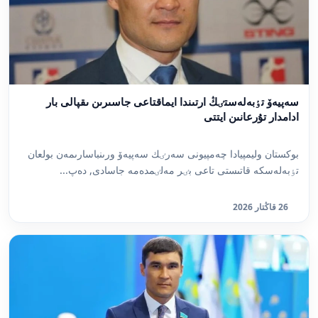
سەپيەۆ تٶبەلەستٸڭ ارتىندا ايماقتاعى جاسىرىن ىقپالى بار
ادامدار تۇرعانىن ايتتى
بوكستان وليمپيادا چەمپيونى سەرٸك سەپيەۆ ورىنباسارىمەن بولعان
تٶبەلەسكە قاتىستى تاعى بٸر مەلٸمدەمە جاسادى, دەپ...
26 قاڭتار 2026