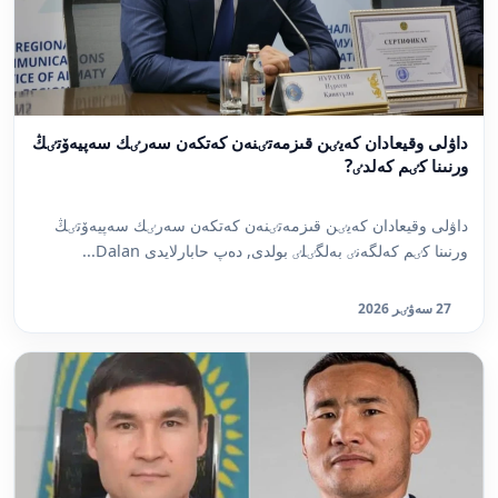
داۋلى وقيعادان كەيٸن قىزمەتٸنەن كەتكەن سەرٸك سەپيەۆتٸڭ
ورنىنا كٸم كەلدٸ?
داۋلى وقيعادان كەيٸن قىزمەتٸنەن كەتكەن سەرٸك سەپيەۆتٸڭ
ورنىنا كٸم كەلگەنٸ بەلگٸلٸ بولدى, دەپ حابارلايدى Dalan...
27 سەۋٸر 2026