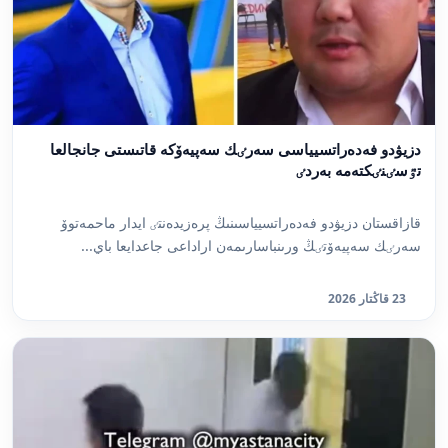
دزيۋدو فەدەراتسيياسى سەرٸك سەپيەۆكە قاتىستى جانجالعا
تٷسٸنٸكتەمە بەردٸ
قازاقستان دزيۋدو فەدەراتسيياسىنىڭ پرەزيدەنتٸ ايدار ماحمەتوۆ
سەرٸك سەپيەۆتٸڭ ورىنباسارىمەن اراداعى جاعدايعا باي...
23 قاڭتار 2026