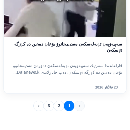
سەپيەۆپەن تٶبەلەسكەن ەسٸمحانوۆ بۇعان دەيٸن دە كٶزگە
تٷسكەن
قاراعاندىدا سەرٸك سەپيەۆپەن تٶبەلەسكەن دەۋرەن ەسٸمحانوۆ
بۇعان دەيٸن دە كٶزگە تٷسكەن, دەپ حابارلايدى Dalanews.k...
23 قاڭتار 2026
›
3
2
1
‹