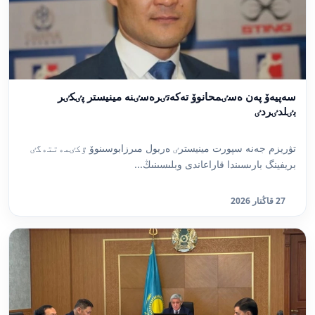
سەپيەۆ پەن ەسٸمحانوۆ تەكەتٸرەسٸنە مينيستر پٸكٸر
بٸلدٸردٸ
تۋريزم جەنە سپورت مينيسترٸ ەربول مىرزابوسىنوۆ ٷكٸمەتتەگٸ
بريفينگ بارىسىندا قاراعاندى وبلىسىنىڭ...
27 قاڭتار 2026