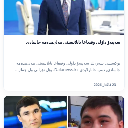
سەپيەۆ داۋلى وقيعاعا بايلانىستى مەلٸمدەمە جاسادى
بوكسشى سەرٸك سەپيەۆ داۋلى وقيعاعا بايلانىستى مەلٸمدەمە
جاسادى, دەپ حابارلايدى Dalanews.kz. بۇل تۋرالى ول جەلٸ...
23 قاڭتار 2026