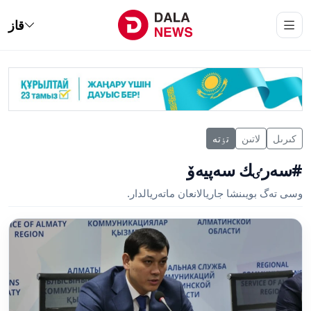
قاز
كىرىل
لاتىن
تٶتە
#سەرٸك سەپيەۆ
وسى تەگ بويىنشا جاريالانعان ماتەريالدار.