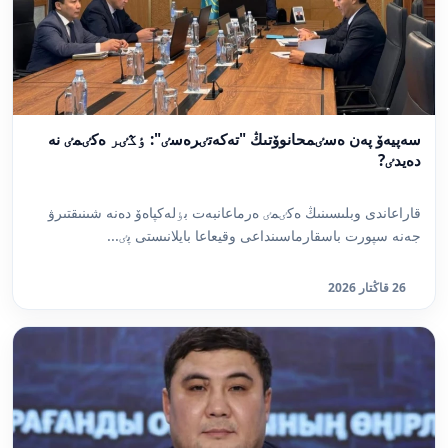
سەپيەۆ پەن ەسٸمحانوۆتىڭ "تەكەتٸرەسٸ": ٶڭٸر ەكٸمٸ نە
دەيدٸ?
قاراعاندى وبلىسىنىڭ ەكٸمٸ ەرماعانبەت بٶلەكپاەۆ دەنە شىنىقتىرۋ
جەنە سپورت باسقارماسىنداعى وقيعاعا بايلانىستى پٸ...
26 قاڭتار 2026