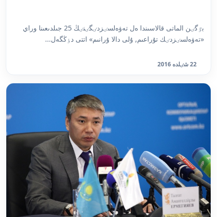
بٷگٸن الماتى قالاسىندا ەل تەۋەلسٸزدٸگٸنٸڭ 25 جىلدىعىنا وراي
«تەۋەلسٸزدٸك تۇراعىم, ۇلى دالا ۇرانىم» اتتى دٶڭگەل...
22 شٸلدە 2016