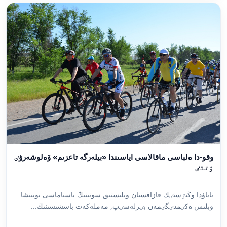
وقو-دا ەلباسى ماقالاسى اياسىندا «بيلەرگە تاعزىم» ۆەلوشەرۋٸ
ٶتتٸ
تاياۋدا وڭتٷستٸك قازاقستان وبلىستىق سوتىنىڭ باستاماسى بويىنشا
وبلىس ەكٸمدٸگٸمەن بٸرلەسٸپ, مەملەكەت باسشىسىنىڭ...