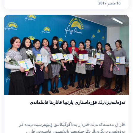
16 مامىر 2017
تەۋەلسٸزدٸك قۇرداستارى پارتييا قاتارىنا قابىلداندى
قازاق مەملەكەتتٸك قىزدار پەداگوگيكالىق ۋنيۆەرسيتەتٸندە قر
تەۋەلسٸزدٸگٸنٸڭ 25 جىلدىعىنا بايلانىستى قاسيەتتٸ قار...