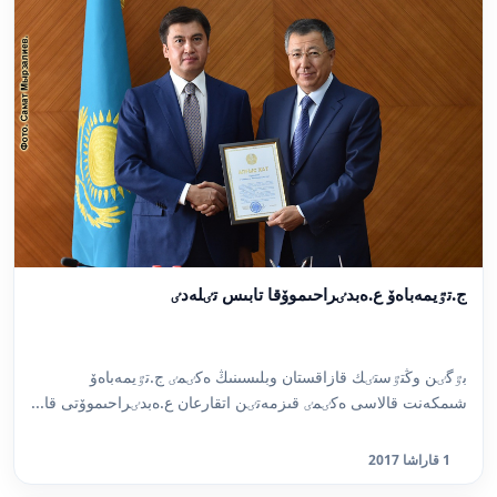
ج.تٷيمەباەۆ ع.ەبدٸراحىموۆقا تابىس تٸلەدٸ
بٷگٸن وڭتٷستٸك قازاقستان وبلىسىنىڭ ەكٸمٸ ج.تٷيمەباەۆ
شىمكەنت قالاسى ەكٸمٸ قىزمەتٸن اتقارعان ع.ەبدٸراحىموۆتى قا...
1 قاراشا 2017