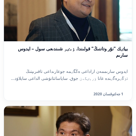
بيلٸك "نۇر وتاننىڭ" قولىندا. ٶمٸر شىندىعى سول – ايدوس
سارىم
ايدوس سارىممەن اراداعى ەڭگٸمە جوعارىداعى تاقىرىپتىڭ
تٶڭٸرەگٸندە عانا ٶربٸگەن جوق. ساياساتتانۋشى الداعى سايلاۋد...
1 جەلتوقسان 2020