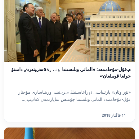
م.قۇل-مۇحاممەد: «الماتى وبلىسىندا ٶنەركəسٸپتەردٸ دامىتۋ
جولعا قويىلعان»
«نۇر وتان» پارتيياسى تٶراعاسىنىڭ بٸرٸنشٸ ورىنباسارى مۇحتار
قۇل-مۇحاممەد الماتى وبلىسىنا جۇمىس ساپارىمەن كەلٸپ,...
11 قاڭتار 2018