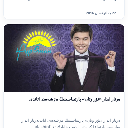
22 جەلتوقسان 2016
ەرنار ايدار «نۇر وتان» پارتيياسىنىڭ مٷشەسٸ اتاندى
ەرنار ايدار «نۇر وتان» پارتيياسىنىڭ مٷشەسٸ اتاندىەرنار ايدار
ساياسي پارتيياعا كٸردٸ, - دەپ حابارلايدى alashinf...