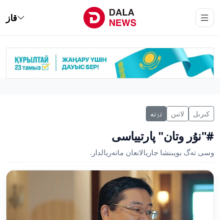
قاز
كىرىل
لاتىن
تٶتە
#"نۇر وتان" پارتيياسى
وسى تەگ بويىنشا جاريالانعان ماتەريالدار.