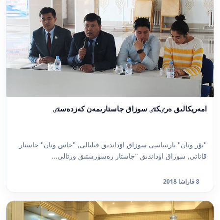
امەريكالىق ەرٸكتٸ سوزاق جاستارىمەن كەزدەستٸ
"نۇر وتان" پارتيياسى سوزاق اۋداندىق فيليالى, "جاس وتان" جاستار
قاناتى, سوزاق اۋداندىق "جاستار رەسۋرستىق ورتالى...
8 قاراشا 2018