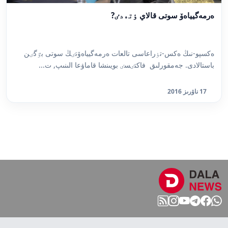
ەرمەگيياەۆ سوتى قالاي ٶتەدٸ?
ەكسپو-نىڭ ەكس-تٶراعاسى تالعات ەرمەگيياەۆتٸڭ سوتى بٷگٸن
باستالادى. جەمقورلىق فاكتٸسٸ بويىنشا قاماۋعا الىنىپ, ت...
17 ناۋرىز 2016