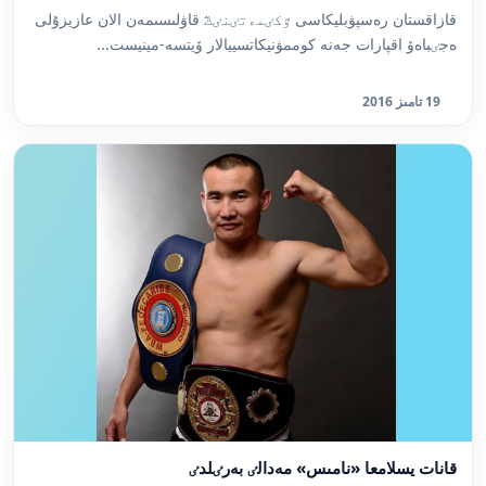
قازاقستان رەسپۋبليكاسى ٷكٸمەتٸنٸڭ قاۋلىسىمەن الان عازيزۇلى
ەجٸباەۆ اقپارات جەنە كوممۋنيكاتسييالار ۆيتسە-مينيست...
19 تامىز 2016
قانات يسلامعا «نامىس» مەدالٸ بەرٸلدٸ