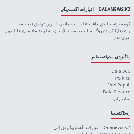
DALANEWS.KZ – اقپارات اگەنتتٸگٸ
كوممەرتسييالىق ماقساتتا سايت ماتەريالدارىن تولىق نەمەسە
ٸشٸنارا كٶشٸرۋگە سايت يەسٸنٸڭ جازباشا رۇقساتىمەن عانا جول
بەرٸلەدٸ.
ماڭىزدى سٸلتەمەلەر
Dala 360
Politica
Vox Populi
Dala Finance
شارتاراپ
رەداكتسييا
“Dalanews.kz” اقپارات اگەنتتٸگٸ تۋرالى