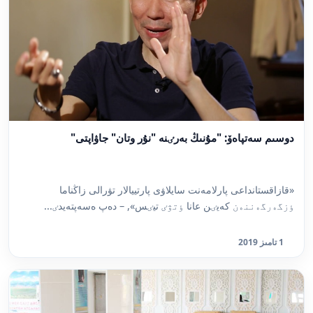
دوسىم سەتپاەۆ: "مۇنىڭ بەرٸنە "نۇر وتان" جاۋاپتى"
«قازاقستانداعى پارلامەنت سايلاۋى پارتييالار تۋرالى زاڭناما
ٶزگەرگەننەن كەيٸن عانا ٶتۋٸ تيٸس», – دەپ ەسەپتەيدٸ...
1 تامىز 2019