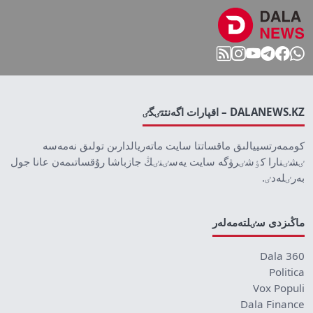
DALANEWS.KZ – اقپارات اگەنتتٸگٸ
كوممەرتسييالىق ماقساتتا سايت ماتەريالدارىن تولىق نەمەسە
ٸشٸنارا كٶشٸرۋگە سايت يەسٸنٸڭ جازباشا رۇقساتىمەن عانا جول
بەرٸلەدٸ.
ماڭىزدى سٸلتەمەلەر
Dala 360
Politica
Vox Populi
Dala Finance