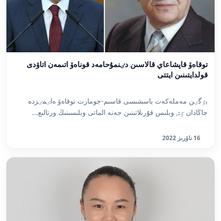
توقاەۆ قاپشاعاي قالاسىن دٸنمۇحامەد قوناەۆ اتىمەن اتاۋدى
قولدايتىنىن ايتتى
بٷگٸن مەملەكەت باسشىسى قاسىم-جومارت توقاەۆ ەلٸمٸزدە
جاڭادان ٷش وبلىس قۇرىلاتىنىن جەنە الماتى وبلىسىنىڭ ورتالىع...
16 ناۋرىز 2022