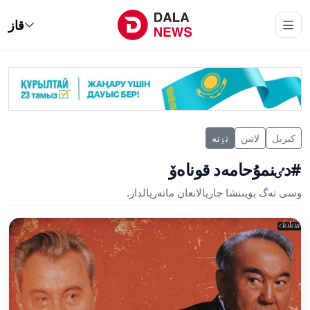
قاز
كىرىل
لاتىن
تٶتە
#دٸنمۇحامەد قوناەۆ
وسى تەگ بويىنشا جاريالانعان ماتەريالدار.