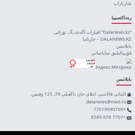
شارتاراپ
رەداكتسييا
“Dalanews.kz” اقپارات اگەنتتٸگٸ تۋرالى
DALANEWS.KZ – جارناما
بايلانىس
قۇپييالىلىق ساياساتى
بايلانىس
الماتى قالاسى, ابىلاي حان داڭعىلى 79, 125 وفيس.
dalanews@mail.ru
+77019590709
+7707 878 8589