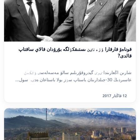
قوناەۆ قارقارا ٶزەنٸن ىستىقكٶلگە بۇرۋدان قالاي ساقتاپ
قالدى?
شارىن اڭعارىندا ٸرٸ گيدروقۇرىلىم سالۋ مەسەلەسٸ ٶتكەن
عاسىردىڭ 30-جىلدارىنان باستاپ سٶز بولا باستاعان ەدٸ. سول...
12 قاڭتار 2017