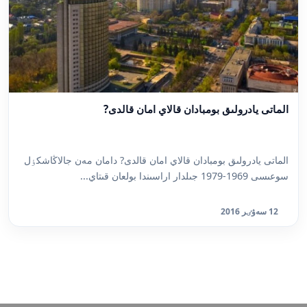
الماتى يادرولىق بومبادان قالاي امان قالدى?
الماتى يادرولىق بومبادان قالاي امان قالدى? دامان مەن جالاڭاشكٶل
سوعىسى 1969-1979 جىلدار اراسىندا بولعان قىتاي...
12 سەۋٸر 2016