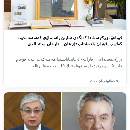
قوناەۆ تٷركٸستانعا كەلگەن سايىن ياسساۋي كەسەنەسٸنە
كەلٸپ, قۇران باعىشتاپ تۇرعان – دارحان ساتىبالدى
تٷركٸستانداعى «فاراب» كٸتاپحاناسىندا مەملەكەت جەنە قوعام
قايراتكەرٸ دٸنمۇحامەد قوناەۆتىڭ 110 جىلدىعىنا ارنالعا...
8 جەلتوقسان 2022