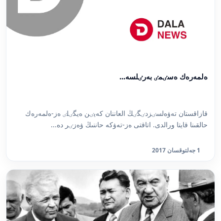
ەلمەرەك ەسٸمٸ بەرٸلسە...
قازاقستان تەۋەلسٸزدٸگٸڭ العاننان كەيٸن ەيگٸلٸ ەز-ەلمەرەك
حالقىنا قايتا ورالدى. اتاقتى ەز-تەۋكە حاننىڭ ۋەزٸر دە...
1 جەلتوقسان 2017