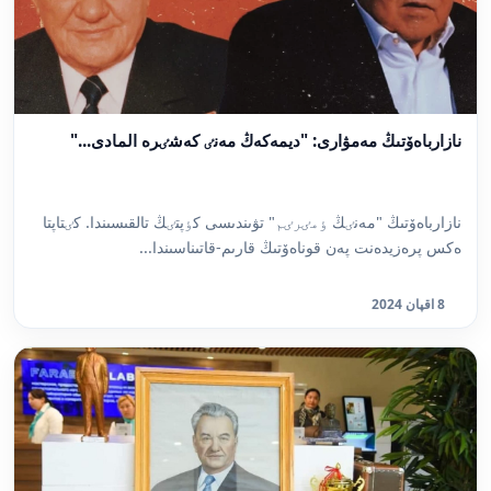
نازارباەۆتىڭ مەمۋارى: "ديمەكەڭ مەنٸ كەشٸرە المادى..."
نازارباەۆتىڭ "مەنٸڭ ٶمٸرٸم" تۋىندىسى كٶپتٸڭ تالقىسىندا. كٸتاپتا
ەكس پرەزيدەنت پەن قوناەۆتىڭ قارىم-قاتىناسىندا...
8 اقپان 2024