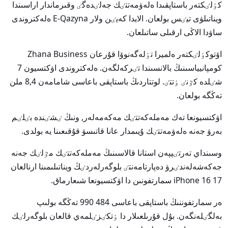
كٶلٸكتەر باستاپقىدا ەلەۋمەتتٸك جەلٸدەگٸ وقىرماندار اراسىندا
ويناتىلۋى تيٸس بولعان. الايدا كەيٸن ولار E-Qazyna ەلەكتروندى
ساۋدا الاڭى ارقىلى ساتىلعان.
اۆتوكٶلٸكتەر ەلميرا تٶلەگەنوۆا قۇرعان Zhana Business
كومپانيياسىنىڭ بالانسىندا تٸركەلگەن. ەلەكتروندى اۋكتسيون 7
شٸلدە كٷنٸ ٶتتٸ. لوتتاردىڭ باستاپقى باعاسى شامامەن 8,4 ملن
تەڭگە بولعان.
اۋكتسيونعا تەك مەملەكەتتٸك مەكەمەلەر, ونىڭ ٸشٸندە بٸلٸم
بەرۋ جەنە ەلەۋمەتتٸك ۇيىمدار عانا قاتىسۋ قۇقىعىنا يە بولدى.
وسىنداي تەرتٸپپەن استانا قالاسىنىڭ مەملەكەتتٸك مٷلٸك جەنە
جەكەشەلەندٸرۋ دەپارتامەنتٸ بلوگەرلەردٸڭ ويناتىلىمىنا ارنالعان
17 iPhone 16 سمارتفونىن دا اۋكتسيونعا شىعارماق.
ەر سمارتفوننىڭ باستاپقى باعاسى 484 990 تەڭگە بولىپ
بەلگٸلەنگەن. بۇل قۇرىلعىلار دا ٶتكٸزٸلمەي قالعان بلوگەرلٸك