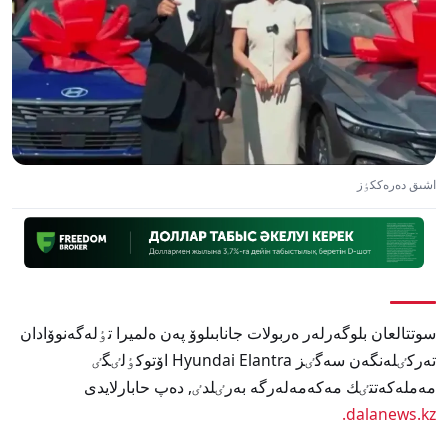
اشىق دەرەككٶز
سوتتالعان بلوگەرلەر ەربولات جانابىلوۆ پەن ەلميرا تٶلەگەنوۆادان
تەركٸلەنگەن سەگٸز Hyundai Elantra اۆتوكٶلٸگٸ
مەملەكەتتٸك مەكەمەلەرگە بەرٸلدٸ, دەپ حابارلايدى
dalanews.kz.