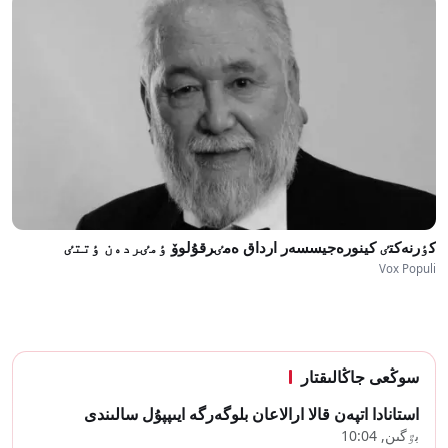
كٶرنەكتٸ كينورەجيسسەر ارداق ەمٸرقۇلوۆ ٶمٸردەن ٶتتٸ
Vox Populi
سوڭعى جاڭالىقتار
استانادا اتپەن قالا ارالاعان بلوگەرگە ايىپپۇل سالىندى
بٷگىن, 10:04