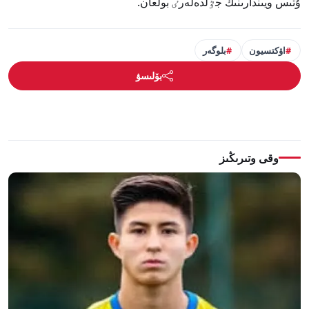
ۇتىس ويىندارىنىڭ جٷلدەلەرٸ بولعان.
اۋكتسيون
بلوگەر
بۆلىسۋ
وقى وتىرىڭىز