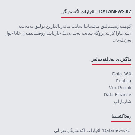
DALANEWS.KZ – اقپارات اگەنتتٸگٸ
كوممەرتسييالىق ماقساتتا سايت ماتەريالدارىن تولىق نەمەسە
ٸشٸنارا كٶشٸرۋگە سايت يەسٸنٸڭ جازباشا رۇقساتىمەن عانا جول
بەرٸلەدٸ.
ماڭىزدى سٸلتەمەلەر
Dala 360
Politica
Vox Populi
Dala Finance
شارتاراپ
رەداكتسييا
“Dalanews.kz” اقپارات اگەنتتٸگٸ تۋرالى