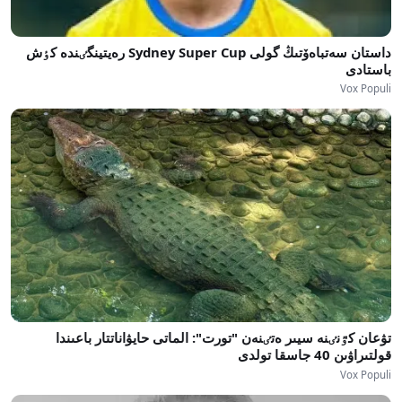
داستان سەتباەۆتىڭ گولى Sydney Super Cup رەيتينگٸندە كٶش
باستادى
Vox Populi
تۋعان كٷنٸنە سيىر ەتٸنەن "تورت": الماتى حايۋاناتتار باعىندا
قولتىراۋىن 40 جاسقا تولدى
Vox Populi