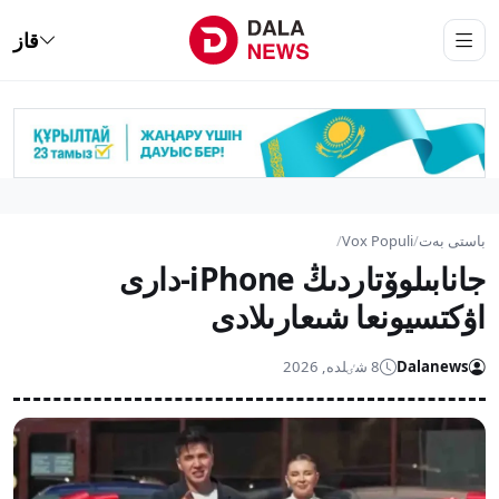
قاز
باستى بەت
/
Vox Populi
/
جانابىلوۆتاردىڭ iPhone-دارى
اۋكتسيونعا شىعارىلادى
Dalanews
8 شٸلدە, 2026