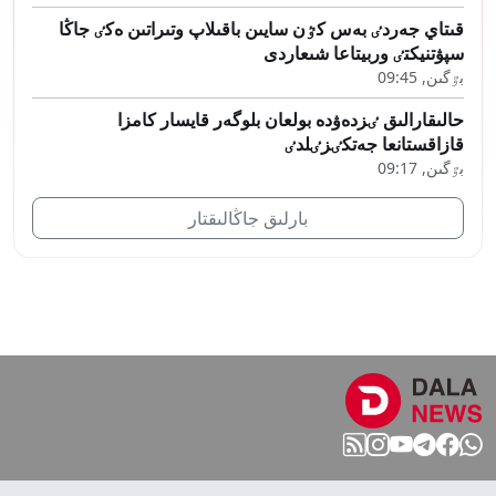
قىتاي جەردٸ بەس كٷن سايىن باقىلاپ وتىراتىن ەكٸ جاڭا
سپۋتنيكتٸ وربيتاعا شىعاردى
بٷگىن, 09:45
حالىقارالىق ٸزدەۋدە بولعان بلوگەر قايسار كامزا
قازاقستانعا جەتكٸزٸلدٸ
بٷگىن, 09:17
بارلىق جاڭالىقتار