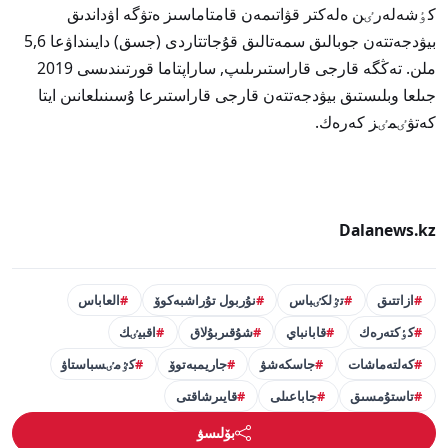
كٶشەلەرٸن ەلەكتر قۋاتىمەن قامتاماسىز ەتۋگە اۋداندىق
بيۋدجەتتەن جوبالىق سمەتالىق قۇجاتتاردى (جسق) دايىنداۋعا 5,6
ملن. تەڭگە قارجى قاراستىرىلىپ, ساراپتاما قورتىندىسى 2019
جىلعا وبلىستىق بيۋدجەتتەن قارجى قاراستىرعا ۇسىنىلعانىن ايتا
كەتۋٸمٸز كەرەك.
Dalanews.kz
ازاتتىق
تٷلكٸباس
نۇربول تۇراشبەكوۆ
العاباس
كٶكتەرەك
قابانباي
شۇقىربۇلاق
اقبيٸك
كەلتەماشات
جاسكەشۋ
جاريمبەتوۆ
كٷمٸسباستاۋ
تاستۇمسىق
جاباعىلى
قايىرشاقتى
بۆلىسۋ