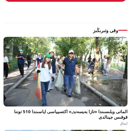
وقى وتىرىڭىز
الماتى وبلىسىندا «تازا بەيسەنبٸ» اكتسيياسى اياسىندا 510 توننا
قوقىس جينالدى
ايماق