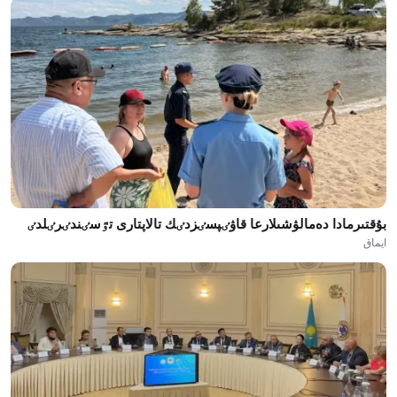
بۇقتىرمادا دەمالۋشىلارعا قاۋٸپسٸزدٸك تالاپتارى تٷسٸندٸرٸلدٸ
ايماق