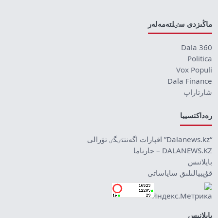
ماڭىزدى سٸلتەمەلەر
Dala 360
Politica
Vox Populi
Dala Finance
شارتاراپ
رەداكتسييا
“Dalanews.kz” اقپارات اگەنتتٸگٸ تۋرالى
DALANEWS.KZ – جارناما
بايلانىس
قۇپييالىلىق ساياساتى
بايلانىس