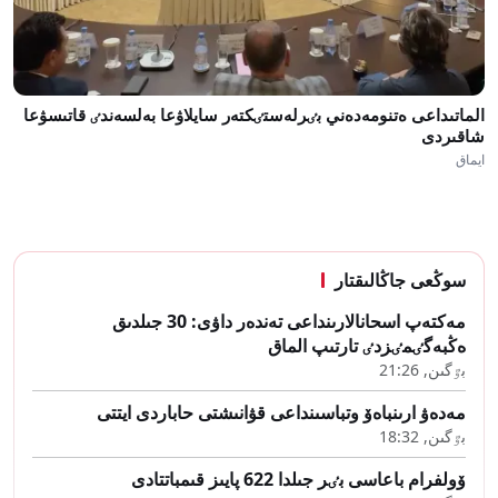
الماتىداعى ەتنومەدەني بٸرلەستٸكتەر سايلاۋعا بەلسەندٸ قاتىسۋعا
شاقىردى
ايماق
سوڭعى جاڭالىقتار
مەكتەپ اسحانالارىنداعى تەندەر داۋى: 30 جىلدىق
ەڭبەگٸمٸزدٸ تارتىپ الماق
بٷگىن, 21:26
مەدەۋ ارىنباەۆ وتباسىنداعى قۋانىشتى حاباردى ايتتى
بٷگىن, 18:32
ۆولفرام باعاسى بٸر جىلدا 622 پايىز قىمباتتادى