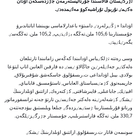
تٷركٸستان قالاسىندا جۋرناليستەرمەن جٷزدەسكەن اۋدان
ەكٸمٸ نۇربول تۇراشبەكوۆ مەلٸمدەدٸ.
اۋداندا «ٶڭٸرلەردٸ دامىتۋ» باعدارلاماسى بويىنشا اباتتاندىرۋ
جۇمىستارىنا 105,6 ملن.تەڭگە بٶلٸنٸپ, 105,2 ملن. تەڭگەسٸ
يگەرٸلٸپتٸ.
وسى رەتتە تٷلكٸباس اۋدانىندا كەڭەس زامانىندا تارتىلعان
ەلەكتٸر جەلٸلەرٸن جاڭالاۋ ٸسٸ دە قارقىن العانىن اتاپ ايتۋعا
بولادى. بيىل اۋدانداعى ت.رىسقۇلوۆ, جاسكەشۋ, شۇقىربۇلاق,
جاريمبەتوۆ, كٷمٸسباستاۋ, العاباس, تاستۇمسىق, قابانباي,
اقبيٸك, جاباعىلى, قايىرشاقتى, كٶكتەرەك, ازاتتىق اۋىلدارىنىڭ
ٸشكٸ كٶشەلەرٸنە ەلەكتر جەلٸسٸن تارتۋ جەنە ترانسفورماتور
ورناتۋ قۇرىلىستارىنا ٷستٸمٸزدەگٸ جىلعا وبلىستىق بيۋدجەتتەن
330,7 ملن. تەڭگە قاراستىرىلىپ, جۇمىستار جٷرگٸزٸلگەن.
سونىمەن قاتار ت.رىسقۇلوۆ, ازاتتىق اۋىلدارىنىڭ ٸشكٸ