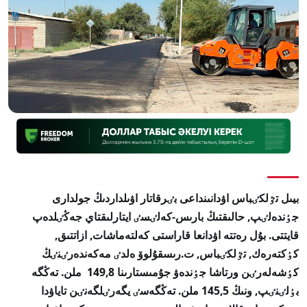
بيىل تٷلكٸباس اۋدانىنداعى بٸرقاتار اۋىلداردىڭ جولدارى
جٶندەلٸپ, حالىقتىڭ بارىس-كەلٸسٸ ايتارلىقتاي جەڭٸلدەپ
قايتتى. بۇل رەتتە اۋدانعا قاراستى كەلتەماشات, ازاتتىق,
كٶكتەرەك, تٷلكٸباس, ت.رىسقۇلوۆ ەلدٸ مەكەندەرٸنٸڭ
كٶشەلەرٸن ورتاشا جٶندەۋ جۇمىستارىنا 149,8 ملن. تەڭگە
بٶلٸنٸپ, ونىڭ 145,5 ملن. تەڭگەسٸ يگەرٸلگەنٸن تاياۋدا