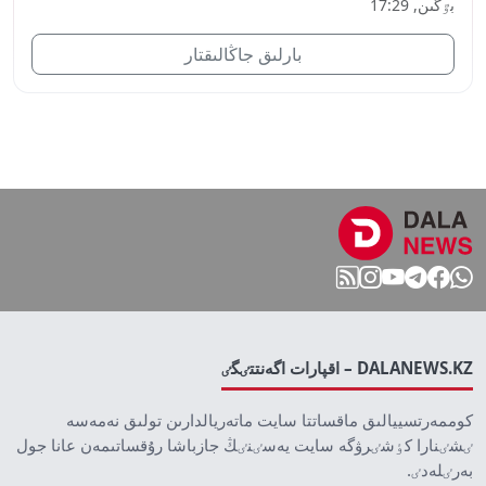
بٷگىن, 17:29
بارلىق جاڭالىقتار
DALANEWS.KZ – اقپارات اگەنتتٸگٸ
كوممەرتسييالىق ماقساتتا سايت ماتەريالدارىن تولىق نەمەسە
ٸشٸنارا كٶشٸرۋگە سايت يەسٸنٸڭ جازباشا رۇقساتىمەن عانا جول
بەرٸلەدٸ.