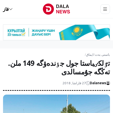
قاز
باستى بەت
/
ايماق
/
تٷلكٸباستا جول جٶندەۋگە 149 ملن.
تەڭگە جۇمسالدى
Dalanews
27 قاراشا, 2018