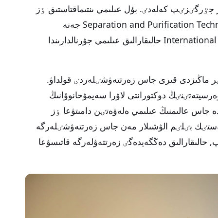
ر جٷرگٸزٸپ كەلەدٸ. بۇل عىلىمي ىنتىماقتاستىق ٶز
جەمٸسٸن بەرٸپ, بيىل بەدەلدٸ Separation and Purification Technology جەنە
International Journal of Molecular Sciences (IJMS) حالىقارالىق عىلىمي جۋرنالدارىندا
 بٸر ماڭىزدى قىرى جاس زەرتتەۋشٸلەردٸ قولداۋ.
Ewa  سەتباەۆ ۋنيۆەرسيتەتٸنٸڭ دوكتورانتى لاۋرا سەيمۋحانوۆانىڭ
اس عالىمنىڭ عىلىمي ەلەۋەتٸن دامىتۋعا ٶز
ستٸك بٸلٸم الۋشىلار مەن جاس زەرتتەۋشٸلەرگە
, حالىقارالىق دەڭگەيدەگٸ زەرتتەۋلەرگە قاتىسۋعا