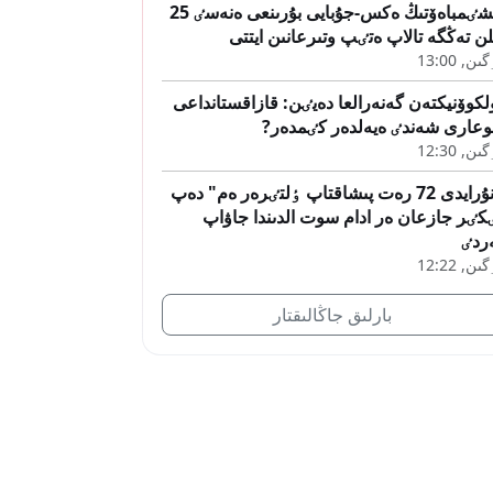
بيشٸمباەۆتىڭ ەكس-جۇبايى بۇرىنعى ەنەسٸ 25
ن تەڭگە تالاپ ەتٸپ وتىرعانىن ايتتى
ىن, 13:00
لكوۆنيكتەن گەنەرالعا دەيٸن: قازاقستانداعى
عارى شەندٸ ەيەلدەر كٸمدەر?
ىن, 12:30
"نۇرايدى 72 رەت پىشاقتاپ ٶلتٸرەر ەم" دەپ
كٸر جازعان ەر ادام سوت الدىندا جاۋاپ
ردٸ
ىن, 12:22
بارلىق جاڭالىقتار