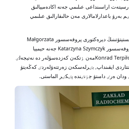
رسيتەت اراسىنداعى عىلىمي جەنە اكادەمييالىق
م بەرۋ باعدارلامالارى مەن حالىقارالىق عىلىمي
سونىمەن قاتار UMCS حيمييا عىلىمدارى ينستيتۋتىنىڭ ديرەكتورى پروفەسسور Małgorzata
Grabarczyk, ديرەكتوردىڭ ورىنباسارى پروفەسسور Katarzyna Szymczyk جەنە حيمييا
فاكۋلتەتٸنٸڭ دەكانى پروفەسسور Konrad Terpiłowskiمەن ٶتكەن كەزدەسۋلەر دە نەتيجەلٸ
عىتتاردى ايقىنداپ, بٸرلەسكەن زەرتتەۋلەردٸ كەڭەيتۋ
ودان ەرٸ دامىتۋ جٶنٸندە پٸكٸر الماستى.