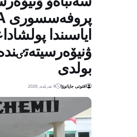
سەتباەۆ ۋنيۆەرس
ۋنيۆەرسيتەتٸندە
بولدى
اقتوتى جاپاتوۆا
9 شٸلدە, 2026