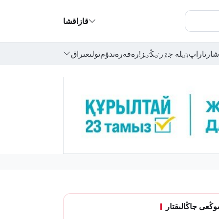
قازاقشا
شارتاراپ
بٸلە جٷرٸڭٸز!
رەفەرەندۋم
تولىعىراق
ڭعى جاڭالىقتار