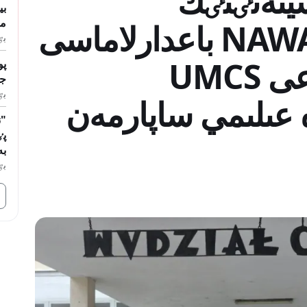
يتەتٸنٸڭ
مل
پروفەسسورى NAWA باعدارلاماسى
بٷگ
اياسىندا پولشاداعى UMCS
پو
جو
بٷگ
 عىلىمي ساپارمەن
پٸ
بە
بٷگ