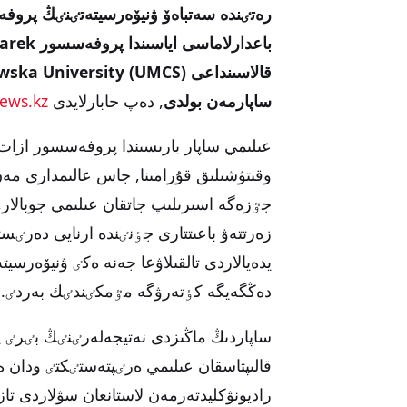
ساپارمەن بولدى
, دەپ حابارلايدى
ews.kz.
وقىتۋشىلىق قۇرامىنا, جاس عالىمدارى مە
جٷزەگە اسىرىلىپ جاتقان عىلىمي جوبالا
زەرتتەۋ باعىتتارى جٶنٸندە ارنايى دەرٸس
يدەيالاردى تالقىلاۋعا جەنە ەكٸ ۋنيۆەرسيت
دەڭگەيگە كٶتەرۋگە مٷمكٸندٸك بەردٸ.
قالىپتاسقان عىلىمي ەرٸپتەستٸكتٸ ودان ەر
راديونۋكليدتەرمەن لاستانعان سۋلاردى تازا