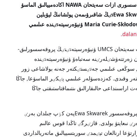
رەتٸندە سەتباەۆ ۋنيۆەرسيتەتٸنٸڭ پروفەسسورى ازات سەيتحان NAWA اكادەمييالىق الماسۋ
باعدارلاماسى اياسىندا پروفەسسور Ewa Skwarekتٸڭ شاقىرۋىمەن پولشانىڭ ليۋبلين
قالاسىنداعى Maria Curie-Skłodowska University (UMCS) ۋنيۆەرسيتەتٸندە عىلىمي
dalan
عىلىمي ساپار بارىسىندا پروفەسسور ازات سەيتحان UMCS ۋنيۆەرسيتەتٸنٸڭ پروفەسسورلىق-
ن زەرتتەۋشٸلەرٸنە سەتباەۆ ۋنيۆەرسيتەتٸندە
ر, سوڭعى عىلىمي جەتٸستٸكتەر جەنە بولاشاعى زور
تەر وقىدى. كەزدەسۋلەر عىلىمي پٸكٸر الماسۋعا, جاڭا
ەت اراسىنداعى حالىقارالىق ىنتىماقتاستىقتى جاڭا
ساپاردىڭ ماڭىزدى نەتيجەلەرٸنٸڭ بٸرٸ پروفەسسور Ewa Skwarekپەن كٶپ جىلدان بەرٸ
ٸ نىعايتۋ بولدى. قازٸرگٸ تاڭدا قوس عالىم
رتۋعا ارنالعان تيٸمدٸ سوربتسييالىق ماتەريالداردى