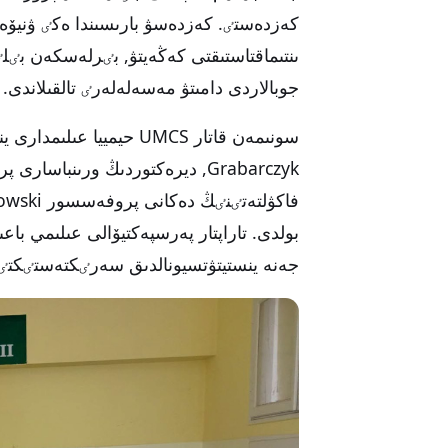
كەزدەستٸ. كەزدەسۋ بارىسىندا ەكٸ ۋنيۆە
ىنتىماقتاستىقتى كەڭەيتۋ, بٸرلەسكەن بٸلٸ
جوبالاردى دامىتۋ مەسەلەلەرٸ تالقىلاندى.
بولدى. تاراپتار پەرسپەكتيۆالى عىلىمي با
جەنە ينستيتۋتسيونالدىق سەرٸكتەستٸكتٸ 