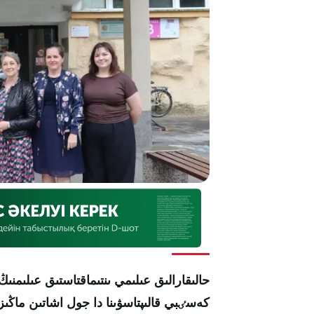
حالىقارالىق عىلىمي ىنتىماقتاستىق عىلىم
كەسٸبي قالىپتاسۋىنا دا جول اشاتىن ماڭى