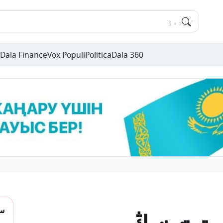
Dala Finance
Vox Populi
Politica
Dala 360
سو