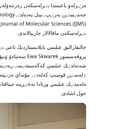
ەزٸرلەۋ باعىتىندا بٸرلەسكەن زەرتتەۋلە
بٸرلەسكەن ماقالالار جارييالاندى.
حالىقارالىق عىلىمي بايلانىستاردىڭ تاعى
پروفەسسور Skwarek
شەتەلدٸك عىلىمي كەڭەسشٸسٸ رەتٸندە ج
ٷلەسٸن قوسىپ كەلەدٸ. مۇنداي ەرٸپتە
ەلەمدٸك عىلىمي ورتادا تەجٸريبە جيناقتاپ
جول اشادى.