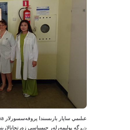
بٸرگە پوليمەرلەر حيميياسى زەرتحانالارىن