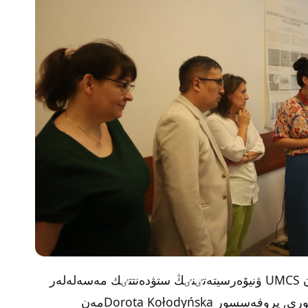
ساپار اياسىندا پروفەسسور ازات سەيتحان UMCS ۋنيۆەرسيتەتٸنٸڭ ستۋدەنتتٸك مەسەلەلەر
جەنە بٸلٸم ساپاسى جٶنٸندەگٸ پرورەكتورى, پروفەسسور Dorota Kołodyńskaمەن