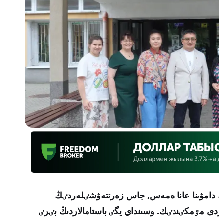
نىڭ دامۋىنا عانا ەمەس, جاس زەرتتەۋشٸلەردٸڭ
زدى مٷمكٸندٸك. وسىنداي يگٸ باستامالاردىڭ بٸرٸ