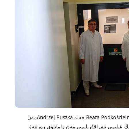
عىلىمي ساپار بارىسىندا پروفەسسورلار Beata Podkościelna جەنە Andrzej Puszkaمەن
ىڭ عىلىمي ينفراقۇرىلىمى مەن زاماناۋي زەرتتەۋ