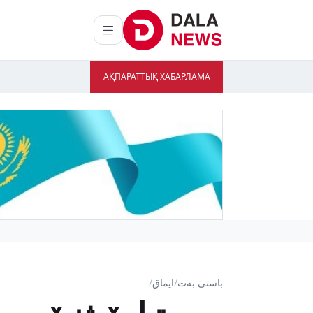
АҚПАРАТТЫҚ ХАБАРЛАМА
باستى بەت
/
ايماق
/