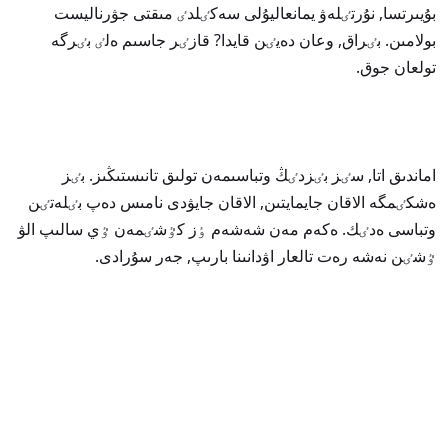
بۇيىرتسا, نۇرتٸلەۋ يمانعاليۇلى سەكٸلدٸ مىقتى جۋرناليست
بولامىن. بٸراق, وعان دەيٸن قايدا? قازٸر جاسىم ەلٸ بٸرگە
تولعان جوق.
اماندىق اتا, سٸز بٸزدٸڭ وتباسىمەن تولىق تانىستىڭىز. بٸز
ەشكٸمگە الاقان جايمايتىن, الاقان جايۋدى نامىس دەپ بٸلەتٸن
وتباسى ەدٸك. ەكەم مەن شەشەم ٶز كٷشٸمەن ٷي سالىپ الۋ
ٷشٸن نەشە رەت تالعار اۋدانىنا بارىپ, جەر سۇرادى.