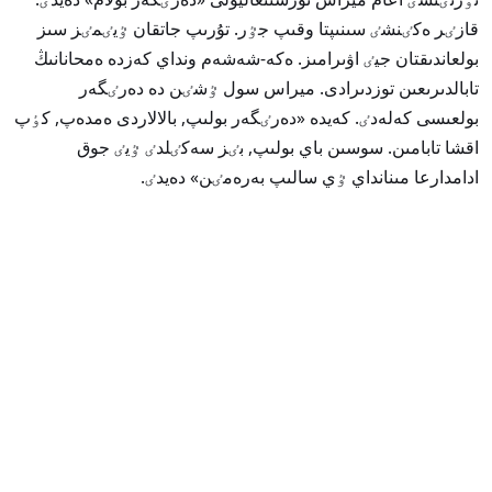
قازٸر ەكٸنشٸ سىنىپتا وقىپ جٷر. تۇرىپ جاتقان ٷيٸمٸز سىز
بولعاندىقتان جيٸ اۋىرامىز. ەكە-شەشەم ونداي كەزدە ەمحانانىڭ
تابالدىرىعىن توزدىرادى. ميراس سول ٷشٸن دە دەرٸگەر
بولعىسى كەلەدٸ. كەيدە «دەرٸگەر بولىپ, بالالاردى ەمدەپ, كٶپ
اقشا تابامىن. سوسىن باي بولىپ, بٸز سەكٸلدٸ ٷيٸ جوق
ادامدارعا مىنانداي ٷي سالىپ بەرەمٸن» دەيدٸ.