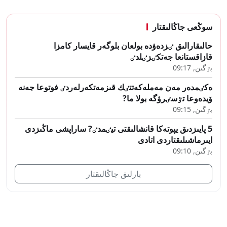
سوڭعى جاڭالىقتار
حالىقارالىق ٸزدەۋدە بولعان بلوگەر قايسار كامزا
قازاقستانعا جەتكٸزٸلدٸ
بٷگىن, 09:17
ەكٸمدەر مەن مەملەكەتتٸك قىزمەتكەرلەردٸ فوتوعا جەنە
ۆيدەوعا تٷسٸرۋگە بولا ما?
بٷگىن, 09:15
5 پايىزدىق يپوتەكا قانشالىقتى تيٸمدٸ? ساراپشى ماڭىزدى
ايىرماشىلىقتاردى اتادى
بٷگىن, 09:10
بارلىق جاڭالىقتار