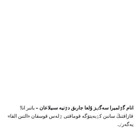
انام گٷلميرا سەگٸز ۇلعا جارىق دٷنيە سىيلاعان –
باتىر انا!
قازاقتىڭ سانىن كٶبەيتۋگە قوماقتى ٷلەس قوسقان «التىن القا»
يەگەرٸ.