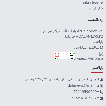
Dala Finance
شارتاراپ
رەداكتسييا
“Dalanews.kz” اقپارات اگەنتتٸگٸ تۋرالى
DALANEWS.KZ – جارناما
بايلانىس
قۇپييالىلىق ساياساتى
بايلانىس
الماتى قالاسى, ابىلاي حان داڭعىلى 79, 125 وفيس.
dalanews@mail.ru
+77019590709
+7707 878 8589