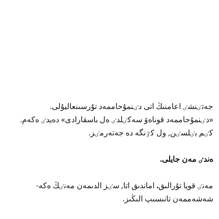
جەتٸنشٸ اعامنىڭ اتى دٸنمۇحاممەد تۇرسىنعاليۇلى.
«دٸنمۇحاممەد قوناەۆ سەكٸلدٸ ەل باسقارادى» دەيدٸ ەكەم.
كٸم بٸلسٸن, ول كٷنگە دە جەتەرمٸز.
ەندٸ مەن جايلى.
مەنٸ قويا تۇرالىق
.
اماندىق اتا, سٸز الدىمەن مەنٸڭ ەكە-
شەشەممەن تانىسىپ الىڭىز.