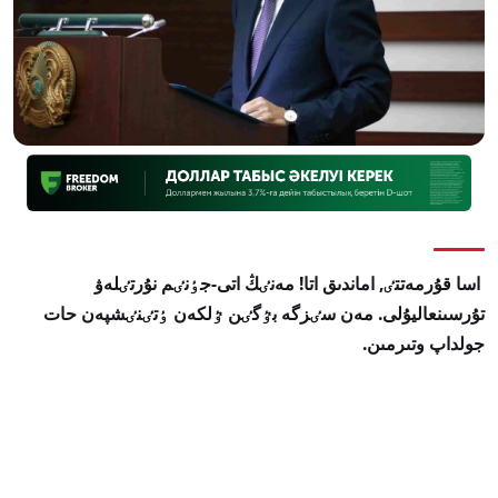
اسا قۇرمەتتٸ, اماندىق اتا! مەنٸڭ اتى-جٶنٸم نۇرتٸلەۋ
تۇرسىنعاليۇلى. مەن سٸزگە بٷگٸن ٷلكەن ٶتٸنٸشپەن حات
جولداپ وتىرمىن.