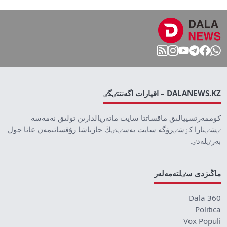
DALANEWS.KZ – اقپارات اگەنتتٸگٸ
كوممەرتسييالىق ماقساتتا سايت ماتەريالدارىن تولىق نەمەسە
ٸشٸنارا كٶشٸرۋگە سايت يەسٸنٸڭ جازباشا رۇقساتىمەن عانا جول
بەرٸلەدٸ.
ماڭىزدى سٸلتەمەلەر
Dala 360
Politica
Vox Populi