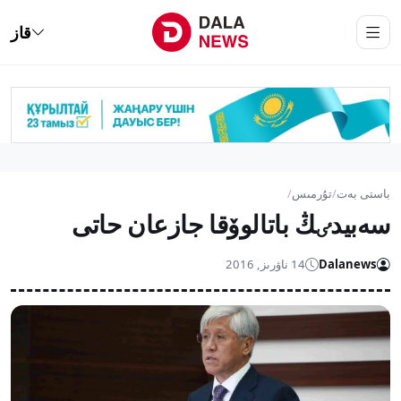
قاز
باستى بەت
/
تۇرمىس
/
سەبيدٸڭ باتالوۆقا جازعان حاتى
Dalanews
14 ناۋرىز, 2016