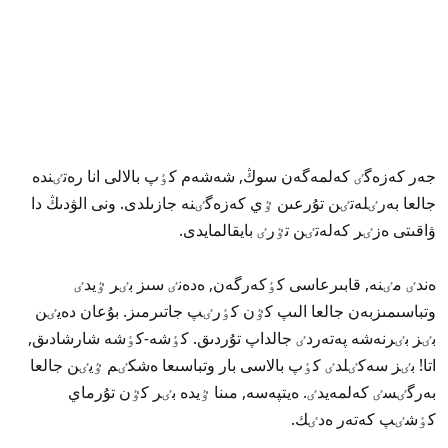
جەر كەزەگٸ كەلمەگەن سوڭ, شەشەم كٶپ بالالى انا رەتٸندە
جالعا بەرٸلەتٸن تۇرعىن ٷي كەزەگٸنە جازىلدى. ونى الۋدىڭ دا
ۋاقىتى ەزٸر كەلەتٸن تٷرٸ بايقالمايدى.
ەندٸ مٸنە, قابىرعاسى كٶكەرگەن, ەدەنٸ سىز بٸر ٷيدٸ
وتباسىمىزبەن جالعا الىپ كٷن كٶرٸپ جاتىرمىز. بۇعان دەيٸن
بٸز بٸرنەشە پەتەردٸ جالداپ تۇردىق. كٶشە-كٶشە شارشادىق,
اتا! بٸز سەكٸلدٸ كٶپ بالاسى بار وتباسىعا ەشكٸم ٷيٸن جالعا
بەرگٸسٸ كەلمەيدٸ. ەيتپەسە, مىنا ٷيدە بٸر كٷن تۇرماي
كٶشٸپ كەتەر ەدٸك.