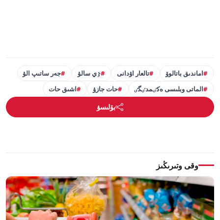
اماندىق باتالوۆ
تالعار اۋدانى
ٷي سالۋ
جەر ساتىپ الۋ
الماتى وبلىسى ەكٸمدٸگٸ
حات جازۋ
اشىق حات
بۆلىسۋ
وقى وتىرىڭىز