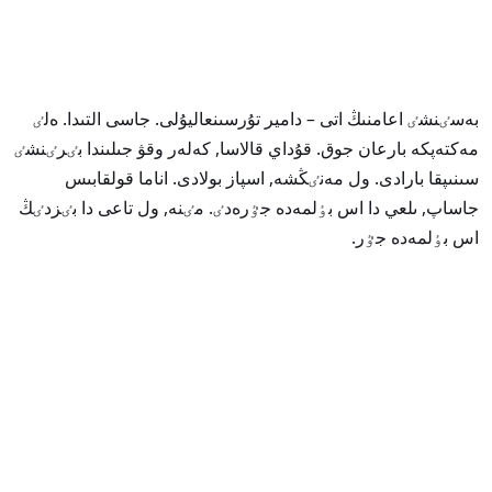
بەسٸنشٸ اعامنىڭ اتى – دامير تۇرسىنعاليۇلى. جاسى التىدا. ەلٸ
مەكتەپكە بارعان جوق. قۇداي قالاسا, كەلەر وقۋ جىلىندا بٸرٸنشٸ
سىنىپقا بارادى. ول مەنٸڭشە, اسپاز بولادى. اناما قولقابىس
جاساپ, ىلعي دا اس بٶلمەدە جٷرەدٸ. مٸنە, ول تاعى دا بٸزدٸڭ
اس بٶلمەدە جٷر.