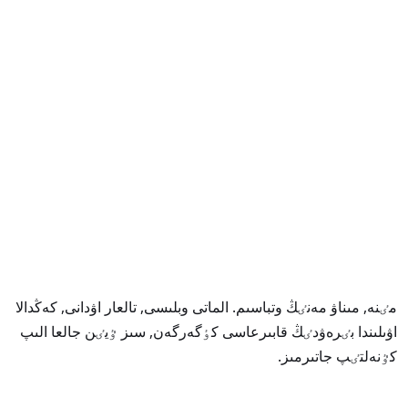
مٸنە, مىناۋ مەنٸڭ وتباسىم. الماتى وبلىسى, تالعار اۋدانى, كەڭدالا
اۋىلىندا بٸرەۋدٸڭ قابىرعاسى كٶگەرگەن, سىز ٷيٸن جالعا الىپ
كٷنەلتٸپ جاتىرمىز.