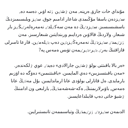
مۇنداي حات جازۋ, ەرينە, مەن ٷشٸن ٶتە اۋىر. دەسە دە,
سٸزدەن باسقا مۇڭىمدى شاعار ادامىم جوق. سٸز وبلىسىمىزدىڭ
باسشىسىسىز. سٸزدٸڭ دە مەن سەكٸلدٸ نەمەرەلەرٸڭٸز بار
شىعار. ولاردىڭ قالاۋىن ەردايىم ورىندايتىن شىعارسىز. مەن
ٶزٸمدٸ سٸزدٸڭ نەمەرەڭٸزبٸن دەپ بٸلەمٸن. قارعا تامىرلى
قازاقتىڭ بەرٸ بٸر-بٸرٸمەن تۋىس ەمەس پە?
«ەر بالا باقىتتى بولۋ ٷشٸن جارالادى» دەيدٸ عوي ٷلكەندەر.
«مەن باقىتسىزبىن» دەي المايمىن. «باقىتتىمىن» دەۋگە دە اۋزىم
بارمايدى. ەل قاتارلى بولۋدى عانا ارماندايمىن. بۇل مەنٸڭ عانا
ەمەس, باۋىرلارىمنىڭ, ەكە-شەشەمنٸڭ, بارلىعى ون ادامنىڭ
ٷشبۋ حاتى دەپ قابىلداعايسىز.
الدىمەن سٸزدٸ ٶزٸمنٸڭ وتباسىممەن تانىستىرايىن.