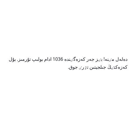
دەلەل مٸنە! بٸز جەر كەزەگٸندە 1036 ادام بولىپ تۇرمىز. بۇل
كەزەكتٸڭ جىلجيتىن تٷرٸ جوق.