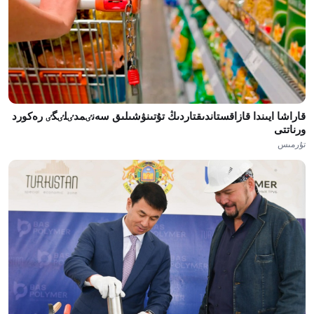
قاراشا ايىندا قازاقستاندىقتاردىڭ تۇتىنۋشىلىق سەنٸمدٸلٸگٸ رەكورد
ورناتتى
تۇرمىس