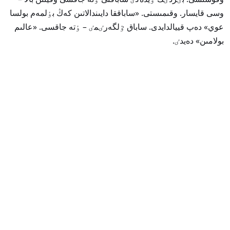
وسى قايسار. وقىمىستى. «ساباققا دايىندالاتىن كەڭ بٶلمەم بولسا
عوي» دەپ قييالدايدى. ساباق ٷلگەرٸمٸ – ٶتە جاقسى. «عالىم
بولامىن» دەيدٸ.