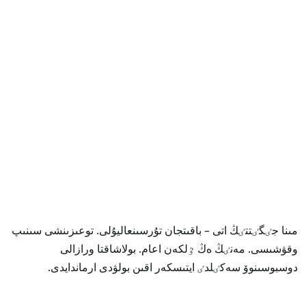
مىنا جٸگٸتتٸڭ اتى – باقىتجان تۇرسىنعاليۇلى. توعىزىنشى سىنىپ
وقۋشىسى. مەنٸڭ ەڭ ٷلكەن اعام. بولاشاقتا ورازالى
دوسبوسىنوۆ سەكٸلدٸ ايتىسكەر اقىن بولۋدى ارماندايدى.