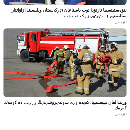
ينۆەستيتسييا تارتۋدا توپ باستاعان تٷركٸستان وبلىسىندا زاۋاتتار
سالىنىپ, ٶندٸرٸس ٶركەندەۋدە
تۇرمىس
ورىندالعان ميسسييا: كەيدە ٶرت سٶندٸرۋشٸنٸڭ ٶزٸنە دە كٶمەك
كەرەك
تۇرمىس