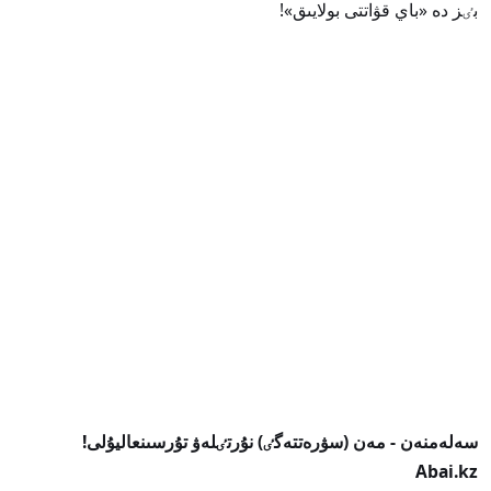
بٸز دە «باي قۋاتتى بولايىق»!
سەلەمنەن - مەن (سۋرەتتەگٸ) نۇرتٸلەۋ تۇرسىنعاليۇلى!
Abai.kz