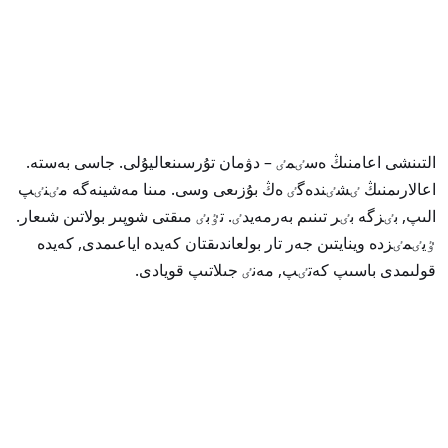
التىنشى اعامنىڭ ەسٸمٸ – دۋمان تۇرسىنعاليۇلى. جاسى بەستە.
اعالارىمنىڭ ٸشٸندەگٸ ەڭ بۇزىعى وسى. مىنا مەشينەگە مٸنٸپ
الىپ, بٸزگە بٸر تىنىم بەرمەيدٸ. تٷبٸ مىقتى شوپىر بولاتىن شىعار.
ٷيٸمٸزدە وينايتىن جەر تار بولعاندىقتان كەيدە اياعىمدى, كەيدە
قولىمدى باسىپ كەتٸپ, مەنٸ جىلاتىپ قويادى.