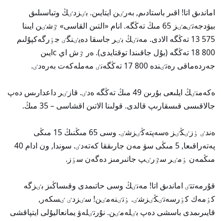
اماندىق اتا! اقىر باستادىم, بەرٸن ايتايىن. بٸزدٸڭ وتباسىلىق
بيۋدجەتٸمٸز 65 مىڭ تەڭگە. انام «التىن القاسى» ٷشٸن ايىنا
13 575 تەڭگە الادى. مەنٸڭ بٸر جاسقا دەيٸنگٸ جٶرگەكپۇلىم
18 800 تەڭگە (بۇل جاقىندا توقتايدى). ەر ٷش اي cايىن
جەردەماقى رەتٸندە 17 800 تەڭگەنٸ مەملەكەت بەرەدٸ.
ەكەمنٸڭ ايلىعى بۇرىن 49 مىڭ تەڭگە ەدٸ. قازٸر داعدارىس دەپ
جالاقىسى قىسقارىپ قالدى. قولىنا الاتىن اقشاسى – 35 مىڭ.
ەندٸ ٶزٸڭٸز ەسەپتەڭٸزشٸ. وسى 65 مىڭنىڭ 15 مىڭى
پەتەراقىعا, 5 مىڭى سۋ مەن جارىققا كەتەدٸ. سوندا, ون ادام 40
مىڭمەن ٶمٸر سٷرٸپ جاتىرمىز دەگەن سٶز.
قۇرمەتتٸ اماندىق اتا! مەنٸڭ وسى حاتىمدى وقىساڭىز بٸزگە
كٶمەك كٶرسەتٸڭٸزشٸ. ٶتٸنەمٸن! سٸزدٸ ٸسكەر,
قايىرىمدى باسشى دەپ بٸلەمٸن. نۇرتٸلەۋ يمانعاليۇلى ايتپاقشى