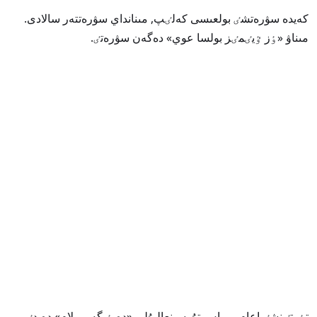
كەيدە سۋرەتشٸ بولعىسى كەلٸپ, مىنانداي سۋرەتتەر سالادى.
مىناۋ «ٶز ٷيٸمٸز بولسا عوي» دەگەن سۋرەتٸ.
تٶرتٸنشٸ اعام ميراس تۇرسىنعاليۇلى «دەرٸگەر بولام» دەيدٸ.