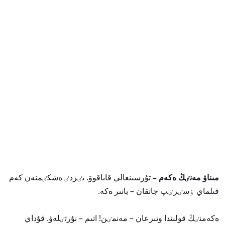
مىناۋ مەنٸڭ ەكەم –
تۇرسىنعالي قاباقوۆ. بٸزدٸ ەشكٸمنەن كەم
قىلماي ٶسٸرٸپ جاتقان – باتىر ەكە.
ەكەمنٸڭ قولىندا وتىرعان – مەنمٸن! اتىم – نۇرتٸلەۋ. قۇداي