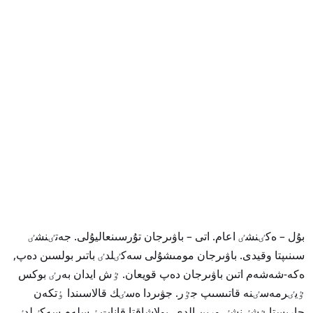
بۇل – ەكٸنشٸ اعام. اتى – باۋىرجان تۇرسىنعاليۇلى. جەتٸنشٸ
سىنىپتا وقيدى. باۋىرجان مومىشۇلى سەكٸلدٸ باتىر بولسىن دەپ,
ەكە-شەشەم اتىن باۋىرجان دەپ قويعان. ٷش ايدان بەرٸ بوكس
ٷيٸرمەسٸنە قاتىسىپ جٷر. جۋىردا ەسٸك قالاسىندا ٶتكەن
جارىستا ٷشٸنشٸ ورىن الدى. بولاشاقتا قانات ٸسلەم سەكٸلدٸ