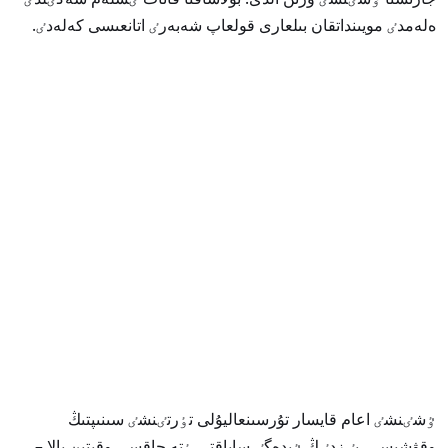
ەلەمدٸ مويىنداتقان بىلعارى قولعاپ شەبەرٸ اتانعىسى كەلەدٸ.
ٷشٸنشٸ اعام قايسار تۇرسىنعاليۇلى تٶرتٸنشٸ سىنىپتىڭ
وقۋشىسى. بٸزدٸڭ ٷيدەگٸ ساباقتى ٶتە جاقسى وقيتىن بالا –