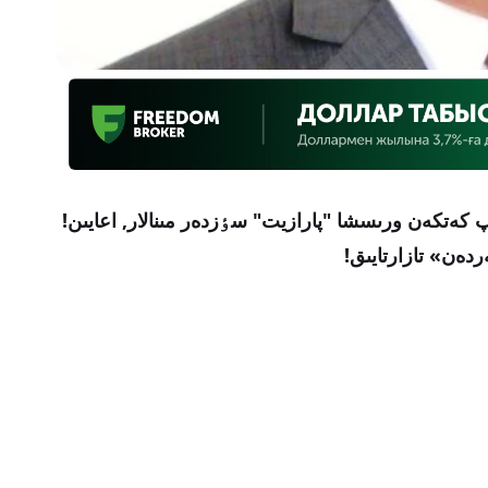
 كەتكەن ورىسشا "پارازيت" سٶزدەر مىنالار, اعايىن!
ەن» تازارتايىق!