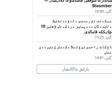
ساندارعا سوققى جاساماۋعا كەلٸستٸ —
Bloomber
ىن, 16:00
ىمكەنت تۇرعىنى ەلەۋمەتتٸك
جەلٸدەگٸ ەدەپسٸز ەرەكەتٸ ٷشٸن 10
ۋلٸككە قامالدى
ىن, 15:25
اۆكات راحمونوۆتىڭ ەكەسٸ ٶمٸردەن
تتٸ
ىن, 14:41
بارلىق جاڭالىقتار