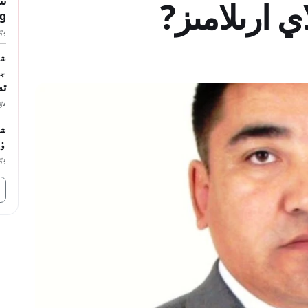
نى
 ارىلامىز?
g
بٷگ
ش
تە
بٷگ
ش
ٶ
بٷگ