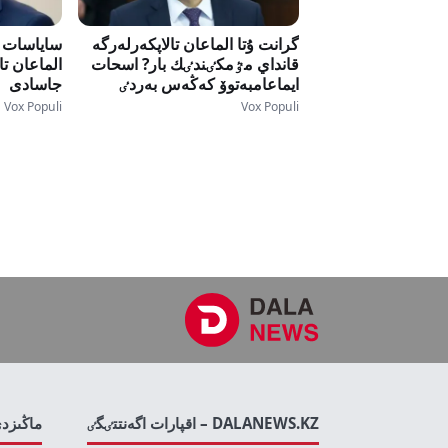
گرانت ۇتا الماعان تالاپكەرلەرگە
ساياسات ن
قانداي مٷمكٸندٸك بار? اسحات
الماعان ت
ايماعامبەتوۆ كەڭەس بەردٸ
جاسادى
Vox Populi
Vox Populi
DALANEWS.KZ – اقپارات اگەنتتٸگٸ
ماڭىزد