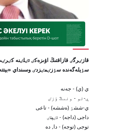
قازٸرگٸ قازاقتىڭ اۋىزەكٸ تٸلٸنە كٸرٸپ
سٶيلەگەندە سٶزٸمٸزدٸ وسىنداي «بيتتەرد
ي (ي) - جەنە
ي-تو - ونىڭ ٶزٸ
ي-ششٶ (ەششە) - تاعى
داجى (داجە) - تٸپتٸ
توجى (توجە) - دا, دە