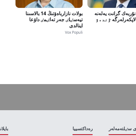
ۇربەك گرانت يەلەنە
بولات نازارباەۆتىڭ 14 بالاسىنا
الاپكەرلەرگە ٷندەۋ
تيەسٸلٸ جەر تەلٸمٸ داۋعا
اينالدى
Vox Populi
ى سٸلتەمەلەر
رەداكتسييا
بايلا