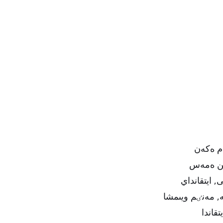
م ەكەن
ٸن ەمەس
 ايتقانداي
, مەنٸم ويىمشا
قاندا