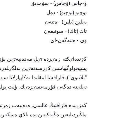
ۋ-جاس (ۋجاس) - سۇمدىق
توچنو (توچنو) - دەل
بٸلين (بلين) - ەتتەن
تاك (تاك) - سونىمەن
وي - ەتتەگەن-اي
كٷندەلٸكتە ٶمٸردە تٸل مەدەنيەتٸن بۇزا
پسيحولوگيياسىن كٶرسەتەتٸن بەلگٸلەرد
"بلاتنوي"), قازاقشا ايتقاندا تەكاپپارلانا
تٸلٸنە دەگەن قۇرمەتسٸزدٸك, ۇلت بولۋ ت
كەزٸندە قازاقتىڭ عالىمى, ەدەبيەت زەرت
ماڭىزدىلىعىن ەڭبەكتەرٸندە تالاي ەسكەرت