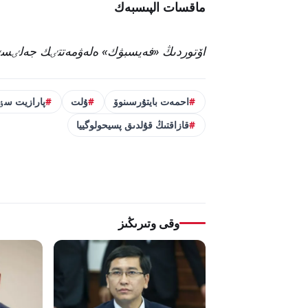
ماقسات الپىسبەك
اۆتوردىڭ «فەيسبۋك» ەلەۋمەتتٸك جەلٸسٸن
احمەت بايتۇرسىنوۆ
ۇلت
پارازيت سٶ
قازاقتىڭ قۇلدىق پسيحولوگييا
وقى وتىرىڭىز