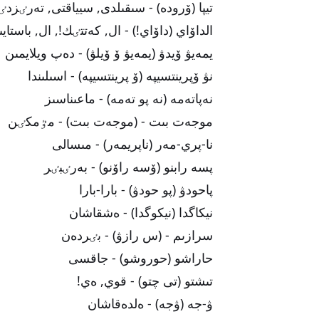
تيپا (ۆرودە) - سىقىلدى, سيياقتى, تەرٸز
الداۆاي (داۆاي!) - ال, كەتتٸك!, ال, باستايى
يمەيۋ ۆيدۋ (يمەيۋ ۆ ۆيلۋ) - دەپ ويلايمىن
نۋ ۆپرينتسيپە (ۆ پرينتسيپە) - اسىلىندا
نەپاتەمە (نە پو تەمە) - ماعىناسىز
موجەت بىت - (موجەت بىت) - مٷمكٸن
نا-پري-مەر (ناپريمەر) - مىسالى
پسە رابنو (ۆسە راۆنو) - بەرٸبٸر
پاحودۋ (پو حودۋ) - بارا-بارا
نيكاگدا (نيكوگدا) - ەشقاشان
سرازىم - (س رازۋ) - بٸردەن
حاراشو (حوروشو) - جاقسى
تىشتو (تى چتو) - قوي, ەي!
ۋ-جە (ۋجە) - ەلدەقاشان