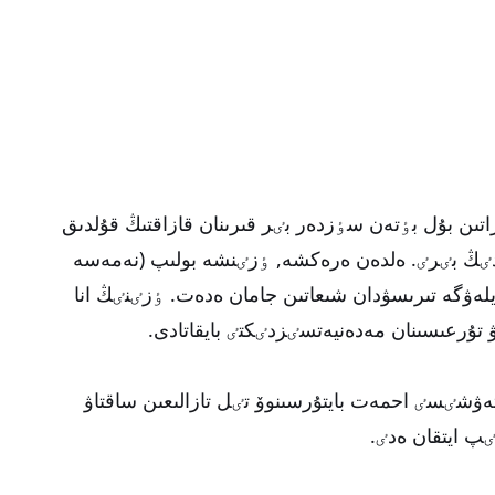
تىن بۇل بٶتەن سٶزدەر بٸر قىرىنان قازاقتىڭ قۇلدىق
ٸڭ بٸرٸ. ەلدەن ەرەكشە, ٶزٸنشە بولىپ (نەمەسە
 سٶيلەۋگە تىرىسۋدان شىعاتىن جامان ەدەت. ٶزٸنٸڭ انا
ۇرعىسىنان مەدەنيەتسٸزدٸكتٸ بايقاتادى.
تەۋشٸسٸ احمەت بايتۇرسىنوۆ تٸل تازالىعىن ساقتاۋ
ٸپ ايتقان ەدٸ.