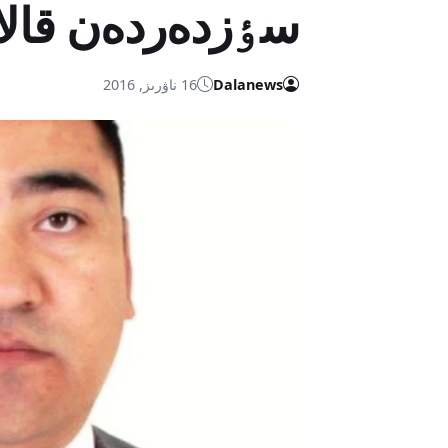
سٶزدەردەن قالاي
Dalanews
16 ناۋرىز, 2016