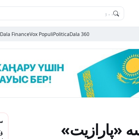
Dala Finance
Vox Populi
Politica
Dala 360
سو
ە «پارازيت»
ۋك