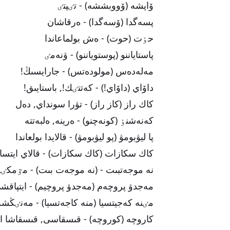
ۆاپشە (ۆووبششە) - تٸپتٸ
پسەگدا (ۆسەگدا) - ەرقاشان
حٶت (حوت) - ەش بولماعاندا
پاستاياننو (پوستوياننو) - ۋنەمٸ
مەلەدەس (مولودەتس) - جارايسىڭ!
داۆاي (داۆاي!) - كەتتٸك!, باستايىق!
كاك راز (كاز راز) - تۋرا سونداي, دەل
كەنەشنٶ (كونەچنو) - ەرينە, ەلبەتتە
پا ليۋبومۋ (پو ليۋبومۋ) - قالايدا بولعاندا
كاك سكازات (كاك سكازات) - قالاي ايتسا
نە موجەتبىت - (نە موجەت بىت) - مٷمك
مەجدۋ پروچەم (مەجدۋ پروچيم) - ايتپاقشى,
مٸنە كەجيتسيا (منە كاجەتسيا) - مەنٸڭشە
كاروچە (كوروچە) - قىسقاسى, قىسقاشا ايت