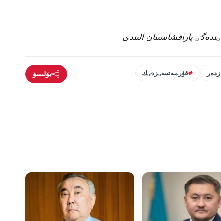
دەگٸ پاراقشاسىنان الىندى
زدەر
قۇرمەتسٸزدٸك
بۆلىسۋ