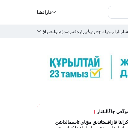
قازاقشا
شارتاراپ
بٸلە جٷرٸڭٸز!
رەفەرەندۋم
تولىعىراق
ڭعى جاڭالىقتار
راينا قازاقستاندىق مۇناي تاسىمالدايتىن