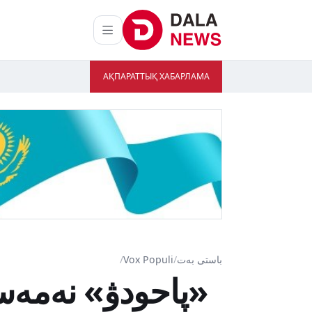
АҚПАРАТТЫҚ ХАБАРЛАМА
باستى بەت
/
Vox Populi
/
«پاحودۋ» نەمەس