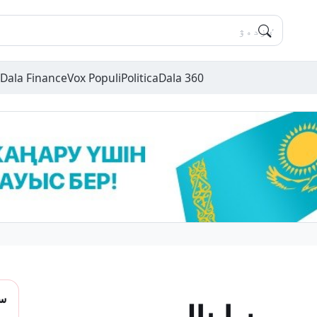
Dala Finance
Vox Populi
Politica
Dala 360
سو