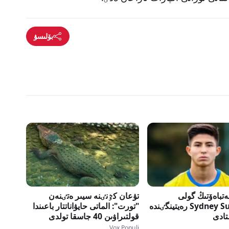
بۆلىسۋ
تباەۆتىڭ گولى
تۋعان كٷنٸنە سيىر ەتٸنەن
Sydney Super Cup رەيتينگٸندە
"تورت": الماتى حايۋاناتتار باعىندا
ادى
قولتىراۋىن 40 جاسقا تولدى
Vox Populi