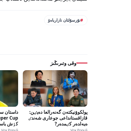
نۇرسۇلتان نازارباەۆ
وقى وتىرىڭىز
پولكوۆنيكتەن گەنەرالعا دەيٸن:
داستان سە
قازاقستانداعى جوعارى شەندٸ
ەيەلدەر كٸمدەر?
كٶش باست
Vox Populi
Vox Populi