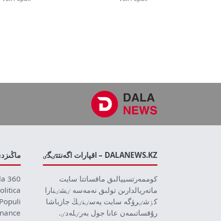
DALANEWS.KZ – اقپارات اگەنتتٸگٸ
ماڭىزد
كوممەرتسييالىق ماقساتتا سايت
la 360
ماتەريالدارىن تولىق نەمەسە ٸشٸنارا
olitica
كٶشٸرۋگە سايت يەسٸنٸڭ جازباشا
Populi
رۇقساتىمەن عانا جول بەرٸلەدٸ.
inance