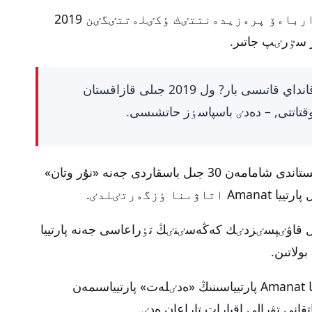
ايدوس ٷكٸبايدىڭ ايتۋىنشا, نازارباەۆ پرەزيدەنتتٸك ٶكٸلەتتٸگٸن 2019
ر سٷرٸپ جاتىر.
– نۇرسۇلتان ەبٸشۇلىنىڭ بۇل پارتيياعا قانداي قاتىسى بار? ول 2019 جىلى قازاقستان
قتاتتى, – دەدٸ باسپاسٶز حاتشىسى.
ەسكە سالايىق, نۇرسۇلتان نازارباەۆ قازاقستاندى شامامەن 30 جىل باسقاردى جەنە «نۇر وتان»
 ٶزگەرتٸلدٸ.
ٸن ول قاۋٸپسٸزدٸك كەڭەسٸنٸڭ تٶراعاسى جەنە پارتييا
لاتىن.
ايتا كەتەيٸك, بۇعان دەيٸن بٸرقاتار باق-تا Amanat پارتيياسىنىڭ «ەدٸلەت» پارتيياسىمەن
انى تۋرالى اقپارات تاراعان ەدٸ.