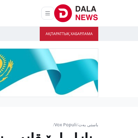
АҚПАРАТТЫҚ ХАБАРЛАМА
باستى بەت
/
Vox Populi
/