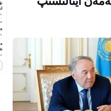
نەمەن اينالىسىپ
نۇ
ان
بٷگ
"ٷ
ەي
بٷگ
ەل
ش
بٷگ