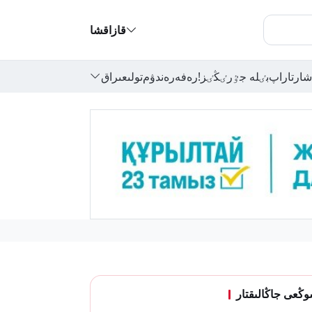
قازاقشا
شارتاراپ
بٸلە جٷرٸڭٸز!
رەفەرەندۋم
تولىعىراق
ڭعى جاڭالىقتار