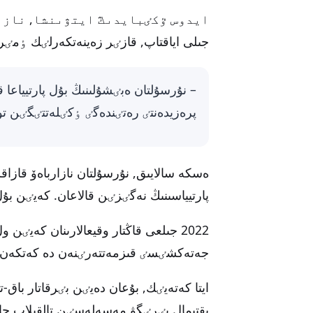
جىلى اياقتاپ, قازٸر زەينەتكەرلٸك ٶمٸ
پرەزيدەنتٸ رەتٸندەگٸ ٶكٸلەتتٸگٸن تو
پارتيياسىنىڭ نەگٸزٸن قالاعان. كەيٸن بۇل پارتييا Amanat اتاۋىنا
2022 جىلعى قاڭتار وقيعالارىنان كەي
جەتەكشٸسٸ قىزمەتتەرٸنەن دە كەتكەن بو
ىقتيمال بٸرٸگۋ مەسەلەسٸن تالقىلاپ جاتق