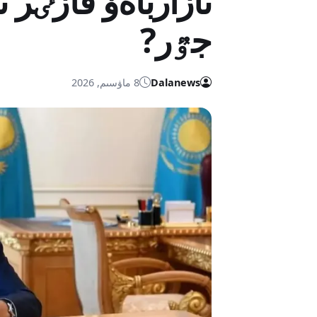
نازارباەۆ قازٸر 
جٷر?
Dalanews
8 ماۋسىم, 2026