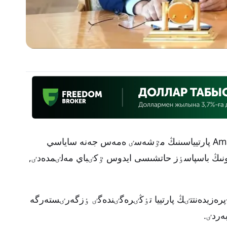
نۇرسۇلتان نازارباەۆ قازٸرگٸ ۋاقىتتا Amanat پارتيياسىنىڭ مٷشەسٸ ەمەس جەنە ساياسي
 ونىڭ باسپاسٶز حاتشىسى ايدوس ٷكٸباي مەلٸمدەدٸ,
ەزيدەنتتٸڭ پارتييا تٶڭٸرەگٸندەگٸ ٶزگەرٸستەرگە
ەردٸ.