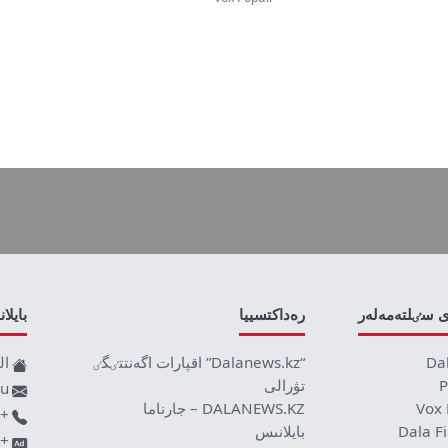
ى سٸلتەمەلەر
رەداكتسييا
بايلا
Da
“Dalanews.kz” اقپارات اگەنتتٸگٸ
ال
P
تۋرالى
ru
Vox 
DALANEWS.KZ – جارناما
+77019590709
Dala F
بايلانىس
+7707 878 8589