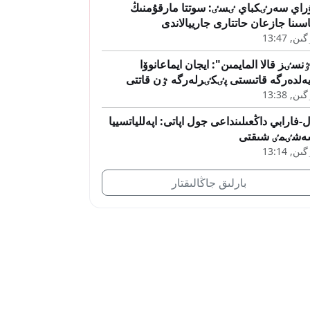
راي سەرٸكباي ٸسٸ: سوتتا مارقۇمنىڭ
اسىنا جازعان حاتتارى جارييالاندى
ىن, 13:47
نسٸز قالا المايمىن": ايجان ايماعانوۆا
ەلدەرگە قاتىستى پٸكٸرلەرگە ٷن قاتتى
ىن, 13:38
-فارابي داڭعىلىنداعى جول اپاتى: اپەللياتسييا
ەشٸمٸ شىقتى
ىن, 13:14
بارلىق جاڭالىقتار