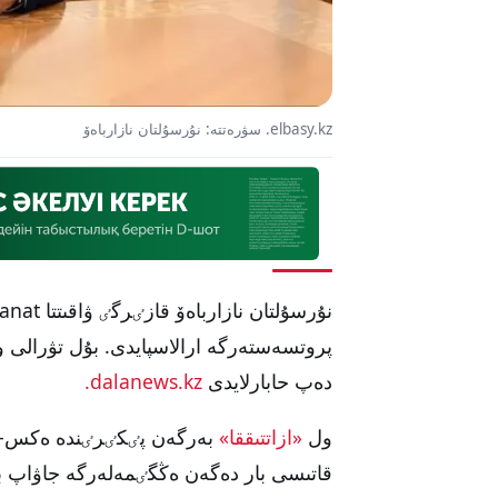
elbasy.kz. سۋرەتتە: نۇرسۇلتان نازارباەۆ
پروتسەستەرگە ارالاسپايدى. بۇل تۋرالى
دەپ حابارلايدى
dalanews.kz.
ول
«ازاتتىققا»
بەرگەن پٸكٸرٸندە ەكس-پر
قاتىسى بار دەگەن ەڭگٸمەلەرگە جاۋاپ ب