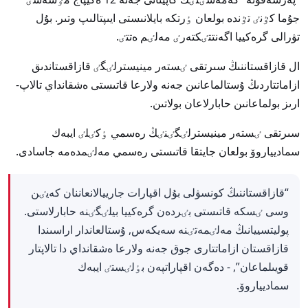
جۇما كٷنٸ تٷندە بولعان ٶرتكە بايلانىستى ايىپتالىپ وتىر. بۇل
تۋرالى گرەكييا اگەنتتٸكتەرٸ مەلٸم ەتتٸ.
ال قازاقستاننىڭ سىرتقى ٸستەر مينيسترلٸگٸ قازاقستاندىق
ازاماتتاردىڭ ۇستالماعانىن جەنە ولارعا قاتىستى ەشقانداي تالاپ-
ارىز بولماعانىن حابارلاعان بولاتىن.
سىرتقى ٸستەر مينيسترلٸگٸنٸڭ رەسمي ٶكٸلٸ ايبەك
سماديياروۆ بولعان جايتقا قاتىستى رەسمي مەلٸمدەمە جاسادى.
“قازاقستاننىڭ كونسۋلى بۇل اقپارات جارييالانعاننان كەيٸن
وسى ٸسكە قاتىستى بٸردەن گرەكييا بيلٸگٸنە حابارلاستى.
پوليتسييانىڭ مەلٸمەتٸنە سەيكەس, ۇستالعاندار اراسىندا
قازاقستان ازاماتتارى جوق جەنە ولارعا ەشقانداي دا تالاپتار
قويىلماعان”, - دەگەن اقپاراتپەن بٶلٸستٸ ايبەك
سماديياروۆ.