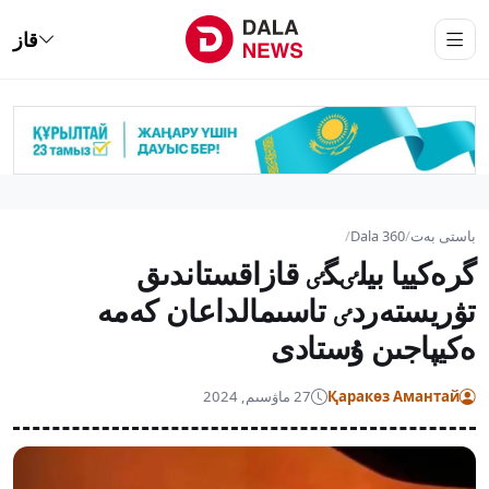
قاز
باستى بەت
/
Dala 360
/
گرەكييا بيلٸگٸ قازاقستاندىق
تۋريستەردٸ تاسىمالداعان كەمە
ەكيپاجىن ۇستادى
Қаракөз Амантай
27 ماۋسىم, 2024