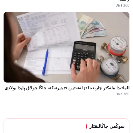
Dala 360
الماتىدا ەلەكتر جارىعىنا تٶلەنەتٸن تٷبٸرتەكتە جاڭا جولاق پايدا بولادى
Dala 360
سوڭعى جاڭالىقتار