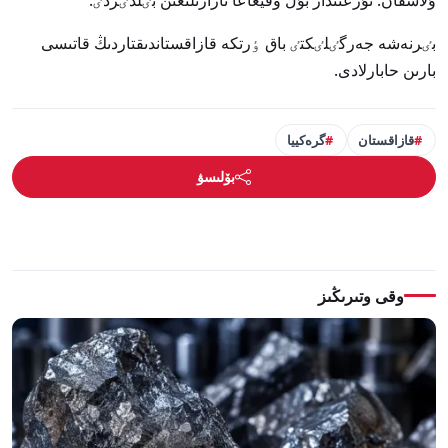
ۇلاسقان. تۇرعىندار بۇل وقيعاعا نارازىلىعىن بٸلدٸردٸ.
بٸرنەشە جەرگٸلٸكتٸ باق ٶرتكە قازاقستاندىقتاردىڭ قاتىسى
بارىن حابارلادى.
قازاقستان
گرەكييا
بۆلىسۋ
وقى وتىرىڭىز