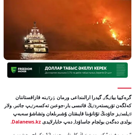
گرەكييا بيلٸگٸ گيدرا ارالىنداعى ورمان ٶرتٸنە قازاقستاننان
كەلگەن تۋريستەردٸڭ قاتىسى بار-جوعىن تەكسەرٸپ جاتىر. ولار
تٸلسٸز جاۋدىڭ تۇتانۋىنا قايىقتان ۇشىرىلعان وتشاشۋ سەبەپ
بولدى دەگەن بولجام جاساۋدا, دەپ حابارلايدى
Dalanews.kz.
“پەرسەفونە” كەمەسٸنٸڭ كاپيتانى جەنە 12 ەكيپاج مٷشەسٸ