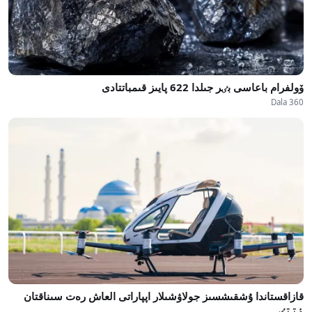
ۆولفرام باعاسى بٸر جىلدا 622 پايىز قىمباتتادى
Dala 360
قازاقستاندا ۇشقىشسىز جولاۋشىلار اپپاراتى العاش رەت سىناقتان
ٶتتٸ