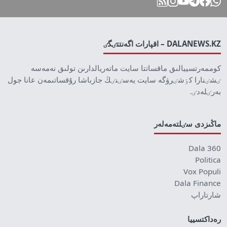
DALANEWS.KZ – اقپارات اگەنتتٸگٸ
كوممەرتسييالىق ماقساتتا سايت ماتەريالدارىن تولىق نەمەسە
ٸشٸنارا كٶشٸرۋگە سايت يەسٸنٸڭ جازباشا رۇقساتىمەن عانا جول
بەرٸلەدٸ.
ماڭىزدى سٸلتەمەلەر
Dala 360
Politica
Vox Populi
Dala Finance
شارتاراپ
رەداكتسييا