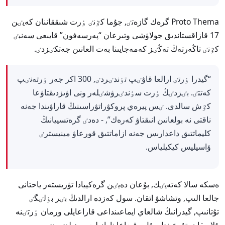
Proto Thema گرەك گازەتٸ, جۇما كٷنٸ ٶرت شىققاننان كەيٸن
17 قازاقستاندىق جولاۋشى وتىرعان “پەرسەفون” قايىعى سەنبٸ
كٷنٸ تاڭەرتەڭ تەڭٸز كەمەجايىنا بەت العانىن جەتكٸزدٸ.
“گيدرا ٶرتٸ ارالعا قاۋٸپ تٶندٸردٸ, 300 اكر جەر ٶرتەنٸپ
كەتتٸ. بٸزدٸڭ ٶرت سٶندٸرۋشٸلەر ونى اۋىزدىقتاۋعا
كٷش سالدى. ٸس پيرەي پروكۋراتۋراسىنىڭ قاراۋىندا جەنە
ناقتى نە بولعانىن انىقتاۋ كەرەك”, - دەدٸ گرەتسييانىڭ
كليماتتىق داعدارىس جەنە ازاماتتىق قورعاۋ مينيسترٸ
ۆاسيليس كيكيلياس.
ەسكە سالا كەتەيٸك, بۇعان دەيٸن گرەكييادا تۋريستەر ياحتانى
جالعا الىپ, وتشاشۋ اتقان. سول كەزدە ارالدىڭ بٸر بٶلٸگٸ
تۇتانىپ, گيدرانىڭ شالعاي ايماعىنداعى قاراعايلى ورمان ٶرتٸنە