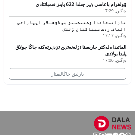
ۆولفرام باعاسى بٸر جىلدا 622 پايىز قىمباتتادى
بٷگىن, 17:29
قازاقستاندا ۇشقىشسىز جولاۋشىلار اپپاراتى
العاش رەت سىناقتان ٶتتٸ
بٷگىن, 17:17
الماتىدا ەلەكتر جارىعىنا تٶلەنەتٸن تٷبٸرتەكتە جاڭا جولاق
پايدا بولادى
بٷگىن, 17:06
بارلىق جاڭالىقتار