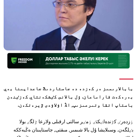
بابالارىمىز ەر كەزدە دە جاستاردىڭ جاعدايىنا بەي
بەرەكەت قاراماعان. ۇل بالانى كٸشكەنتاي كەزٸنەن
باستاپ اتقا وتىرعىزىپ, اڭ اۋلاۋدى ٷيرەتكەن.
ٶزدەرٸ كٷندەلٸكتٸ ٶمٸر سالتى ارقىلى ولارعا ٷلگٸ بولا
بٸلگەن. وسىلايشا ۇل بالا شىمىر, مىقتى, جاستايىنان ەڭبەككە