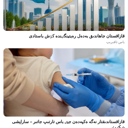
قازاقستان جاھاندىق بەدەل رەيتينگٸندە كٶش باستادى
باس تاقىرىپ
قازاقستاندىقتار نەگە ەكپەدەن جيٸ باس تارتىپ جاتىر – ساراپشى
پٸكٸرٸ