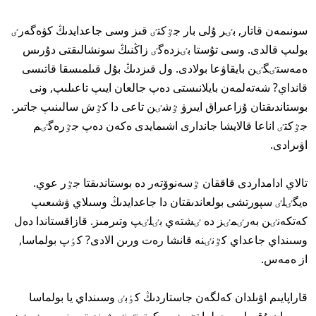
سونىمەن قاتار, بٸر ۇلى بار جٷكتٸ قىز وسى جاعدايدىڭ كۋەگەرٸ
بولىپ قالدى. وسى تۇستا بٸزدەگٸ زاڭنىڭ سونشالىقتى دۇرىس
ەمەستٸگٸن بايقاۋعا بولادى. ول قىزدىڭ بۇل قىلمىسقا قاتىسى
قانداي? شەتەلمەن بايلانىستى دەپ جالعان ايىپ تاعىلىپ, ونى
بوستاندىقتان ۇزاعىراق ايىرۋ ٷشٸن تاعى دا كٷش سالىنىپ جاتىر.
جٷكتٸ اناعا قالايشا جاندارى اشىمايدى ەكەن دەپ جٷرەگٸم
اۋىرادى.
تالاي ادامداردى قاققان ٷسەنوۆتەر دە بوستاندىقتا جٷر عوي.
ەيگٸلٸ سپورتشى بولعاندىقتان دا جاعدايدىڭ وسىلاي ۋشىعىپ
كەتكەنٸن بەرٸمٸز دە ٸشتەي بٸلٸپ وتىرمىز. قازاقستاندا دەل
وسىنداي جاعداي كٷنٸنە قانشا رەت ورىن الادى? كٶپ بولماسا,
از ەمەس.
قاراپايىم اۋىلدان كەلگەن جاستاردىڭ كٶبٸ وسىنداي يا بولماسا