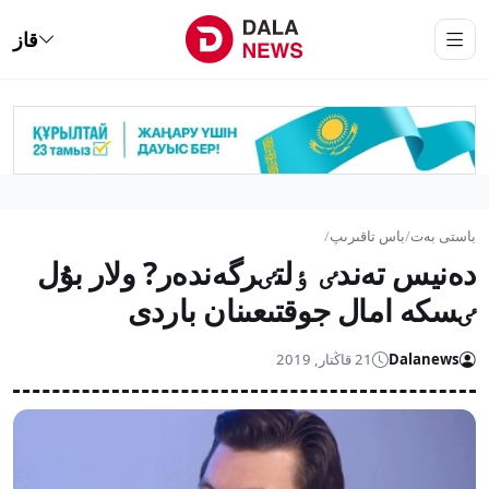
قاز
باستى بەت
/
باس تاقىرىپ
/
دەنيس تەندٸ ٶلتٸرگەندەر? ولار بۇل
ٸسكە امال جوقتىعىنان باردى
Dalanews
21 قاڭتار, 2019