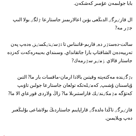
بابا جولىمەن عۇمىر كەشكەن.
ال قازٸرگٸ الدىڭعى بۋىن اعالارىمىز جاستارعا ٷلگٸ بولا الىپ
جٷر مە?
سالت-دەستٷر دە, قارىم-قاتىناس تا تٷسٸنٸكسٸز, ەدەپ پەن
تەربيەدەن الشاقتاپ بارا جاتقانداي. وسىنداي بەيبەرەكەت كەزدە
جاستار قالاي ٶمٸر سٷرمەك?
بٷگٸندە مەكتەپتە وقيتىن بالادا ارمان-ماقسات بار ما? التىن
ۇياسىنان ۇشىپ, كەمٸلەتكە تولعان جاستارعا جولىن تاۋىپ
كەتۋگە مٷمكٸندٸك قاراستىرىلا ما? زاڭ ولاردى قورعاي الا ما?
قازٸرگٸ تاڭدا ەلدەگٸ قاراپايىم جاستاردىڭ بولاشاعى بۇلىڭعىر
دەپ ويلايمىن.