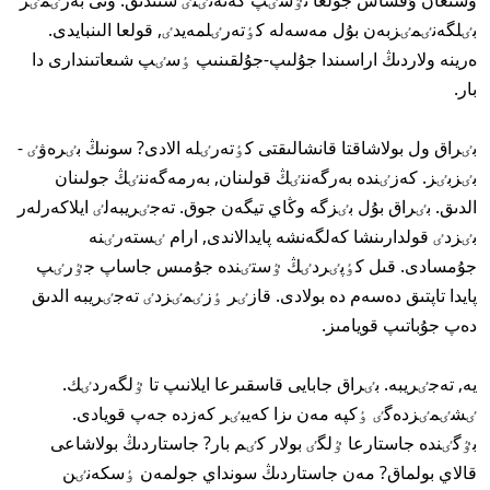
وسىعان ۇقساس جولعا تٷسٸپ كەتەتٸنٸ شىندىق. ونى بەرٸمٸز
بٸلگەنٸمٸزبەن بۇل مەسەلە كٶتەرٸلمەيدٸ, قولعا الىنبايدى.
ەرينە ولاردىڭ اراسىندا جۇلىپ-جۇلقىنىپ ٶسٸپ شىعاتىندارى دا
بار.
بٸراق ول بولاشاقتا قانشالىقتى كٶتەرٸلە الادى? سونىڭ بٸرەۋٸ -
بٸزبٸز. كەزٸندە بەرگەننٸڭ قولىنان, بەرمەگەننٸڭ جولىنان
الدىق. بٸراق بۇل بٸزگە وڭاي تيگەن جوق. تەجٸريبەلٸ ايلاكەرلەر
بٸزدٸ قولدارىنشا كەلگەنشە پايدالاندى, ارام ٸستەرٸنە
جۇمسادى. قىل كٶپٸردٸڭ ٷستٸندە جۇمىس جاساپ جٷرٸپ
پايدا تاپتىق دەسەم دە بولادى. قازٸر ٶزٸمٸزدٸ تەجٸريبە الدىق
دەپ جۇباتىپ قويامىز.
يە, تەجٸريبە. بٸراق جابايى قاسقىرعا ايلانىپ تا ٷلگەردٸك.
ٸشٸمٸزدەگٸ ٶكپە مەن ىزا كەيبٸر كەزدە جەپ قويادى.
بٷگٸندە جاستارعا ٷلگٸ بولار كٸم بار? جاستاردىڭ بولاشاعى
قالاي بولماق? مەن جاستاردىڭ سونداي جولمەن ٶسكەنٸن