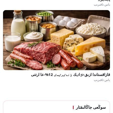
باس تاقىرىپ
قازاقستاندا ازىق-تٷلٸك ٶندٸرٸسٸ 12%-عا ارتتى
باس تاقىرىپ
سوڭعى جاڭالىقتار