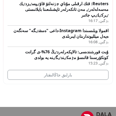
Reuters: قتك ارقىلى مۇناي جٶنەلتۋ قاۋٸپسٸزدٸك
مەسەلەلەرٸ مەن تانكەرلەر تاپشىلىعىنا بايلانىستى
ٸركٸلٸپ جاتىر
بٷگىن, 16:17
اقمولا وبلىسىندا Instagram-داعى "ەمشٸگە" سەنگەن
ەيەل ميلليوندارىنان ايىرىلدى
بٷگىن, 16:08
ۇبت قورىتىندىسى: تالاپكەرلەردٸڭ 76%-ى گرانت
كونكۋرسىنا قاتىسۋ مٷمكٸندٸگٸنە يە بولدى
بٷگىن, 15:23
بارلىق جاڭالىقتار