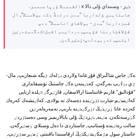
بٸز - وسىنداي ۇلى دالا xالقىنىڭ ۇرپاعىمىز.
جاستايىن ۇلدارعا "سەن ەرتەڭ ەكە بولاسىڭ", ال
قىزدارعا "سەن - بولاشاق اناسىڭ" دەپ
قۇلاقتارىنا قۇيىپ, ەردايىم اقىل-كەڭەستەرٸن
ايتىپ, تەربيەلەپ-ٶسٸرگەن.
ەكٸ جاس شاڭىراق قۇرعاندا ولاردى بٶلەك ٷيگە شىعارىپ, مال-
ٷي بٶلٸپ بەرگەن. كەيٸننەن ەكٸ جاستىڭ تۋىسقاندارى
"قۇدالىق" قارىم-قاتىناستا ارالاسقان, قازٸرگٸ تٸلدە ارنايى
كەلٸسٸم-شارت تٷرٸندە دەسەك تە بولادى. كەلٸنشەك كەرەك
كەزدە عانا ٶزٸنٸڭ تٶركٸنٸنە بارىپ, نەمەرەلەرٸن
كٶرسەتكەن. مٸنە, بٸزدٸڭ ۇلى بابالارىمىز وسى دەستٷردٸ
سالت رەتٸندە ۇستانىپ, جاستاردى دا دەل وسىلاي ٶسٸرگەن.
جاستار سول مٷمكٸندٸكتٸڭ ارقاسىندا باقىتتى ٶمٸر سٷرٸپ,