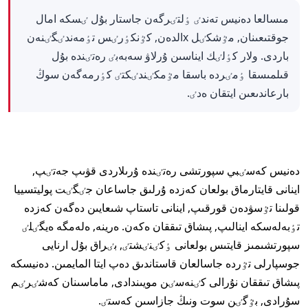
مىسالعا دەنيس تەندٸ ٶلتٸرگەن جاستار بۇل ٸسكە امال
جوقتىعىنان, مٷشكٸل xالدەن, كٷنكٶرٸس تٶمەندٸگٸنەن
باردى. ولار كٶلٸك ايناسىن ۇرلاۋ سەبەبٸ رەتٸندە بۇل
قىلمىسقا ٶمٸردە باسقا مٷمكٸندٸكتٸ كٶرمەگەن سوڭ
بارعاندىعىن ايتقان ەدٸ.
دەنيس كەسٸبي سپورتشى رەتٸندە ۇرىلاردى قۋىپ جەتٸپ,
اينانى قايتارماق بولعان كەزدە ۇرلىق جاساعان جٸگٸت پوليتسييا
قولىنا تٷسۋدەن قورقىپ, اينانى تاستاپ شىعايىن دەگەن كەزدە
تٶبەلەسكە اينالىپ, پىشاق تىققان ەكەن. ەرينە, ەلەمگە ەيگٸلٸ
سپورتشىمىز قايتىس بولعانى ٶكٸنٸشتٸ, بٸراق بۇل ارنايى
جوسپارلى تٷردە جاسالعان قاستاندىق دەپ ايتا المايمىن. دەنيسكە
پىشاق تىققان نۇرالى كٸنەسٸن مويىندادى, ماماسىنان كەشٸرٸم
سۇرادى, بٷگٸن سوت ونىڭ جازاسىن كەستٸ.