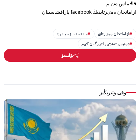
قالاماس ەدٸم...
ازاماتحان ەمٸرتايدىڭ facebook پاراقشاسىنان
ازاماتحان ەمٸرتاي
ماقسات ٷسەنوۆ
دەنيس تەندٸ ٶلتٸرگەن كٸم
بۆلىسۋ
وقى وتىرىڭىز