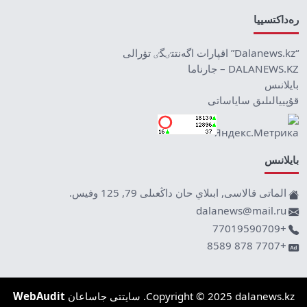
رەداكتسييا
“Dalanews.kz” اقپارات اگەنتتٸگٸ تۋرالى
DALANEWS.KZ – جارناما
بايلانىس
قۇپييالىلىق ساياساتى
بايلانىس
الماتى قالاسى, ابىلاي حان داڭعىلى 79, 125 وفيس.
dalanews@mail.ru
+77019590709
+7707 878 8589
Copyright © 2025 dalanews.kz. سايتتى جاساعان
WebAudit