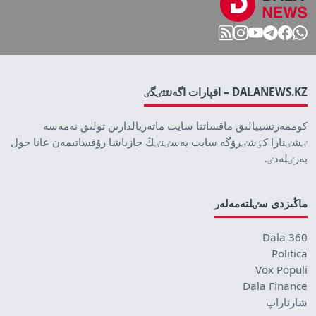
DALANEWS.KZ – اقپارات اگەنتتٸگٸ
كوممەرتسييالىق ماقساتتا سايت ماتەريالدارىن تولىق نەمەسە
ٸشٸنارا كٶشٸرۋگە سايت يەسٸنٸڭ جازباشا رۇقساتىمەن عانا جول
بەرٸلەدٸ.
ماڭىزدى سٸلتەمەلەر
Dala 360
Politica
Vox Populi
Dala Finance
شارتاراپ