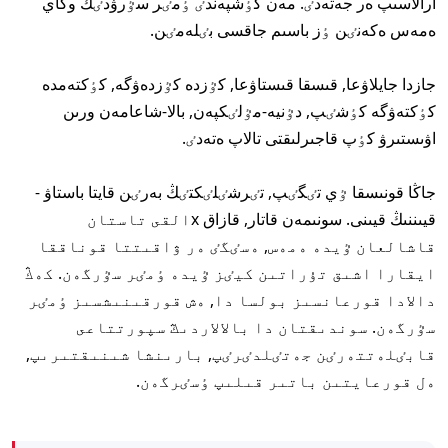
ارالاسىپ ەر جەتەدٸ. مەن كٶشپەندٸ ٶمٸر سٷرۋدٸڭ وڭاي
ەمەس ەكەنٸن ٶز باسىم جاقسى بٸلەمٸن.
جازدا جايلاۋعا, قىسقا قىستاۋعا, كٷزدە كٷزدەۋگە, كٶكتەمدە
كٶكتەۋگە كٶشٸپ, دٷنيە-مٷلٸكپەن, بالا-شاعامەن ورىن
اۋىستىرۋ كٶپ قاجىرلىقتى تالاپ ەتەدٸ.
جاڭا قونىسقا ٷي تٸگٸپ, تٸرشٸلٸكتٸڭ بەرٸن قايتا باستاۋ -
قيىننىڭ قيىنى. سونىمەن قاتار, قازاق xالقى تاستان
قاشالعان ٷيدە ەمەس, ەسٸگٸ ەر ۋاقىتتا قوناققا
ايقارا اشىق تۇراتىن كيٸز ٷيدە ٶمٸر سٷرگەن. كەڭ
دالادا قورعانسىز بولسا دا, ەش قورقىنىشسىز ٶمٸر
سٷرگەن. سوندىقتان دا بالالاردىڭ سپورتتاعى
قابٸلەتتەرٸن جەتٸلدٸرٸپ, بارىنشا شىنىقتىرىپ,
ەل قورعايتىن باتىر قىلىپ ٶسٸرگەن.