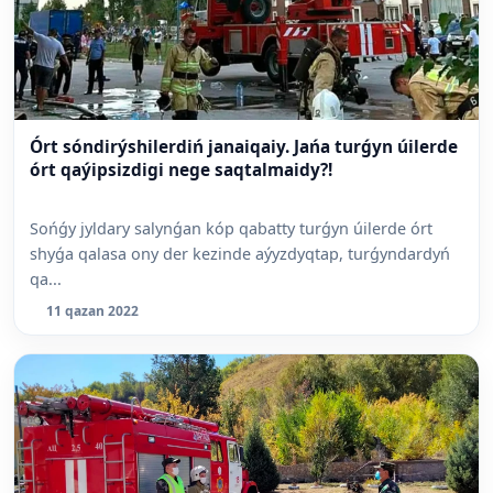
Órt sóndirýshilerdiń janaiqaiy. Jańa turǵyn úilerde
órt qaýipsizdigi nege saqtalmaidy?!
Sońǵy jyldary salynǵan kóp qabatty turǵyn úilerde órt
shyǵa qalasa ony der kezinde aýyzdyqtap, turǵyndardyń
qa...
11 qazan 2022