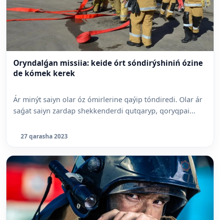
Oryndalǵan missiia: keide órt sóndirýshiniń ózine
de kómek kerek
Ár minýt saiyn olar óz ómirlerine qaýip tóndiredi. Olar ár
saǵat saiyn zardap shekkenderdi qutqaryp, qoryqpai...
27 qarasha 2023