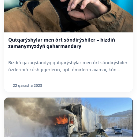
Qutqarýshylar men órt sóndirýshiler – bizdiń
zamanymyzdyń qaharmandary
Bizdiń qazaqstandyq qutqarýshylar men órt sóndirýshiler
ózderiniń kúsh-jigerlerin, tipti ómirlerin aiamai, kún...
22 qarasha 2023