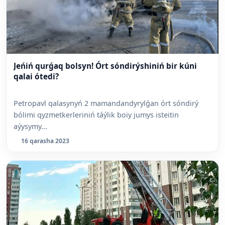
Jeńiń qurǵaq bolsyn! Órt sóndirýshiniń bir kúni
qalai ótedi?
Petropavl qalasynyń 2 mamandandyrylǵan órt sóndirý
bólimi qyzmetkerleriniń táýlik boiy jumys isteitin
aýysymy...
16 qarasha 2023