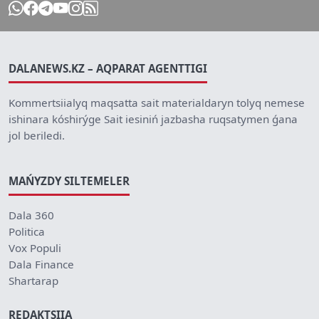
DALANEWS.KZ – AQPARAT AGENTTIGI
Kommertsiialyq maqsatta sait materialdaryn tolyq nemese
ishinara kóshirýge Sait iesiniń jazbasha ruqsatymen ǵana
jol beriledi.
MAŃYZDY SILTEMELER
Dala 360
Politica
Vox Populi
Dala Finance
Shartarap
REDAKTSIIA