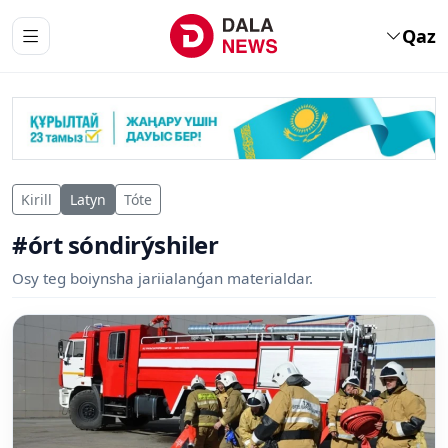
Qaz
Kirill
Latyn
Tóte
#órt sóndirýshiler
Osy teg boiynsha jariialanǵan materialdar.