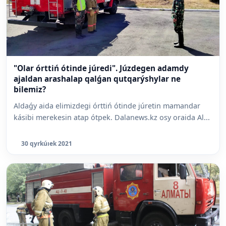
"Olar órttiń ótinde júredi". Júzdegen adamdy
ajaldan arashalap qalǵan qutqarýshylar ne
bilemiz?
Aldaǵy aida elimizdegi órttiń ótinde júretin mamandar
kásibi merekesin atap ótpek. Dalanews.kz osy oraida Al...
30 qyrkúıek 2021