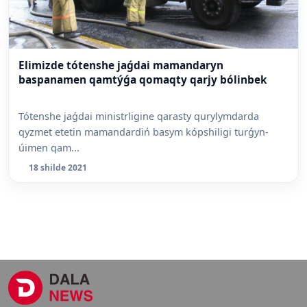
Elimizde tótenshe jaǵdai mamandaryn
baspanamen qamtýǵa qomaqty qarjy bólinbek
Tótenshe jaǵdai ministrligine qarasty qurylymdarda
qyzmet etetin mamandardiń basym kópshiligi turǵyn-
úimen qam...
18 shilde 2021