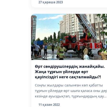
27 қараша 2023
Өрт сөндірушілердің жанайқайы.
Жаңа тұрғын үйлерде өрт
қауіпсіздігі неге сақталмайды?!
Соңғы жылдары салынған көп қабатты
тұрғын үйлерде өрт шыға қаласа оны де
кезінде ауыздықтап, тұрғындардың қау...
11 қазан 2022