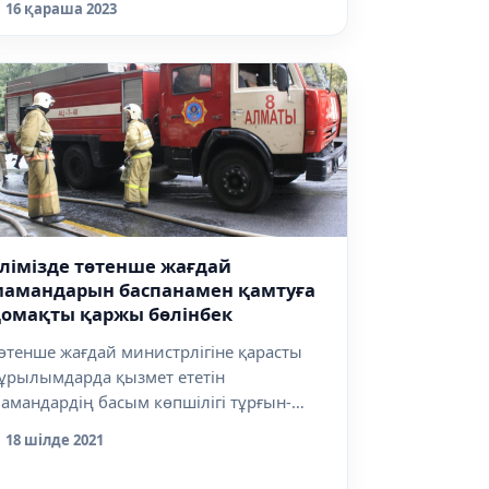
16 қараша 2023
лімізде төтенше жағдай
мамандарын баспанамен қамтуға
қомақты қаржы бөлінбек
өтенше жағдай министрлігіне қарасты
ұрылымдарда қызмет ететін
амандардің басым көпшілігі тұрғын-
ймен қамты...
18 шілде 2021