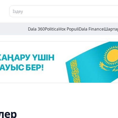
Dala 360
Politica
Vox Populi
Dala Finance
Шарта
лер