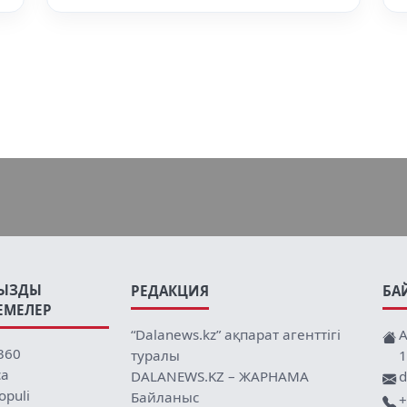
ЫЗДЫ
РЕДАКЦИЯ
БА
ЕМЕЛЕР
“Dalanews.kz” ақпарат агенттігі
А
360
туралы
1
ca
DALANEWS.KZ – ЖАРНАМА
d
opuli
Байланыс
+