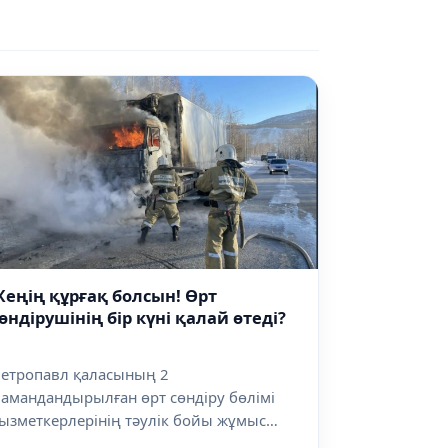
еңің құрғақ болсын! Өрт
өндірушінің бір күні қалай өтеді?
етропавл қаласының 2
амандандырылған өрт сөндіру бөлімі
ызметкерлерінің тәулік бойы жұмыс
стейтін ауысымы...