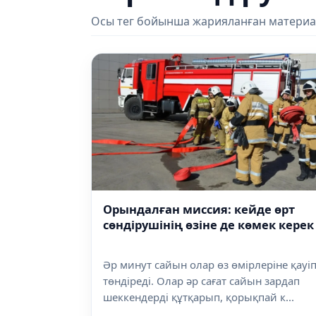
Осы тег бойынша жарияланған материа
Орындалған миссия: кейде өрт
сөндірушінің өзіне де көмек керек
Әр минут сайын олар өз өмірлеріне қауі
төндіреді. Олар әр сағат сайын зардап
шеккендерді құтқарып, қорықпай к...