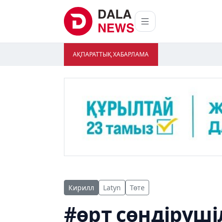
АҚПАРАТТЫҚ ХАБАРЛАМА
Кирилл
Latyn
Төте
#өрт сөндіруші