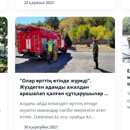
22 қараша 2023
Е
"Олар өрттің өтінде жүреді".
Жүздеген адамды ажалдан
арашалап қалған құтқарушылар не
Т
білеміз?
қ
Алдағы айда еліміздегі өрттің өтінде
м
р
жүретін мамандар кәсіби мерекесін атап
ү
өтпек. Dalanews.kz осы орайда Ал...
30 қыркүйек 2021