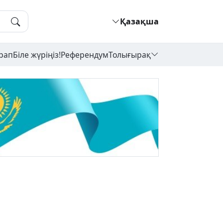
Қазақша
рап
Біле жүріңіз!
Референдум
Толығырақ