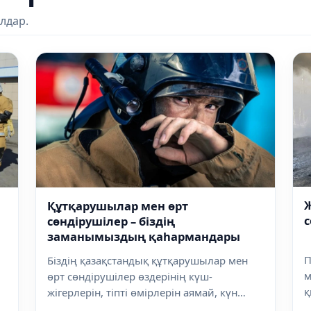
лдар.
Ж
Құтқарушылар мен өрт
с
сөндірушілер – біздің
заманымыздың қаһармандары
П
п
Біздің қазақстандық құтқарушылар мен
м
өрт сөндірушілер өздерінің күш-
қ
жігерлерін, тіпті өмірлерін аямай, күн
і
сай...