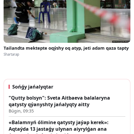
Tailandta mektepte oqýshy oq atyp, jeti adam qaza tapty
Shartarap
Sońǵy jańalyqtar
"Qutty bolsyn": Sveta Aitbaeva balalaryna
qatysty qýanyshty jańalyqty aitty
Búgin, 09:35
«Balamnyń ólimine qatysty jaýap kerek»:
Aqtaýda 13 jastaǵy ulynan aiyrylǵan ana