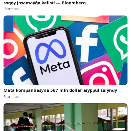
soqqy jasamaýǵa kelisti — Bloomberg
Shartarap
Meta kompaniiasyna 567 mln dollar aiyppul salyndy
Shartarap