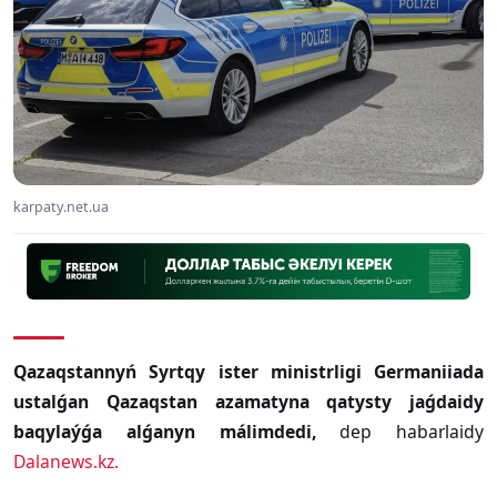
karpaty.net.ua
Qazaqstannyń Syrtqy ister ministrligi Germaniiada
ustalǵan Qazaqstan azamatyna qatysty jaǵdaidy
baqylaýǵa alǵanyn málimdedi,
dep habarlaidy
Dalanews.kz.