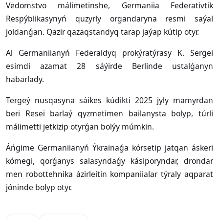
Vedomstvo málimetinshe, Germaniia Federativtik
Respýblikasynyń quzyrly organdaryna resmi saýal
joldanǵan. Qazir qazaqstandyq tarap jaýap kútip otyr.
Al Germaniianyń Federaldyq prokýratýrasy K. Sergei
esimdi azamat 28 sáýirde Berlinde ustalǵanyn
habarlady.
Tergeý nusqasyna sáikes kúdikti 2025 jyly mamyrdan
beri Resei barlaý qyzmetimen bailanysta bolyp, túrli
málimetti jetkizip otyrǵan bolýy múmkin.
Áńgime Germaniianyń Ýkrainaǵa kórsetip jatqan áskeri
kómegi, qorǵanys salasyndaǵy kásiporyndar, drondar
men robottehnika ázirleitin kompaniialar týraly aqparat
jóninde bolyp otyr.