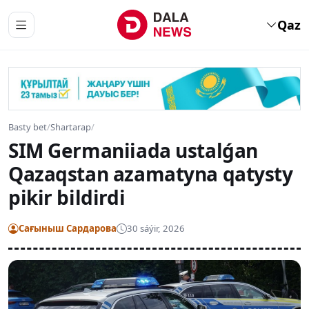
Qaz
Basty bet
/
Shartarap
/
SIM Germaniiada ustalǵan
Qazaqstan azamatyna qatysty
pikir bildirdi
Сағыныш Сардарова
30 sáýir, 2026