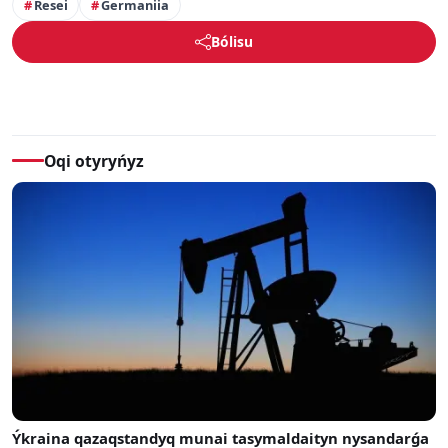
Resei
Germaniia
Bólisu
Oqi otyryńyz
Ýkraina qazaqstandyq munai tasymaldaityn nysandarǵa