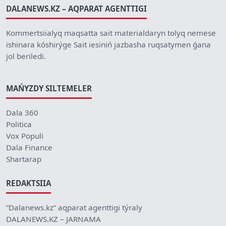
DALANEWS.KZ – AQPARAT AGENTTIGI
Kommertsiialyq maqsatta sait materialdaryn tolyq nemese
ishinara kóshirýge Sait iesiniń jazbasha ruqsatymen ǵana
jol beriledi.
MAŃYZDY SILTEMELER
Dala 360
Politica
Vox Populi
Dala Finance
Shartarap
REDAKTSIIA
“Dalanews.kz” aqparat agenttigi týraly
DALANEWS.KZ – JARNAMA