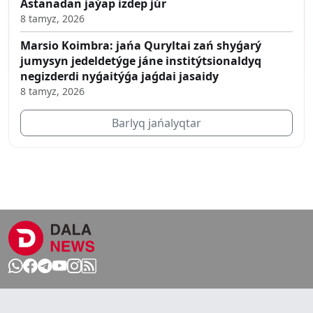
Astanadan jaýap izdep júr
8 tamyz, 2026
Marsio Koimbra: jańa Quryltai zań shyǵarý
jumysyn jedeldetýge jáne institýtsionaldyq
negizderdi nyǵaitýǵa jaǵdai jasaidy
8 tamyz, 2026
Barlyq jańalyqtar