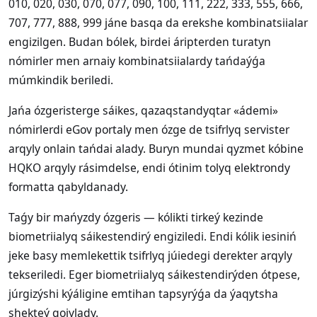
010, 020, 030, 070, 077, 090, 100, 111, 222, 333, 555, 666,
707, 777, 888, 999 jáne basqa da erekshe kombinatsiialar
engizilgen. Budan bólek, birdei áripterden turatyn
nómirler men arnaiy kombinatsiialardy tańdaýǵa
múmkindik beriledi.
Jańa ózgeristerge sáikes, qazaqstandyqtar «ádemi»
nómirlerdi eGov portaly men ózge de tsifrlyq servister
arqyly onlain tańdai alady. Buryn mundai qyzmet kóbine
HQKO arqyly rásimdelse, endi ótinim tolyq elektrondy
formatta qabyldanady.
Taǵy bir mańyzdy ózgeris — kólikti tirkeý kezinde
biometriialyq sáikestendirý engiziledi. Endi kólik iesiniń
jeke basy memlekettik tsifrlyq júiedegi derekter arqyly
tekseriledi. Eger biometriialyq sáikestendirýden ótpese,
júrgizýshi kýáligine emtihan tapsyrýǵa da ýaqytsha
shekteý qoiylady.