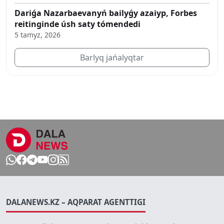
Dariǵa Nazarbaevanyń bailyǵy azaiyp, Forbes
reitinginde úsh saty tómendedi
5 tamyz, 2026
Barlyq jańalyqtar
DALANEWS.KZ – AQPARAT AGENTTIGI