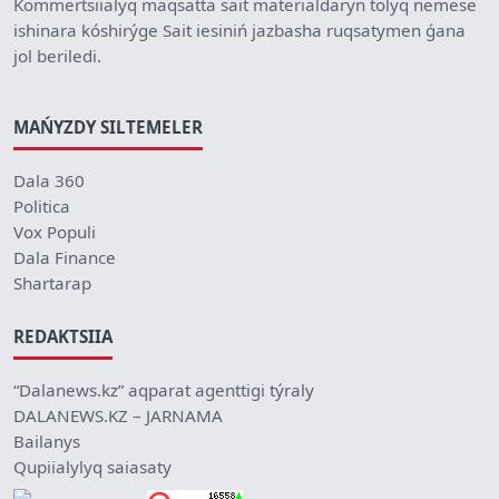
Kommertsiialyq maqsatta sait materialdaryn tolyq nemese
ishinara kóshirýge Sait iesiniń jazbasha ruqsatymen ǵana
jol beriledi.
MAŃYZDY SILTEMELER
Dala 360
Politica
Vox Populi
Dala Finance
Shartarap
REDAKTSIIA
“Dalanews.kz” aqparat agenttigi týraly
DALANEWS.KZ – JARNAMA
Bailanys
Qupiialylyq saiasaty