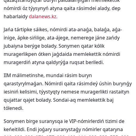
qazaqstandyqtar buryn paidalanylǵan memlekettik
nómirdi óz týysynyń atyna qaita rásimdei alady, dep
habarlaidy
dalanews.kz.
Jańa tártipke sáikes, nómirdi ata-anaǵa, balaǵa, aǵa-
inige, ápke-sińlige, ata-ájege, nemerege jáne zańdy
jubaiyna berýge bolady. Sonymen qatar kólik
muragerlikpen ótken jaǵdaida memlekettik nómirdi
muragerdiń atyna qaldyrýǵa ruqsat beriledi.
IIM málimetinshe, mundai rásim buryn
qarastyrylmaǵan. Nómirdi qaita rásimdeý úshin burynǵy
iesiniń kelisimi, týystyqty nemese muragerlikti rastaityn
qujattar qajet bolady. Sondai-aq memlekettik baj
tólenedi.
Sonymen birge suranysqa ie VIP-nómirlerdiń tizimi de
keńeitildi. Endi joǵary suranystaǵy nómirler qataryna