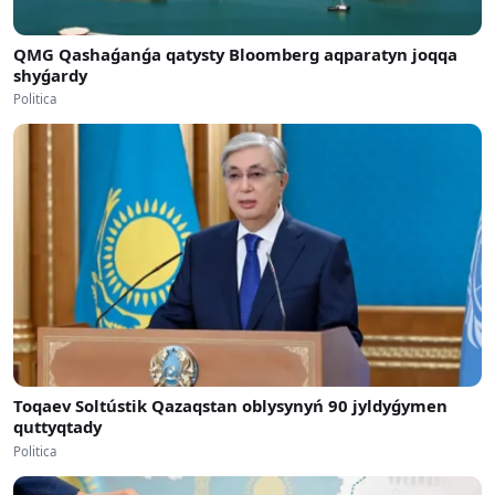
QMG Qashaǵanǵa qatysty Bloomberg aqparatyn joqqa
shyǵardy
Politica
Toqaev Soltústik Qazaqstan oblysynyń 90 jyldyǵymen
quttyqtady
Politica