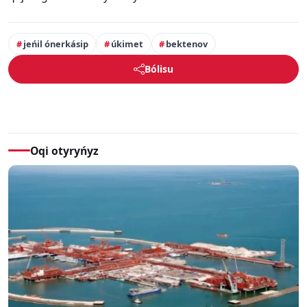
jeńil ónerkásip
úkimet
bektenov
Bólisu
Oqi otyryńyz