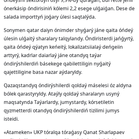
óńdeýshi sektordyń ósýi 9,9%-dy quraǵan, bul rette jeńil
ónerkásip óndirisiniń kólemi 2,2 esege ulǵaiǵan. Dese de
salada importtyń joǵary úlesi saqtalýda.
Sonymen qatar daiyn ónimder shyǵarý jáne qaita óńdeý
úlesin ulǵaitý sharalary talqylandy. Óndiristerdi jańǵyrtý,
qaita óńdeý qýatyn keńeitý, lokalizatsiialaý deńgeiin
arttyrý, kadrlar daiarlaý jáne otandyq taýar
óndirýshilerdiń básekege qabilettiligin nyǵaitý
qajettiligine basa nazar aýdaryldy.
Qazaqstandyq óndirýshilerdi qoldaý máselesi óz aldyna
bólek qarastyryldy. Ataýly qoldaý sharalaryn usyný
maqsatynda Taýarlardy, jumystardy, kórsetiletin
qyzmetterdi otandyq óndirýshilerdiń tizilimi jumys
isteidi.
«Atameken» UKP tóralqa tóraǵasy Qanat Sharlapaev