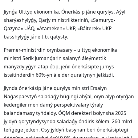
Jiynǵa Ulttyq ekonomika, Ónerkásip jáne qurylys, Aýyl
sharýashylyǵy, Qarjy ministrlikteriniń, «Samuryq-
Qazyna» UÁQ, «Atameken» UKP, «Báiterek» UKP
basshylyǵy jáne t.b. qatysty.
Premer-ministrdiń orynbasary – ulttyq ekonomika
ministri Serik Jumanǵarin salanyń áleýmettik
mańyzdylyǵyn atap ótip, jeńil ónerkásipte jumys
isteitinderdiń 60%-yn áielder quraitynyn jetkizdi.
Jiynda ónerkásip jáne qurylys ministri Ersaiyn
Naǵaspaevtyń saladaǵy búgingi ahýal, oryn alyp otyrǵan
kedergiler men damý perspektivalary týraly
baiandamasy tyńdaldy. ÓQM derekteri boiynsha 2025
jyldyń qorytyndysynda saladaǵy óndiris kólemi 260 mlrd
teńgege jetken. Osy jyldyń basynan beri ónerkásiptegi