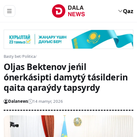
Qaz
Basty bet
/
Politica
/
Oljas Bektenov jeńil
ónerkásipti damytý tásilderin
qaita qaraýdy tapsyrdy
Dalanews
14 mamyr, 2026