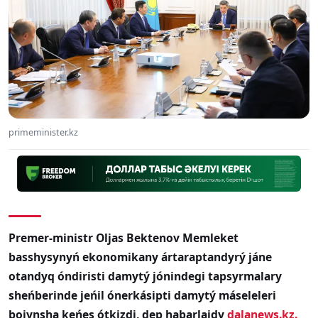
primeminister.kz
Premer-ministr Oljas Bektenov Memleket
basshysynyń ekonomikany ártaraptandyrý jáne
otandyq óndiristi damytý jónindegi tapsyrmalary
sheńberinde jeńil ónerkásipti damytý máseleleri
boiynsha keńes ótkizdi, dep habarlaidy
dalanews.kz.