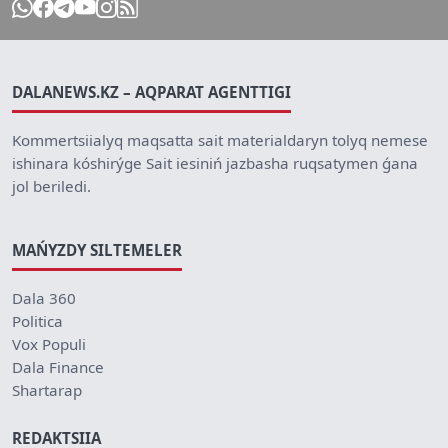
DALANEWS.KZ – AQPARAT AGENTTIGI
Kommertsiialyq maqsatta sait materialdaryn tolyq nemese
ishinara kóshirýge Sait iesiniń jazbasha ruqsatymen ǵana
jol beriledi.
MAŃYZDY SILTEMELER
Dala 360
Politica
Vox Populi
Dala Finance
Shartarap
REDAKTSIIA