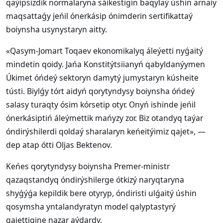
qaýipsizdik normalaryna sáikestigin baqylaý úshin arnaiy
maqsattaǵy jeńil ónerkásip ónimderin sertifikattaý
boiynsha usynystaryn aitty.
«Qasym-Jomart Toqaev ekonomikalyq áleýetti nyǵaitý
mindetin qoidy. Jańa Konstitýtsiianyń qabyldanýymen
Úkimet óńdeý sektoryn damytý jumystaryn kúsheite
tústi. Biylǵy tórt aidyń qorytyndysy boiynsha óńdeý
salasy turaqty ósim kórsetip otyr. Onyń ishinde jeńil
ónerkásiptiń áleýmettik mańyzy zor. Biz otandyq taýar
óndirýshilerdi qoldaý sharalaryn keńeitýimiz qajet», —
dep atap ótti Oljas Bektenov.
Keńes qorytyndysy boiynsha Premer-ministr
qazaqstandyq óndirýshilerge ótkizý naryqtaryna
shyǵýǵa kepildik bere otyryp, óndiristi ulǵaitý úshin
qosymsha yntalandyratyn model qalyptastyrý
qajettigine nazar aýdardy.