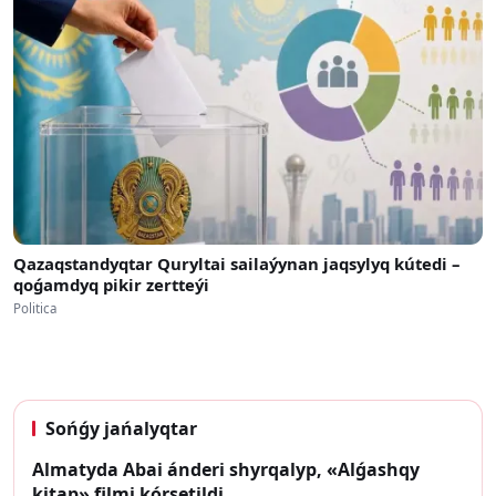
Qazaqstandyqtar Quryltai sailaýynan jaqsylyq kútedi –
qoǵamdyq pikir zertteýi
Politica
Sońǵy jańalyqtar
Almatyda Abai ánderi shyrqalyp, «Alǵashqy
kitap» filmi kórsetildi