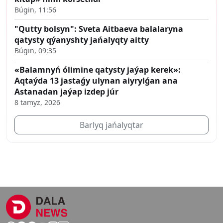
Búgin, 11:56
"Qutty bolsyn": Sveta Aitbaeva balalaryna
qatysty qýanyshty jańalyqty aitty
Búgin, 09:35
«Balamnyń ólimine qatysty jaýap kerek»:
Aqtaýda 13 jastaǵy ulynan aiyrylǵan ana
Astanadan jaýap izdep júr
8 tamyz, 2026
Barlyq jańalyqtar