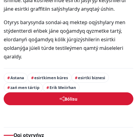
ishinde: qala kóshelerinde esirtki jasyryp ketýshilerdi
jáne esirtki graffitiin salýshylardy anyqtaý úshin.
Otyrys barysynda sondai-aq mektep oqýshylary men
stýdentterdi eńbek jáne qoǵamdyq qyzmetke tartý,
elordanyń qoǵamdyq kólik júrgizýshilerin esirtki
qoldanýǵa júieli túrde testileýmen qamtý máseleleri
qaraldy.
Astana
esirtkimen kúres
esirtki biznesi
zań men tártip
Erik Meiirhan
Bólisu
Oqi otyryńyz