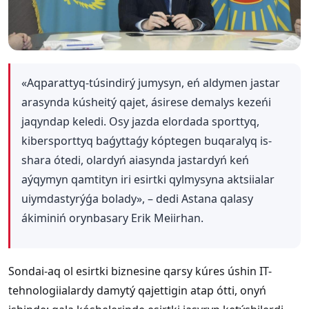
«Aqparattyq-túsindirý jumysyn, eń aldymen jastar
arasynda kúsheitý qajet, ásirese demalys kezeńi
jaqyndap keledi. Osy jazda elordada sporttyq,
kibersporttyq baǵyttaǵy kóptegen buqaralyq is-
shara ótedi, olardyń aiasynda jastardyń keń
aýqymyn qamtityn iri esirtki qylmysyna aktsiialar
uiymdastyrýǵa bolady», – dedi Astana qalasy
ákiminiń orynbasary Erik Meiirhan.
Sondai-aq ol esirtki biznesine qarsy kúres úshin IT-
tehnologiialardy damytý qajettigin atap ótti, onyń