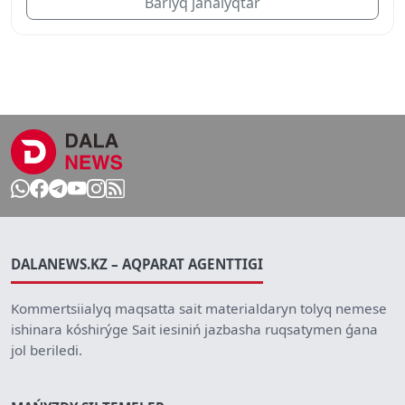
Barlyq jańalyqtar
DALANEWS.KZ – AQPARAT AGENTTIGI
Kommertsiialyq maqsatta sait materialdaryn tolyq nemese
ishinara kóshirýge Sait iesiniń jazbasha ruqsatymen ǵana
jol beriledi.