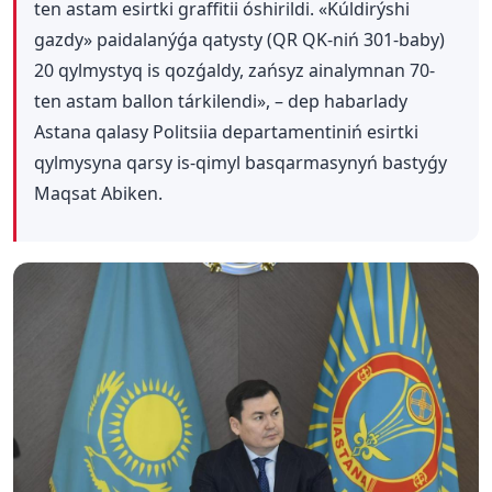
ten astam esirtki graffitii óshirildi. «Kúldirýshi
gazdy» paidalanýǵa qatysty (QR QK-niń 301-baby)
20 qylmystyq is qozǵaldy, zańsyz ainalymnan 70-
ten astam ballon tárkilendi», – dep habarlady
Astana qalasy Politsiia departamentiniń esirtki
qylmysyna qarsy is-qimyl basqarmasynyń bastyǵy
Maqsat Abiken.