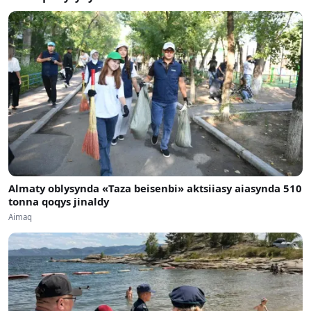
Almaty oblysynda «Taza beisenbi» aktsiiasy aiasynda 510
tonna qoqys jinaldy
Aimaq