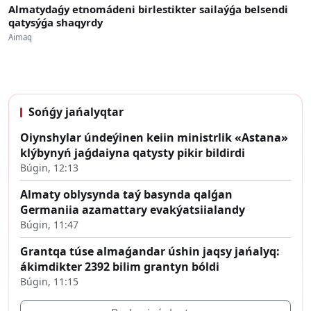
Almatydaǵy etnomádeni birlestikter sailaýǵa belsendi
qatysýǵa shaqyrdy
Aimaq
Sońǵy jańalyqtar
Oiynshylar úndeýinen keiin ministrlik «Astana»
klýbynyń jaǵdaiyna qatysty pikir bildirdi
Búgin, 12:13
Almaty oblysynda taý basynda qalǵan
Germaniia azamattary evakýatsiialandy
Búgin, 11:47
Grantqa túse almaǵandar úshin jaqsy jańalyq:
ákimdikter 2392 bilim grantyn bóldi
Búgin, 11:15