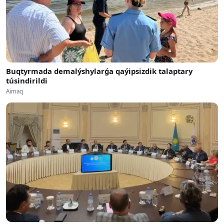
Buqtyrmada demalýshylarǵa qaýipsizdik talaptary
túsindirildi
Aimaq