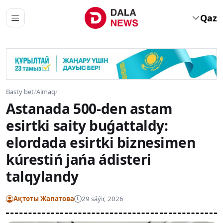
Qaz
Basty bet
/
Aimaq
/
Astanada 500-den astam
esirtki saity buǵattaldy:
elordada esirtki biznesimen
kúrestiń jańa ádisteri
talqylandy
Ақтоты Жапатова
29 sáýir, 2026