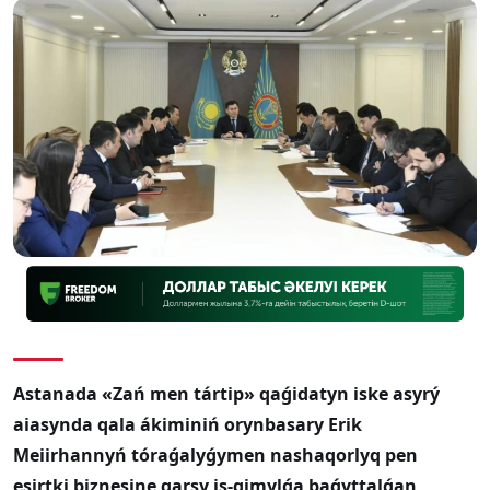
Astanada «Zań men tártip» qaǵidatyn iske asyrý
aiasynda qala ákiminiń orynbasary Erik
Meiirhannyń tóraǵalyǵymen nashaqorlyq pen
esirtki biznesine qarsy is-qimylǵa baǵyttalǵan