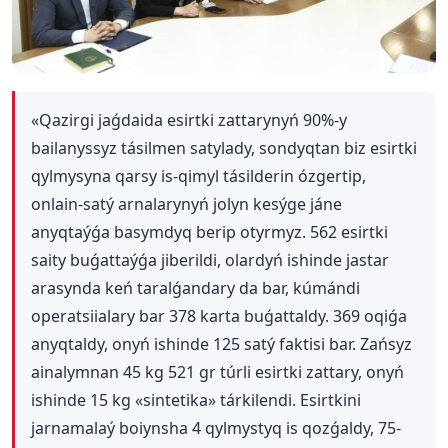
«Qazirgi jaǵdaida esirtki zattarynyń 90%-y
bailanyssyz tásilmen satylady, sondyqtan biz esirtki
qylmysyna qarsy is-qimyl tásilderin ózgertip,
onlain-satý arnalarynyń jolyn kesýge jáne
anyqtaýǵa basymdyq berip otyrmyz. 562 esirtki
saity buǵattaýǵa jiberildi, olardyń ishinde jastar
arasynda keń taralǵandary da bar, kúmándi
operatsiialary bar 378 karta buǵattaldy. 369 oqiǵa
anyqtaldy, onyń ishinde 125 satý faktisi bar. Zańsyz
ainalymnan 45 kg 521 gr túrli esirtki zattary, onyń
ishinde 15 kg «sintetika» tárkilendi. Esirtkini
jarnamalaý boiynsha 4 qylmystyq is qozǵaldy, 75-