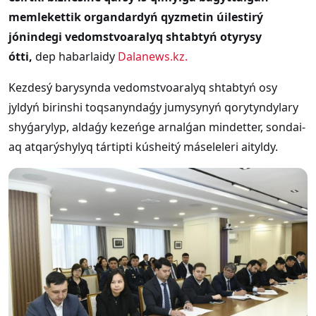
memlekettik organdardyń qyzmetin úilestirý
jónindegi vedomstvoaralyq shtabtyń otyrysy
ótti,
dep habarlaidy
Dalanews.kz.
Kezdesý barysynda vedomstvoaralyq shtabtyń osy
jyldyń birinshi toqsanyndaǵy jumysynyń qorytyndylary
shyǵarylyp, aldaǵy kezeńge arnalǵan mindetter, sondai-
aq atqarýshylyq tártipti kúsheitý máseleleri aityldy.